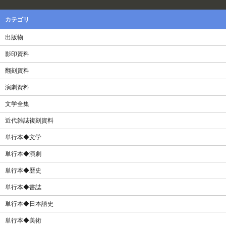
カテゴリ
出版物
影印資料
翻刻資料
演劇資料
文学全集
近代雑誌複刻資料
単行本◆文学
単行本◆演劇
単行本◆歴史
単行本◆書誌
単行本◆日本語史
単行本◆美術