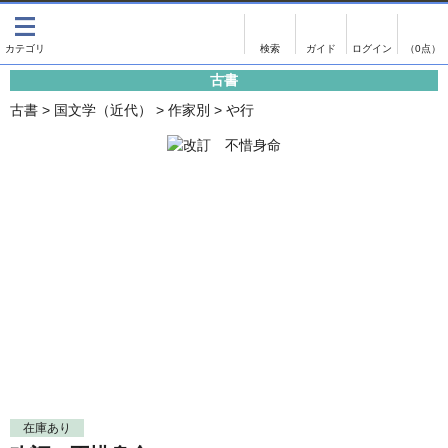
出版物
古書
画像がある商品のみ検索
（0点）
古書
出版物
古書
古書
>
国文学（近代）
>
作家別
>
や行
影印資料
書誌学・目録
翻刻資料
言語学
演劇資料
国語学
文学全集
国文学
近代雑誌複刻資料
国文学（近代）
単行本◆文学
古典芸能
単行本◆演劇
古典複製
単行本◆歴史
近代自筆物
単行本◆書誌
古典籍
在庫あり