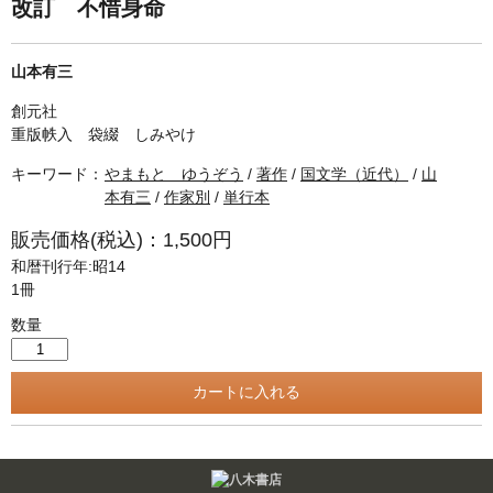
単行本◆日本語史
古書目録
改訂 不惜身命
単行本◆美術
山本有三
Ｗｅｂ版
創元社
美本なし
重版帙入 袋綴 しみやけ
キーワード：
やまもと ゆうぞう
/
著作
/
国文学（近代）
/
山
本有三
/
作家別
/
単行本
販売価格(税込)：1,500円
和暦刊行年:昭14
1冊
数量
Twitter
F