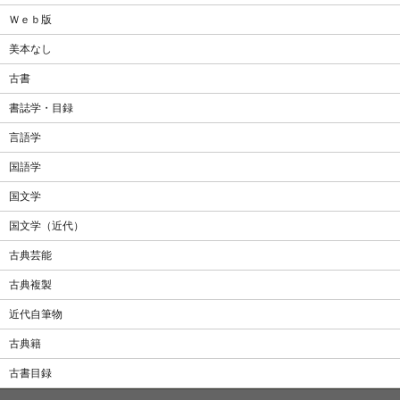
Ｗｅｂ版
美本なし
古書
書誌学・目録
言語学
国語学
国文学
国文学（近代）
古典芸能
古典複製
近代自筆物
古典籍
古書目録