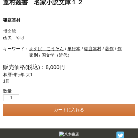
単行本◆日本語史
古書目録
篁村叢書 名家小説文庫１２
単行本◆美術
饗庭篁村
Ｗｅｂ版
博文館
美本なし
函欠 やけ
キーワード：
あえば こうそん
/
単行本
/
饗庭篁村
/
著作
/
作
家別
/
国文学（近代）
販売価格(税込)：8,000円
和暦刊行年:大1
1冊
数量
Twitter
F