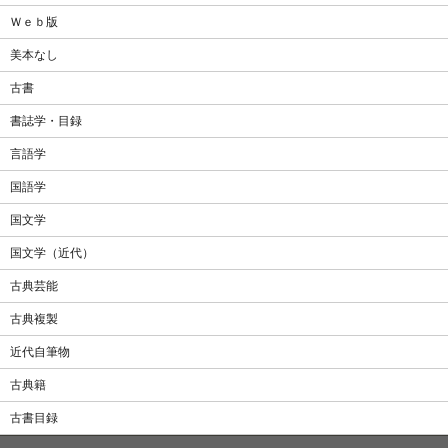
Ｗｅｂ版
美本なし
古書
書誌学・目録
言語学
国語学
国文学
国文学（近代）
古典芸能
古典複製
近代自筆物
古典籍
古書目録