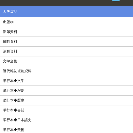
カテゴリ
出版物
影印資料
翻刻資料
演劇資料
文学全集
近代雑誌複刻資料
単行本◆文学
単行本◆演劇
単行本◆歴史
単行本◆書誌
単行本◆日本語史
単行本◆美術