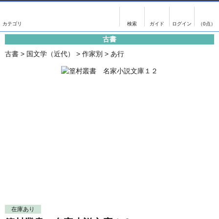
出版物
古書
画像がある商品のみ検索
（0点）
古書
出版物
古書
古書
>
国文学（近代）
>
作家別
>
あ行
影印資料
書誌学・目録
翻刻資料
言語学
演劇資料
国語学
文学全集
国文学
近代雑誌複刻資料
国文学（近代）
単行本◆文学
古典芸能
単行本◆演劇
古典複製
単行本◆歴史
近代自筆物
単行本◆書誌
古典籍
在庫あり