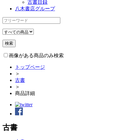
古書目録
八木書店グループ
画像がある商品のみ検索
トップページ
＞
古書
＞
商品詳細
古書