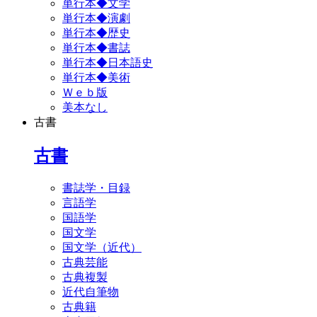
単行本◆文学
単行本◆演劇
単行本◆歴史
単行本◆書誌
単行本◆日本語史
単行本◆美術
Ｗｅｂ版
美本なし
古書
古書
書誌学・目録
言語学
国語学
国文学
国文学（近代）
古典芸能
古典複製
近代自筆物
古典籍