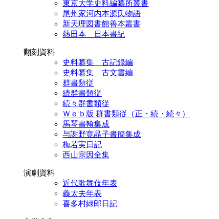
東京大学史料編纂所叢書
尾州家河内本源氏物語
新天理図書館善本叢書
熱田本 日本書紀
翻刻資料
史料纂集 古記録編
史料纂集 古文書編
群書類従
続群書類従
続々群書類従
Ｗｅｂ版 群書類従（正・続・続々）
馬琴書翰集成
与謝野寛晶子書簡集成
梅若実日記
西山宗因全集
演劇資料
近代歌舞伎年表
義太夫年表
喜多村緑郎日記