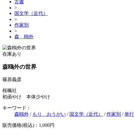
古書
>
国文学（近代）
>
作家別
>
森 鴎外
在庫あり
森鴎外の世界
篠原義彦
桜楓社
初函やけ 本体少やけ
キーワード：
森鴎外
/
もり おうがい
/
国文学（近代）
/
作家別
/
単行
販売価格(税込)：1,000円