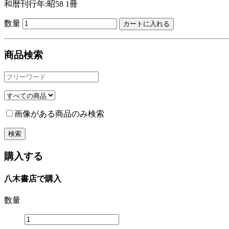
和暦刊行年:昭58
1冊
数量
商品検索
画像がある商品のみ検索
購入する
八木書店で購入
数量