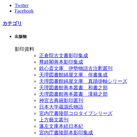
Twitter
Facebook
カテゴリ
出版物
影印資料
正倉院古文書影印集成
尊経閣善本影印集成
鉄心斎文庫 伊勢物語古注釈叢刊
天理図書館綿屋文庫 俳書集成
天理図書館綿屋文庫 真蹟掛軸シリーズ
天理図書館善本叢書 和書之部
天理図書館善本叢書 漢籍之部
神宮古典籍影印叢刊
日本大学蔵源氏物語
宮内庁書陵部コロタイプシリーズ
上方藝文叢刊
蓬左文庫本続日本紀
宮内庁書陵部本影印集成