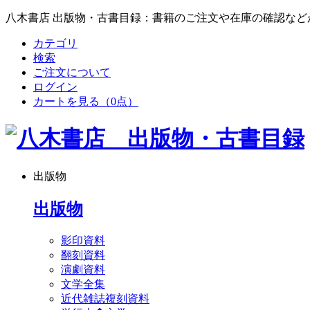
八木書店 出版物・古書目録：書籍のご注文や在庫の確認など
カテゴリ
検索
ご注文について
ログイン
カートを見る
（0点）
出版物
出版物
影印資料
翻刻資料
演劇資料
文学全集
近代雑誌複刻資料