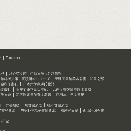
r
Facebook
集成
鉄心斎文庫 伊勢物語古注釈叢刊
書館綿屋文庫 真蹟掛軸シリーズ
天理図書館善本叢書 和書之部
典籍影印叢刊
日本大学蔵源氏物語
藝文叢刊
蓬左文庫本続日本紀
宮内庁書陵部本影印集成
源氏物語
新天理図書館善本叢書
熱田本 日本書紀
編
群書類従
続群書類従
続々群書類従
琴書翰集成
与謝野寛晶子書簡集成
梅若実日記
西山宗因全集
郎日記