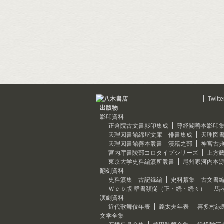
Twitte
出版物
影印資料
正倉院古文書影印集成
尊経閣善本影印
天理図書館綿屋文庫 俳書集成
天理図
天理図書館善本叢書 漢籍之部
神宮古
宮内庁書陵部コロタイプシリーズ
上方
東京大学史料編纂所叢書
尾州家河内本
翻刻資料
史料纂集 古記録編
史料纂集 古文書
Ｗｅｂ版 群書類従（正・続・続々）
馬
演劇資料
近代歌舞伎年表
義太夫年表
喜多村緑
文学全集