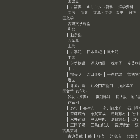
国語史
古辞書
キリシタン資料
洋学資料
文法
語彙
文章・文体・表現
音声・
国文学
古典文学総論
和歌
勅撰集
万葉集
上代
古事記
日本書紀
風土記
中古
伊勢物語
源氏物語
枕草子
今昔物
中世
鴨長明
吉田兼好
平家物語
曽我物
近世
井原西鶴
近松門左衛門
滝沢馬琴
国文学（近代）
雑誌（原書）
複刻雑誌
同人誌・地方
作家別
あ行
会津八一
芥川龍之介
石川啄
斎藤茂吉
志賀直哉
島崎藤村
た行
永井荷風
中原中也
夏目漱石
は行
正岡子規
三島由紀夫
宮沢賢治
森
古典芸能
古典芸能
能
狂言
浄瑠璃
歌舞伎