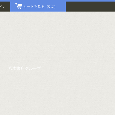
カートを見る
（0点）
イン
八木書店グループ