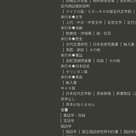
石橋忍月全集
徳田秋聲全集
近松秋江
近代雑誌複刻資料
マイクロ版・ＣＤ―ＲＯＭ版近代文学館
単行本◆文学
上代・中古・中世文学
近世文学
近代
単行本◆演劇
歌舞伎・浄瑠璃
能・狂言
単行本◆歴史
古代交通研究
日本史研究叢書
輸入書
系図・家紋
その他
単行本◆書誌
反町茂雄関連書
目録
その他
単行本◆日本語史
キリシタン版
単行本◆美術
輸入書
Ｗｅｂ版
日本近代文学館
美術新報
群書類従（
美本なし
美本がありません
古書
書誌学・目録
言語学
国語学
国語学
国立国語研究所刊行書
国語学