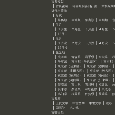
古典複製
古典複製
稀書複製会刊行書
大和絵同
近代自筆物
形状
草稿類
書簡類
葉書類
書画類
生月
１月生
２月生
３月生
４月生
12月生
没月
１月没
２月没
３月没
４月没
12月没
生誕地
北海道
青森県
岩手県
宮城県
千葉県
東京都（千代田区）
東京都
東京都（台東区）
東京都（墨田区）
東京都（世田谷区）
東京都（渋谷区）
東京都（練馬区）
東京都（板橋区）
東京都（葛飾区）
東京都（江東区）
新潟県
富山県
石川県
福井県
兵庫県
奈良県
和歌山県
鳥取県
高知県
福岡県
佐賀県
長崎県
古典籍
上代文学
中古文学
中世文学
絵巻
国語学
その他
古書目録