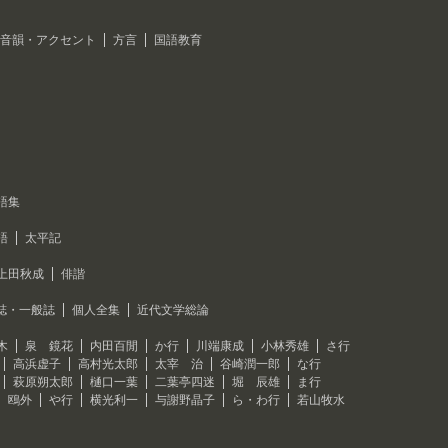
音韻・アクセント
方言
国語教育
語集
語
太平記
上田秋成
俳諧
誌・一般誌
個人全集
近代文学総論
木
泉 鏡花
内田百閒
か行
川端康成
小林秀雄
さ行
高浜虚子
高村光太郎
太宰 治
谷崎潤一郎
な行
萩原朔太郎
樋口一葉
二葉亭四迷
堀 辰雄
ま行
 鴎外
や行
横光利一
与謝野晶子
ら・わ行
若山牧水