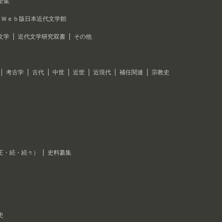
全集
Ｗｅｂ版日本近代文学館
文学
近代文学研究双書
その他
考古学
古代
中世
近世
近現代
補任関連
宗教史
正・続・続々）
史料纂集
史