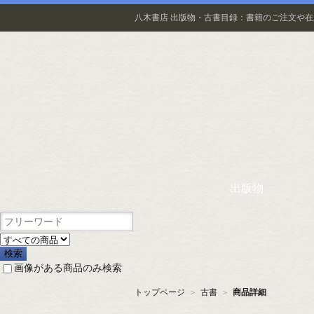
八木書店 出版物・古書目録：書籍のご注文や
出版物
画像がある商品のみ検索
トップページ
＞
古書
＞
商品詳細