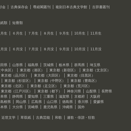
好会
古典保存会
尊経閣叢刊
複刻日本古典文学館
古辞書叢刊
色紙類
短冊類
５月生
６月生
７月生
８月生
９月生
10月生
11月生
５月没
６月没
７月没
８月没
９月没
10月没
11月没
秋田県
山形県
福島県
茨城県
栃木県
群馬県
埼玉県
（中央区）
東京都（港区）
東京都（新宿区）
東京都（文京区）
東京都（品川区）
東京都（大田区）
東京都（目黒区）
東京都（杉並区）
東京都（中野区）
東京都（豊島区）
東京都（北区）
東京都（足立区）
東京都（荒川区）
東京都（江戸川区）
東京都（都下）
神奈川県
山梨県
長野県
岐阜県
静岡県
愛知県
三重県
滋賀県
京都府
大阪府
島根県
岡山県
広島県
山口県
徳島県
香川県
愛媛県
熊本県
大分県
宮崎県
鹿児島県
沖縄県
国外
近世文学
草双紙
古典芸能
和歌
連歌・俳諧・狂歌