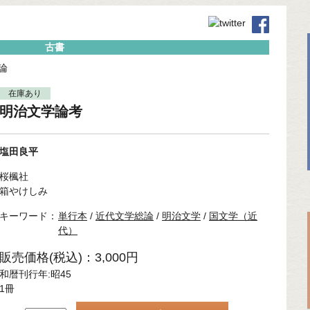
古書
論
在庫あり
明治文学論考
塩田良平
桜楓社
箱やけしみ
キーワード：
単行本
/
近代文学総論
/
明治文学
/
国文学（近
代）
販売価格(税込)：3,000円
和暦刊行年:昭45
1冊