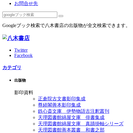
お問合せ先
Googleブック検索で八木書店の出版物が全文検索できます。
Twitter
Facebook
カテゴリ
出版物
影印資料
正倉院古文書影印集成
尊経閣善本影印集成
鉄心斎文庫 伊勢物語古注釈叢刊
天理図書館綿屋文庫 俳書集成
天理図書館綿屋文庫 真蹟掛軸シリーズ
天理図書館善本叢書 和書之部