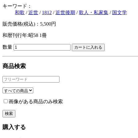
キーワード：
和歌
/
近世
/
1812
/
近世後期
/
歌人・私家集
/
国文学
販売価格(税込)：5,500円
和暦刊行年:昭58
1冊
数量
商品検索
画像がある商品のみ検索
購入する