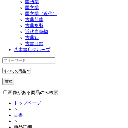
国語学
国文学
国文学（近代）
古典芸能
古典複製
近代自筆物
古典籍
古書目録
八木書店グループ
画像がある商品のみ検索
トップページ
＞
古書
＞
商品詳細