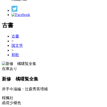
古書
古書
>
国文学
>
和歌
在庫あり
新修 橘曙覧全集
井手今滋編・辻森秀英増補
桜楓社
函背少褪色