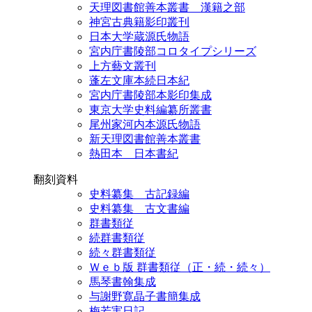
天理図書館善本叢書 漢籍之部
神宮古典籍影印叢刊
日本大学蔵源氏物語
宮内庁書陵部コロタイプシリーズ
上方藝文叢刊
蓬左文庫本続日本紀
宮内庁書陵部本影印集成
東京大学史料編纂所叢書
尾州家河内本源氏物語
新天理図書館善本叢書
熱田本 日本書紀
翻刻資料
史料纂集 古記録編
史料纂集 古文書編
群書類従
続群書類従
続々群書類従
Ｗｅｂ版 群書類従（正・続・続々）
馬琴書翰集成
与謝野寛晶子書簡集成
梅若実日記