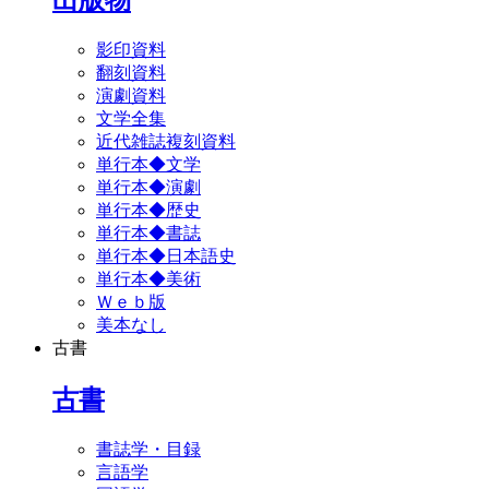
影印資料
翻刻資料
演劇資料
文学全集
近代雑誌複刻資料
単行本◆文学
単行本◆演劇
単行本◆歴史
単行本◆書誌
単行本◆日本語史
単行本◆美術
Ｗｅｂ版
美本なし
古書
古書
書誌学・目録
言語学