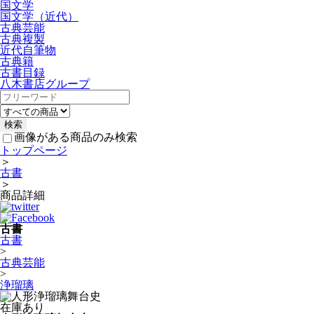
国文学
国文学（近代）
古典芸能
古典複製
近代自筆物
古典籍
古書目録
八木書店グループ
画像がある商品のみ検索
トップページ
＞
古書
＞
商品詳細
古書
古書
>
古典芸能
>
浄瑠璃
在庫あり