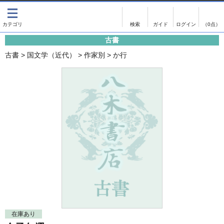
出版物
古書
画像がある商品のみ検索
（0点）
古書
出版物
古書
古書
>
国文学（近代）
>
作家別
>
か行
影印資料
書誌学・目録
翻刻資料
言語学
演劇資料
国語学
文学全集
国文学
近代雑誌複刻資料
国文学（近代）
単行本◆文学
古典芸能
単行本◆演劇
古典複製
単行本◆歴史
近代自筆物
単行本◆書誌
古典籍
在庫あり