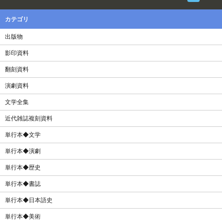
カテゴリ
出版物
影印資料
翻刻資料
演劇資料
文学全集
近代雑誌複刻資料
単行本◆文学
単行本◆演劇
単行本◆歴史
単行本◆書誌
単行本◆日本語史
単行本◆美術