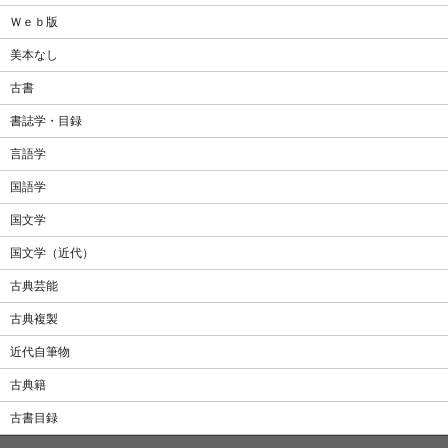
Ｗｅｂ版
美本なし
古書
書誌学・目録
言語学
国語学
国文学
国文学（近代）
古典芸能
古典複製
近代自筆物
古典籍
古書目録