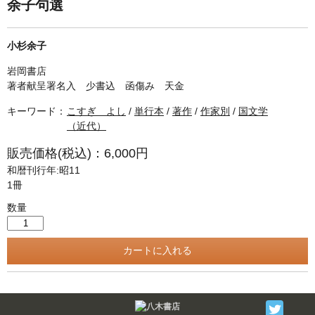
単行本◆日本語史
古書目録
余子句選
単行本◆美術
小杉余子
Ｗｅｂ版
岩岡書店
美本なし
著者献呈署名入 少書込 函傷み 天金
キーワード：
こすぎ よし
/
単行本
/
著作
/
作家別
/
国文学
（近代）
販売価格(税込)：6,000円
和暦刊行年:昭11
1冊
数量
Twitter
F