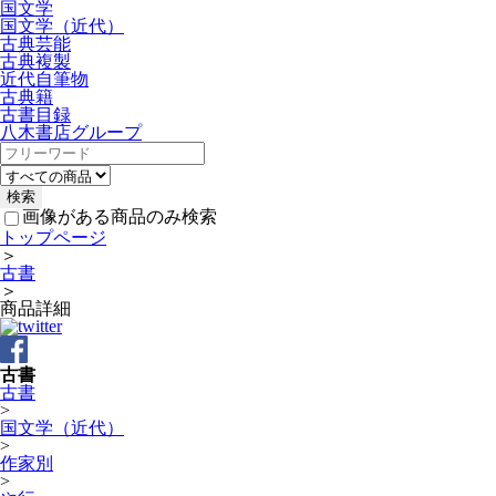
国文学
国文学（近代）
古典芸能
古典複製
近代自筆物
古典籍
古書目録
八木書店グループ
画像がある商品のみ検索
トップページ
＞
古書
＞
商品詳細
古書
古書
>
国文学（近代）
>
作家別
>