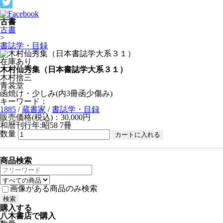
古書
古書
>
書誌学・目録
在庫あり
木村仙秀集（日本書誌学大系３１）
木村捨三
青裳堂
函焼け・少しみ(内3冊函少傷み)
キーワード：
1885
/
蔵書家
/
書誌学・目録
販売価格(税込)：30,000円
和暦刊行年:昭58
7冊
数量
商品検索
画像がある商品のみ検索
購入する
八木書店で購入