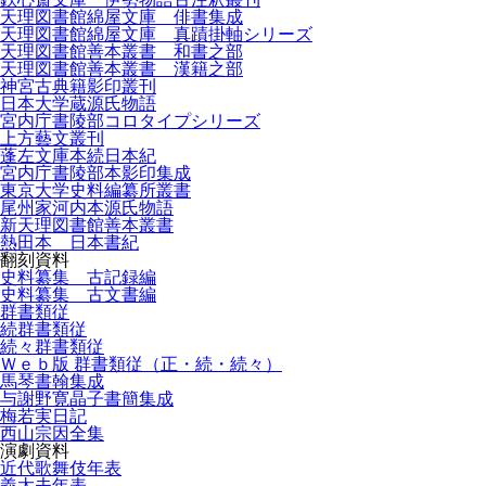
天理図書館綿屋文庫 俳書集成
天理図書館綿屋文庫 真蹟掛軸シリーズ
天理図書館善本叢書 和書之部
天理図書館善本叢書 漢籍之部
神宮古典籍影印叢刊
日本大学蔵源氏物語
宮内庁書陵部コロタイプシリーズ
上方藝文叢刊
蓬左文庫本続日本紀
宮内庁書陵部本影印集成
東京大学史料編纂所叢書
尾州家河内本源氏物語
新天理図書館善本叢書
熱田本 日本書紀
翻刻資料
史料纂集 古記録編
史料纂集 古文書編
群書類従
続群書類従
続々群書類従
Ｗｅｂ版 群書類従（正・続・続々）
馬琴書翰集成
与謝野寛晶子書簡集成
梅若実日記
西山宗因全集
演劇資料
近代歌舞伎年表
義太夫年表