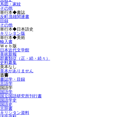
系図・家紋
その他
単行本◆書誌
反町茂雄関連書
目録
その他
単行本◆日本語史
キリシタン版
単行本◆美術
輸入書
Ｗｅｂ版
日本近代文学館
美術新報
群書類従（正・続・続々）
史料纂集
美本なし
美本がありません
古書
書誌学・目録
言語学
国語学
国語学
国立国語研究所刊行書
国語学史
国語史
古辞書
キリシタン資料
洋学資料