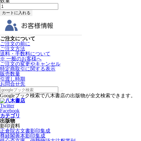
数量
ご注文について
ご注文の前に
ご注文方法
送料・手数料について
※ 一般のお客様へ
ご注文の変更やキャンセル
特定商取引に関する表示
販売数量
引渡し時期
お問合せ先
Googleブック検索で八木書店の出版物が全文検索できます。
Twitter
Facebook
カテゴリ
出版物
影印資料
正倉院古文書影印集成
尊経閣善本影印集成
鉄心斎文庫 伊勢物語古注釈叢刊