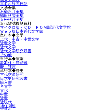
喜多村緑郎日記
文学全集
石橋忍月全集
徳田秋聲全集
近松秋江全集
近代雑誌複刻資料
マイクロ版・ＣＤ―ＲＯＭ版近代文学館
Ｗｅｂ版日本近代文学館
単行本◆文学
上代・中古・中世文学
近世文学
近代文学
近代文学研究双書
その他
単行本◆演劇
歌舞伎・浄瑠璃
能・狂言
単行本◆歴史
古代交通研究
日本史研究叢書
輸入書
考古学
古代
中世
近世
近現代
補任関連
宗教史