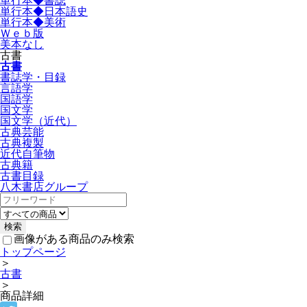
単行本◆書誌
単行本◆日本語史
単行本◆美術
Ｗｅｂ版
美本なし
古書
古書
書誌学・目録
言語学
国語学
国文学
国文学（近代）
古典芸能
古典複製
近代自筆物
古典籍
古書目録
八木書店グループ
画像がある商品のみ検索
トップページ
＞
古書
＞
商品詳細