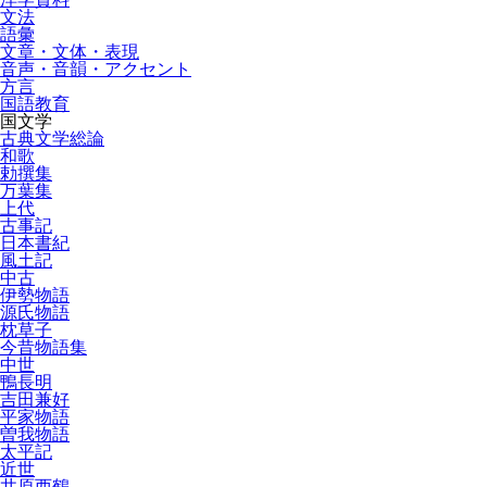
文法
語彙
文章・文体・表現
音声・音韻・アクセント
方言
国語教育
国文学
古典文学総論
和歌
勅撰集
万葉集
上代
古事記
日本書紀
風土記
中古
伊勢物語
源氏物語
枕草子
今昔物語集
中世
鴨長明
吉田兼好
平家物語
曽我物語
太平記
近世
井原西鶴