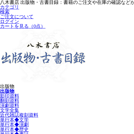
八木書店 出版物・古書目録：書籍のご注文や在庫の確認など
カテゴリ
検索
ご注文について
ログイン
カートを見る
（0点）
出版物
出版物
影印資料
翻刻資料
演劇資料
文学全集
近代雑誌複刻資料
単行本◆文学
単行本◆演劇
単行本◆歴史