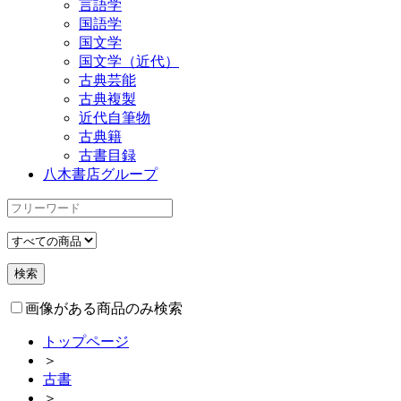
言語学
国語学
国文学
国文学（近代）
古典芸能
古典複製
近代自筆物
古典籍
古書目録
八木書店グループ
画像がある商品のみ検索
トップページ
＞
古書
＞