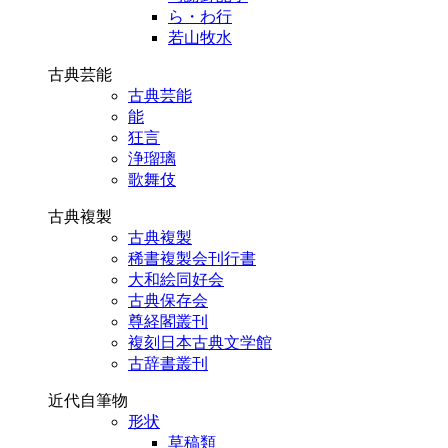
ら・わ行
若山牧水
古典芸能
古典芸能
能
狂言
浄瑠璃
歌舞伎
古典複製
古典複製
稀書複製会刊行書
大和絵同好会
古典保存会
尊経閣叢刊
複刻日本古典文学館
古辞書叢刊
近代自筆物
形状
草稿類