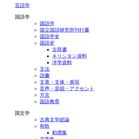
言語学
国語学
国語学
国立国語研究所刊行書
国語学史
国語史
古辞書
キリシタン資料
洋学資料
文法
語彙
文章・文体・表現
音声・音韻・アクセント
方言
国語教育
国文学
古典文学総論
和歌
勅撰集