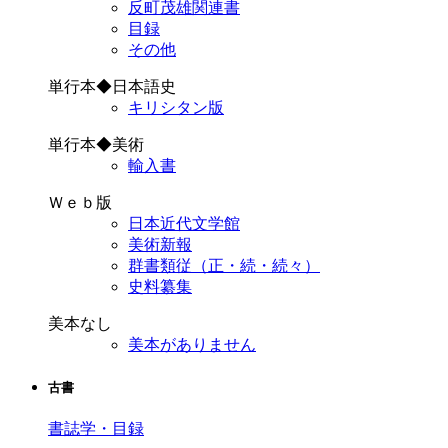
反町茂雄関連書
目録
その他
単行本◆日本語史
キリシタン版
単行本◆美術
輸入書
Ｗｅｂ版
日本近代文学館
美術新報
群書類従（正・続・続々）
史料纂集
美本なし
美本がありません
古書
書誌学・目録