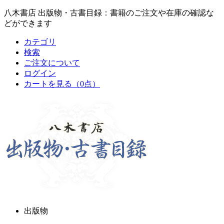
八木書店 出版物・古書目録：書籍のご注文や在庫の確認な
どができます
カテゴリ
検索
ご注文について
ログイン
カートを見る
（0点）
出版物