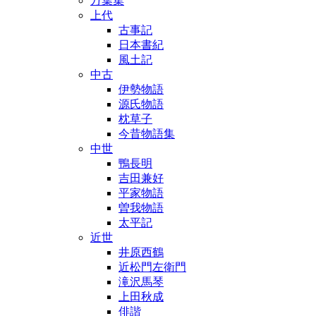
万葉集
上代
古事記
日本書紀
風土記
中古
伊勢物語
源氏物語
枕草子
今昔物語集
中世
鴨長明
吉田兼好
平家物語
曽我物語
太平記
近世
井原西鶴
近松門左衛門
滝沢馬琴
上田秋成
俳諧