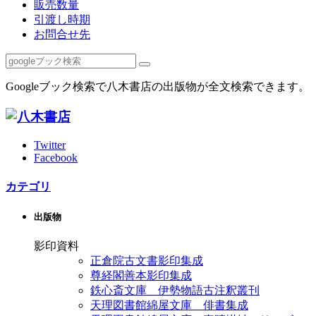
販売数量
引渡し時期
お問合せ先
Googleブック検索で八木書店の出版物が全文検索できます。
Twitter
Facebook
カテゴリ
出版物
影印資料
正倉院古文書影印集成
尊経閣善本影印集成
鉄心斎文庫 伊勢物語古注釈叢刊
天理図書館綿屋文庫 俳書集成