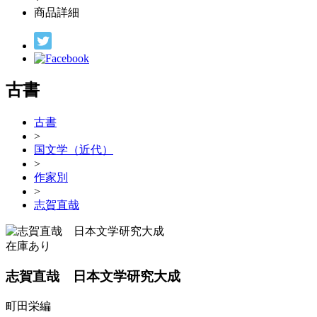
商品詳細
古書
古書
>
国文学（近代）
>
作家別
>
志賀直哉
在庫あり
志賀直哉 日本文学研究大成
町田栄編