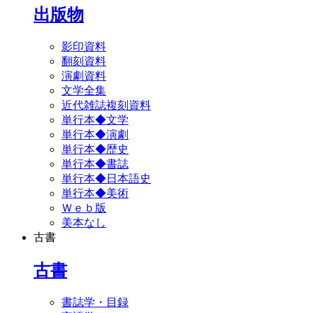
出版物
影印資料
翻刻資料
演劇資料
文学全集
近代雑誌複刻資料
単行本◆文学
単行本◆演劇
単行本◆歴史
単行本◆書誌
単行本◆日本語史
単行本◆美術
Ｗｅｂ版
美本なし
古書
古書
書誌学・目録