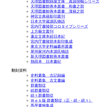
天理図書館綿屋文庫 真蹟掛軸シリーズ
天理図書館善本叢書 和書之部
天理図書館善本叢書 漢籍之部
神宮古典籍影印叢刊
日本大学蔵源氏物語
宮内庁書陵部コロタイプシリーズ
上方藝文叢刊
蓬左文庫本続日本紀
宮内庁書陵部本影印集成
東京大学史料編纂所叢書
尾州家河内本源氏物語
新天理図書館善本叢書
熱田本 日本書紀
翻刻資料
史料纂集 古記録編
史料纂集 古文書編
群書類従
続群書類従
続々群書類従
Ｗｅｂ版 群書類従（正・続・続々）
馬琴書翰集成