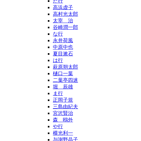
た行
高浜虚子
高村光太郎
太宰 治
谷崎潤一郎
な行
永井荷風
中原中也
夏目漱石
は行
萩原朔太郎
樋口一葉
二葉亭四迷
堀 辰雄
ま行
正岡子規
三島由紀夫
宮沢賢治
森 鴎外
や行
横光利一
与謝野晶子