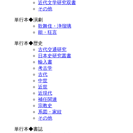
近代文学研究双書
その他
単行本◆演劇
歌舞伎・浄瑠璃
能・狂言
単行本◆歴史
古代交通研究
日本史研究叢書
輸入書
考古学
古代
中世
近世
近現代
補任関連
宗教史
系図・家紋
その他
単行本◆書誌