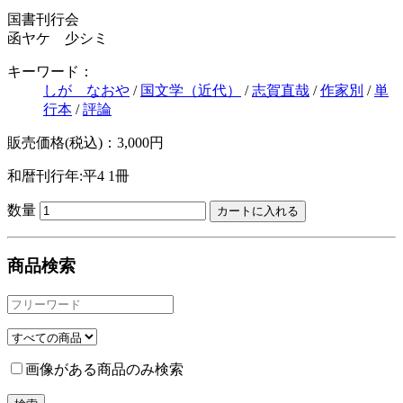
国書刊行会
函ヤケ 少シミ
キーワード：
しが なおや
/
国文学（近代）
/
志賀直哉
/
作家別
/
単
行本
/
評論
販売価格(税込)：3,000円
和暦刊行年:平4
1冊
数量
商品検索
画像がある商品のみ検索