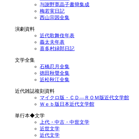
与謝野寛晶子書簡集成
梅若実日記
西山宗因全集
演劇資料
近代歌舞伎年表
義太夫年表
喜多村緑郎日記
文学全集
石橋忍月全集
徳田秋聲全集
近松秋江全集
近代雑誌複刻資料
マイクロ版・ＣＤ―ＲＯＭ版近代文学館
Ｗｅｂ版日本近代文学館
単行本◆文学
上代・中古・中世文学
近世文学
近代文学