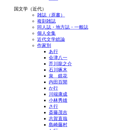
国文学（近代）
雑誌（原書）
複刻雑誌
同人誌・地方誌・一般誌
個人全集
近代文学総論
作家別
あ行
会津八一
芥川龍之介
石川啄木
泉 鏡花
内田百閒
か行
川端康成
小林秀雄
さ行
斎藤茂吉
志賀直哉
島崎藤村