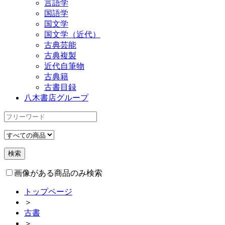
言語学
国語学
国文学
国文学（近代）
古典芸能
古典複製
近代自筆物
古典籍
古書目録
八木書店グループ
画像がある商品のみ検索
トップページ
＞
古書
＞