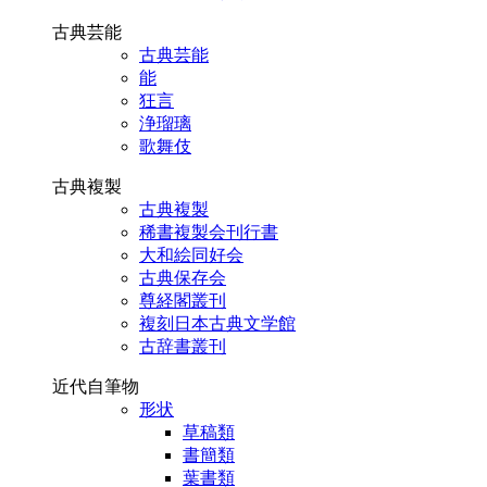
古典芸能
古典芸能
能
狂言
浄瑠璃
歌舞伎
古典複製
古典複製
稀書複製会刊行書
大和絵同好会
古典保存会
尊経閣叢刊
複刻日本古典文学館
古辞書叢刊
近代自筆物
形状
草稿類
書簡類
葉書類