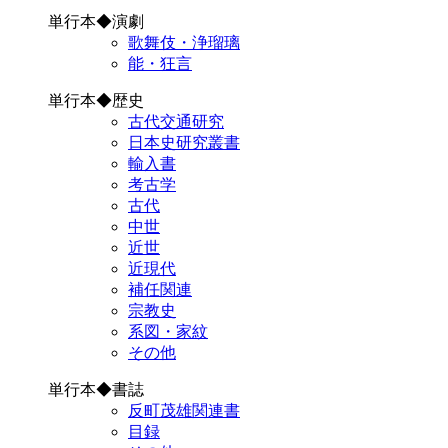
単行本◆演劇
歌舞伎・浄瑠璃
能・狂言
単行本◆歴史
古代交通研究
日本史研究叢書
輸入書
考古学
古代
中世
近世
近現代
補任関連
宗教史
系図・家紋
その他
単行本◆書誌
反町茂雄関連書
目録