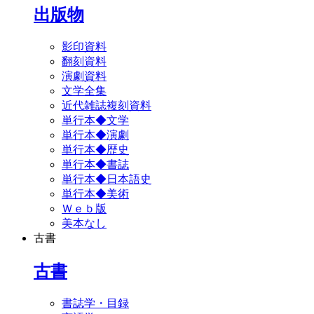
出版物
影印資料
翻刻資料
演劇資料
文学全集
近代雑誌複刻資料
単行本◆文学
単行本◆演劇
単行本◆歴史
単行本◆書誌
単行本◆日本語史
単行本◆美術
Ｗｅｂ版
美本なし
古書
古書
書誌学・目録