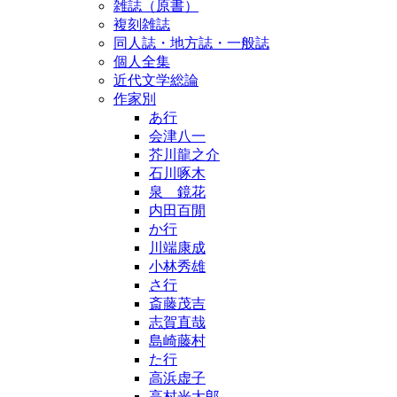
雑誌（原書）
複刻雑誌
同人誌・地方誌・一般誌
個人全集
近代文学総論
作家別
あ行
会津八一
芥川龍之介
石川啄木
泉 鏡花
内田百閒
か行
川端康成
小林秀雄
さ行
斎藤茂吉
志賀直哉
島崎藤村
た行
高浜虚子
高村光太郎