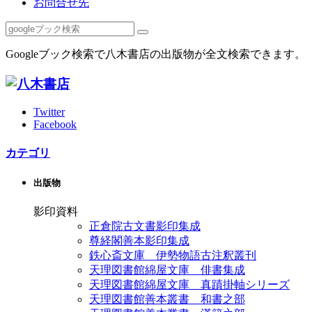
お問合せ先
Googleブック検索で八木書店の出版物が全文検索できます。
Twitter
Facebook
カテゴリ
出版物
影印資料
正倉院古文書影印集成
尊経閣善本影印集成
鉄心斎文庫 伊勢物語古注釈叢刊
天理図書館綿屋文庫 俳書集成
天理図書館綿屋文庫 真蹟掛軸シリーズ
天理図書館善本叢書 和書之部