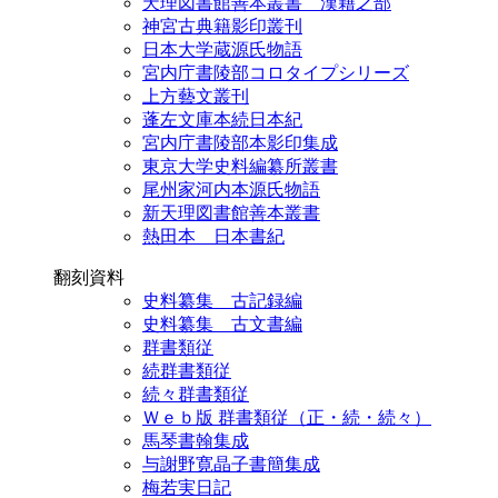
天理図書館善本叢書 漢籍之部
神宮古典籍影印叢刊
日本大学蔵源氏物語
宮内庁書陵部コロタイプシリーズ
上方藝文叢刊
蓬左文庫本続日本紀
宮内庁書陵部本影印集成
東京大学史料編纂所叢書
尾州家河内本源氏物語
新天理図書館善本叢書
熱田本 日本書紀
翻刻資料
史料纂集 古記録編
史料纂集 古文書編
群書類従
続群書類従
続々群書類従
Ｗｅｂ版 群書類従（正・続・続々）
馬琴書翰集成
与謝野寛晶子書簡集成
梅若実日記