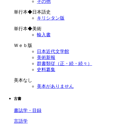
その他
単行本◆日本語史
キリシタン版
単行本◆美術
輸入書
Ｗｅｂ版
日本近代文学館
美術新報
群書類従（正・続・続々）
史料纂集
美本なし
美本がありません
古書
書誌学・目録
言語学