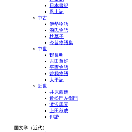
日本書紀
風土記
中古
伊勢物語
源氏物語
枕草子
今昔物語集
中世
鴨長明
吉田兼好
平家物語
曽我物語
太平記
近世
井原西鶴
近松門左衛門
滝沢馬琴
上田秋成
俳諧
国文学（近代）