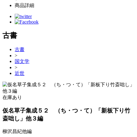
商品詳細
古書
古書
>
国文学
>
近世
在庫あり
仮名草子集成５２ （ち・つ・て）「新板下り竹
斎咄し」他３編
柳沢昌紀他編