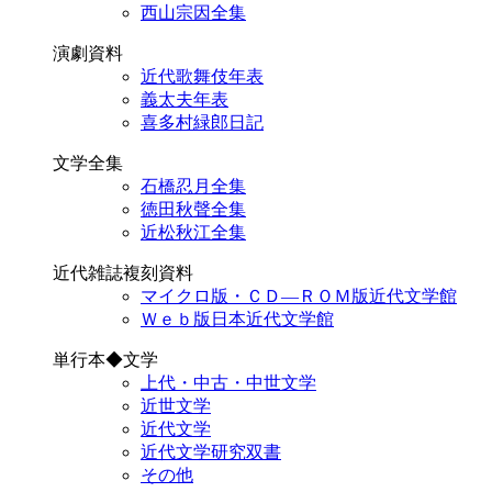
西山宗因全集
演劇資料
近代歌舞伎年表
義太夫年表
喜多村緑郎日記
文学全集
石橋忍月全集
徳田秋聲全集
近松秋江全集
近代雑誌複刻資料
マイクロ版・ＣＤ―ＲＯＭ版近代文学館
Ｗｅｂ版日本近代文学館
単行本◆文学
上代・中古・中世文学
近世文学
近代文学
近代文学研究双書
その他