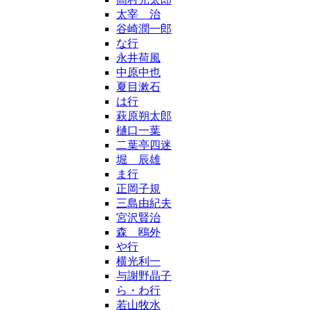
太宰 治
谷崎潤一郎
な行
永井荷風
中原中也
夏目漱石
は行
萩原朔太郎
樋口一葉
二葉亭四迷
堀 辰雄
ま行
正岡子規
三島由紀夫
宮沢賢治
森 鴎外
や行
横光利一
与謝野晶子
ら・わ行
若山牧水