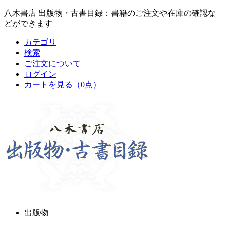
八木書店 出版物・古書目録：書籍のご注文や在庫の確認な
どができます
カテゴリ
検索
ご注文について
ログイン
カートを見る
（0点）
出版物