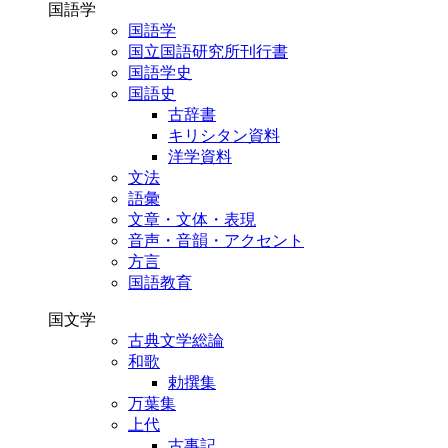
国語学
国語学
国立国語研究所刊行書
国語学史
国語史
古辞書
キリシタン資料
洋学資料
文法
語彙
文章・文体・表現
音声・音韻・アクセント
方言
国語教育
国文学
古典文学総論
和歌
勅撰集
万葉集
上代
古事記