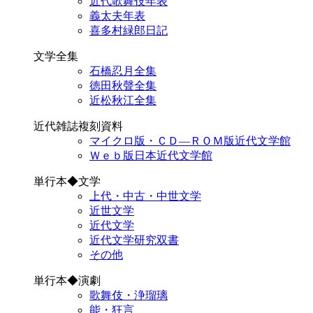
近代歌舞伎年表
義太夫年表
喜多村緑郎日記
文学全集
石橋忍月全集
徳田秋聲全集
近松秋江全集
近代雑誌複刻資料
マイクロ版・ＣＤ―ＲＯＭ版近代文学館
Ｗｅｂ版日本近代文学館
単行本◆文学
上代・中古・中世文学
近世文学
近代文学
近代文学研究双書
その他
単行本◆演劇
歌舞伎・浄瑠璃
能・狂言