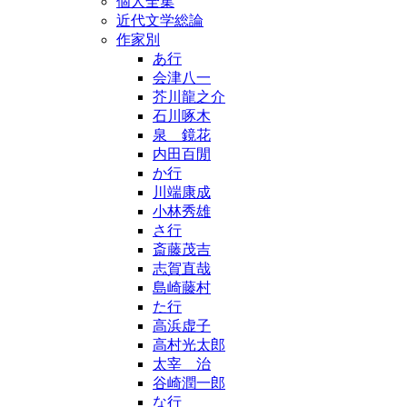
個人全集
近代文学総論
作家別
あ行
会津八一
芥川龍之介
石川啄木
泉 鏡花
内田百閒
か行
川端康成
小林秀雄
さ行
斎藤茂吉
志賀直哉
島崎藤村
た行
高浜虚子
高村光太郎
太宰 治
谷崎潤一郎
な行