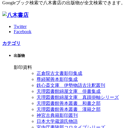
Googleブック検索で八木書店の出版物が全文検索できます。
Twitter
Facebook
カテゴリ
出版物
影印資料
正倉院古文書影印集成
尊経閣善本影印集成
鉄心斎文庫 伊勢物語古注釈叢刊
天理図書館綿屋文庫 俳書集成
天理図書館綿屋文庫 真蹟掛軸シリーズ
天理図書館善本叢書 和書之部
天理図書館善本叢書 漢籍之部
神宮古典籍影印叢刊
日本大学蔵源氏物語
宮内庁書陵部コロタイプシリーズ