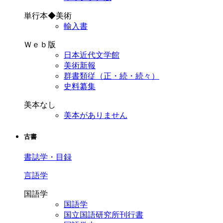
単行本◆美術
輸入書
Ｗｅｂ版
日本近代文学館
美術新報
群書類従（正・続・続々）
史料纂集
美本なし
美本がありません
古書
書誌学・目録
言語学
国語学
国語学
国立国語研究所刊行書