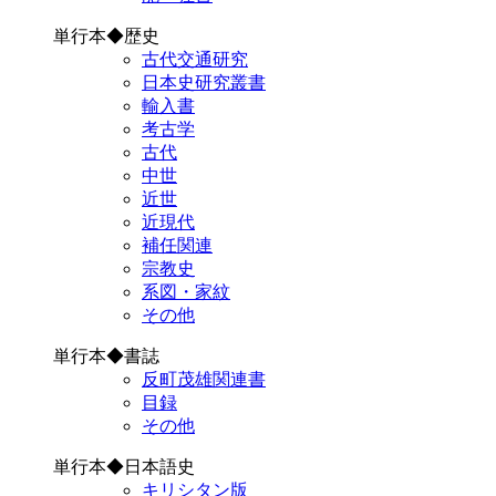
単行本◆歴史
古代交通研究
日本史研究叢書
輸入書
考古学
古代
中世
近世
近現代
補任関連
宗教史
系図・家紋
その他
単行本◆書誌
反町茂雄関連書
目録
その他
単行本◆日本語史
キリシタン版