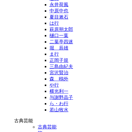
永井荷風
中原中也
夏目漱石
は行
萩原朔太郎
樋口一葉
二葉亭四迷
堀 辰雄
ま行
正岡子規
三島由紀夫
宮沢賢治
森 鴎外
や行
横光利一
与謝野晶子
ら・わ行
若山牧水
古典芸能
古典芸能