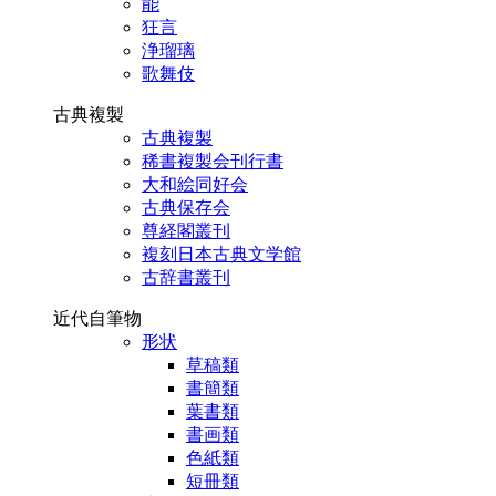
能
狂言
浄瑠璃
歌舞伎
古典複製
古典複製
稀書複製会刊行書
大和絵同好会
古典保存会
尊経閣叢刊
複刻日本古典文学館
古辞書叢刊
近代自筆物
形状
草稿類
書簡類
葉書類
書画類
色紙類
短冊類