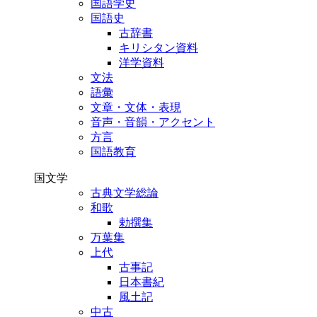
国語学史
国語史
古辞書
キリシタン資料
洋学資料
文法
語彙
文章・文体・表現
音声・音韻・アクセント
方言
国語教育
国文学
古典文学総論
和歌
勅撰集
万葉集
上代
古事記
日本書紀
風土記
中古