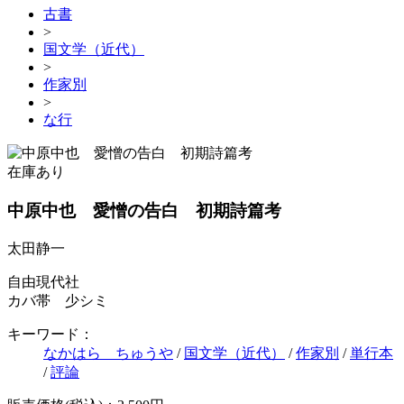
古書
>
国文学（近代）
>
作家別
>
な行
在庫あり
中原中也 愛憎の告白 初期詩篇考
太田静一
自由現代社
カバ帯 少シミ
キーワード：
なかはら ちゅうや
/
国文学（近代）
/
作家別
/
単行本
/
評論