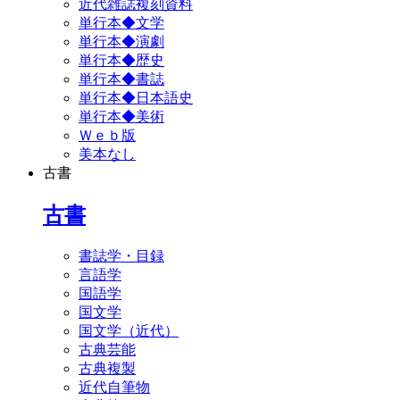
近代雑誌複刻資料
単行本◆文学
単行本◆演劇
単行本◆歴史
単行本◆書誌
単行本◆日本語史
単行本◆美術
Ｗｅｂ版
美本なし
古書
古書
書誌学・目録
言語学
国語学
国文学
国文学（近代）
古典芸能
古典複製
近代自筆物