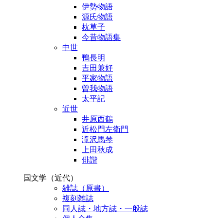
伊勢物語
源氏物語
枕草子
今昔物語集
中世
鴨長明
吉田兼好
平家物語
曽我物語
太平記
近世
井原西鶴
近松門左衛門
滝沢馬琴
上田秋成
俳諧
国文学（近代）
雑誌（原書）
複刻雑誌
同人誌・地方誌・一般誌