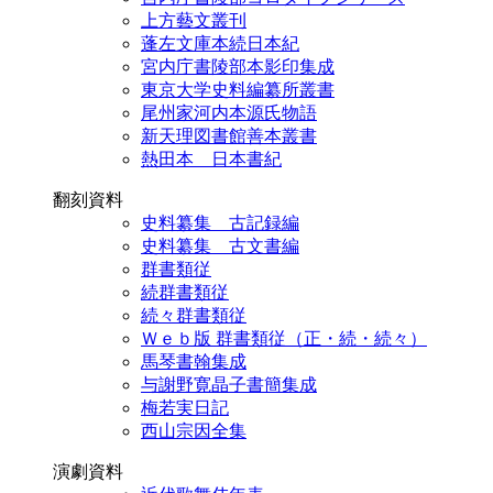
上方藝文叢刊
蓬左文庫本続日本紀
宮内庁書陵部本影印集成
東京大学史料編纂所叢書
尾州家河内本源氏物語
新天理図書館善本叢書
熱田本 日本書紀
翻刻資料
史料纂集 古記録編
史料纂集 古文書編
群書類従
続群書類従
続々群書類従
Ｗｅｂ版 群書類従（正・続・続々）
馬琴書翰集成
与謝野寛晶子書簡集成
梅若実日記
西山宗因全集
演劇資料