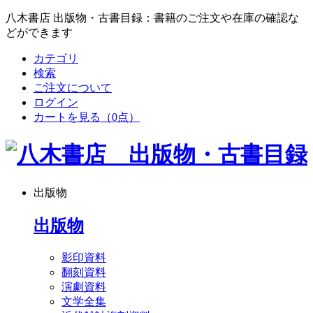
八木書店 出版物・古書目録：書籍のご注文や在庫の確認な
どができます
カテゴリ
検索
ご注文について
ログイン
カートを見る
（0点）
出版物
出版物
影印資料
翻刻資料
演劇資料
文学全集