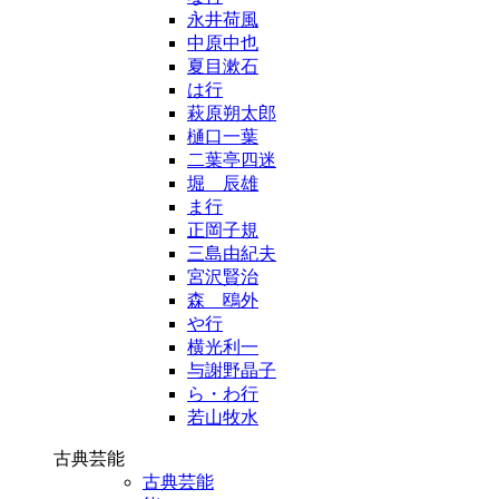
永井荷風
中原中也
夏目漱石
は行
萩原朔太郎
樋口一葉
二葉亭四迷
堀 辰雄
ま行
正岡子規
三島由紀夫
宮沢賢治
森 鴎外
や行
横光利一
与謝野晶子
ら・わ行
若山牧水
古典芸能
古典芸能