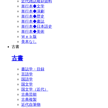
近代雑誌複刻資料
単行本◆文学
単行本◆演劇
単行本◆歴史
単行本◆書誌
単行本◆日本語史
単行本◆美術
Ｗｅｂ版
美本なし
古書
古書
書誌学・目録
言語学
国語学
国文学
国文学（近代）
古典芸能
古典複製
近代自筆物