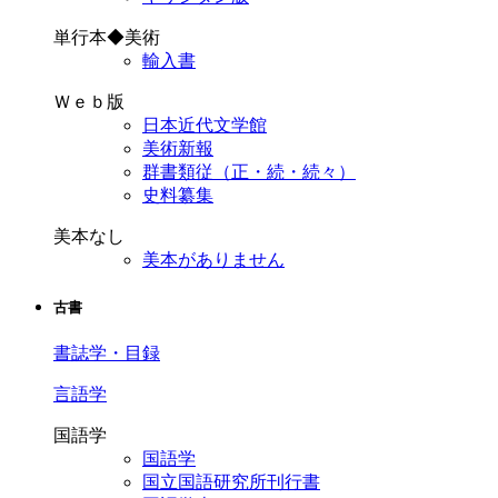
単行本◆美術
輸入書
Ｗｅｂ版
日本近代文学館
美術新報
群書類従（正・続・続々）
史料纂集
美本なし
美本がありません
古書
書誌学・目録
言語学
国語学
国語学
国立国語研究所刊行書