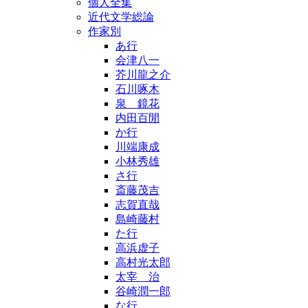
個人全集
近代文学総論
作家別
あ行
会津八一
芥川龍之介
石川啄木
泉 鏡花
内田百閒
か行
川端康成
小林秀雄
さ行
斎藤茂吉
志賀直哉
島崎藤村
た行
高浜虚子
高村光太郎
太宰 治
谷崎潤一郎
な行