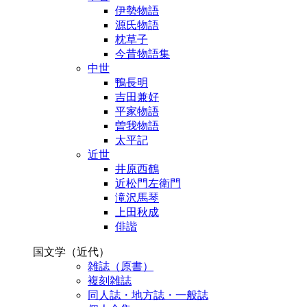
伊勢物語
源氏物語
枕草子
今昔物語集
中世
鴨長明
吉田兼好
平家物語
曽我物語
太平記
近世
井原西鶴
近松門左衛門
滝沢馬琴
上田秋成
俳諧
国文学（近代）
雑誌（原書）
複刻雑誌
同人誌・地方誌・一般誌