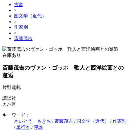
古書
>
国文学（近代）
>
作家別
>
斎藤茂吉
在庫あり
斎藤茂吉のヴァン・ゴッホ 歌人と西洋絵画との
邂逅
片野達郎
講談社
カバ帯
キーワード：
さいとう もきち
/
斎藤茂吉
/
国文学（近代）
/
作家別
/
単行本
/
評論