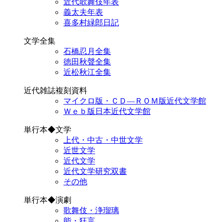
近代歌舞伎年表
義太夫年表
喜多村緑郎日記
文学全集
石橋忍月全集
徳田秋聲全集
近松秋江全集
近代雑誌複刻資料
マイクロ版・ＣＤ―ＲＯＭ版近代文学館
Ｗｅｂ版日本近代文学館
単行本◆文学
上代・中古・中世文学
近世文学
近代文学
近代文学研究双書
その他
単行本◆演劇
歌舞伎・浄瑠璃
能・狂言