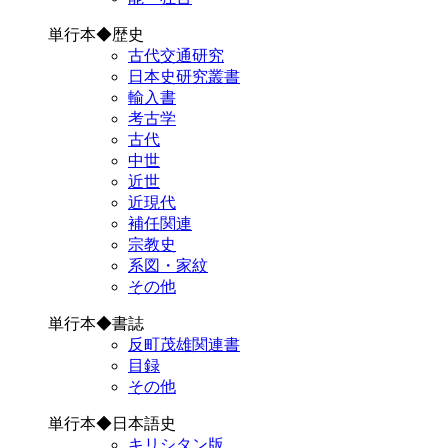
単行本◆歴史
古代交通研究
日本史研究叢書
輸入書
考古学
古代
中世
近世
近現代
補任関連
宗教史
系図・家紋
その他
単行本◆書誌
反町茂雄関連書
目録
その他
単行本◆日本語史
キリシタン版