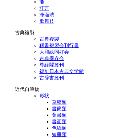
能
狂言
浄瑠璃
歌舞伎
古典複製
古典複製
稀書複製会刊行書
大和絵同好会
古典保存会
尊経閣叢刊
複刻日本古典文学館
古辞書叢刊
近代自筆物
形状
草稿類
書簡類
葉書類
書画類
色紙類
短冊類