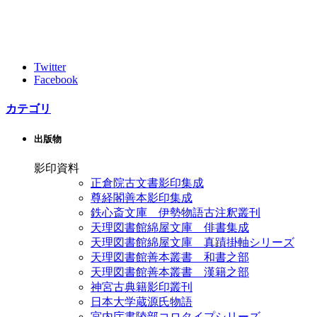
Twitter
Facebook
カテゴリ
出版物
影印資料
正倉院古文書影印集成
尊経閣善本影印集成
鉄心斎文庫 伊勢物語古注釈叢刊
天理図書館綿屋文庫 俳書集成
天理図書館綿屋文庫 真蹟掛軸シリーズ
天理図書館善本叢書 和書之部
天理図書館善本叢書 漢籍之部
神宮古典籍影印叢刊
日本大学蔵源氏物語
宮内庁書陵部コロタイプシリーズ