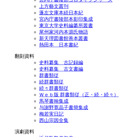
上方藝文叢刊
蓬左文庫本続日本紀
宮内庁書陵部本影印集成
東京大学史料編纂所叢書
尾州家河内本源氏物語
新天理図書館善本叢書
熱田本 日本書紀
翻刻資料
史料纂集 古記録編
史料纂集 古文書編
群書類従
続群書類従
続々群書類従
Ｗｅｂ版 群書類従（正・続・続々）
馬琴書翰集成
与謝野寛晶子書簡集成
梅若実日記
西山宗因全集
演劇資料