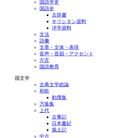
国語学史
国語史
古辞書
キリシタン資料
洋学資料
文法
語彙
文章・文体・表現
音声・音韻・アクセント
方言
国語教育
国文学
古典文学総論
和歌
勅撰集
万葉集
上代
古事記
日本書紀
風土記
中古