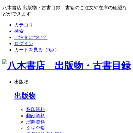
八木書店 出版物・古書目録：書籍のご注文や在庫の確認な
どができます
カテゴリ
検索
ご注文について
ログイン
カートを見る
（0点）
出版物
出版物
影印資料
翻刻資料
演劇資料
文学全集