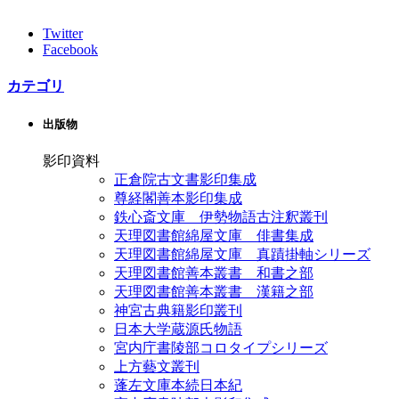
Twitter
Facebook
カテゴリ
出版物
影印資料
正倉院古文書影印集成
尊経閣善本影印集成
鉄心斎文庫 伊勢物語古注釈叢刊
天理図書館綿屋文庫 俳書集成
天理図書館綿屋文庫 真蹟掛軸シリーズ
天理図書館善本叢書 和書之部
天理図書館善本叢書 漢籍之部
神宮古典籍影印叢刊
日本大学蔵源氏物語
宮内庁書陵部コロタイプシリーズ
上方藝文叢刊
蓬左文庫本続日本紀