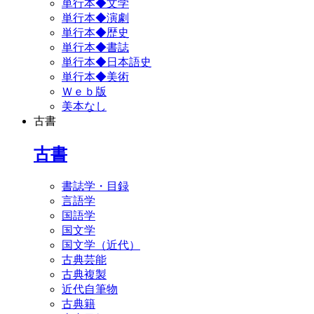
単行本◆文学
単行本◆演劇
単行本◆歴史
単行本◆書誌
単行本◆日本語史
単行本◆美術
Ｗｅｂ版
美本なし
古書
古書
書誌学・目録
言語学
国語学
国文学
国文学（近代）
古典芸能
古典複製
近代自筆物
古典籍