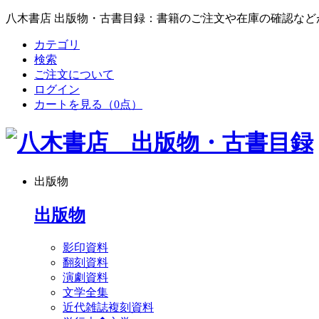
八木書店 出版物・古書目録：書籍のご注文や在庫の確認など
カテゴリ
検索
ご注文について
ログイン
カートを見る
（0点）
出版物
出版物
影印資料
翻刻資料
演劇資料
文学全集
近代雑誌複刻資料