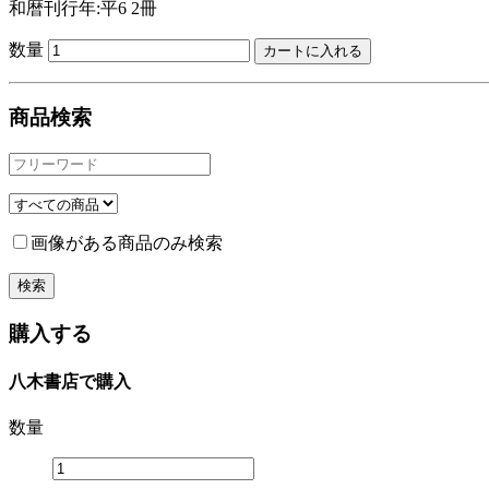
和暦刊行年:平6
2冊
数量
商品検索
画像がある商品のみ検索
購入する
八木書店で購入
数量