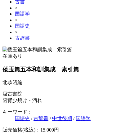
古書
>
国語学
>
国語史
>
古辞書
在庫あり
倭玉篇五本和訓集成 索引篇
北恭昭編
汲古書院
函背少焼け・汚れ
キーワード：
国語史
/
古辞書
/
中世後期
/
国語学
販売価格(税込)：15,000円