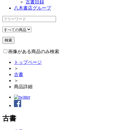
古書目録
八木書店グループ
画像がある商品のみ検索
トップページ
＞
古書
＞
商品詳細
古書