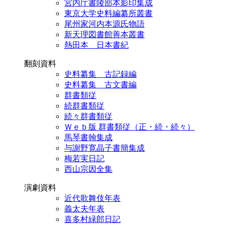
宮内庁書陵部本影印集成
東京大学史料編纂所叢書
尾州家河内本源氏物語
新天理図書館善本叢書
熱田本 日本書紀
翻刻資料
史料纂集 古記録編
史料纂集 古文書編
群書類従
続群書類従
続々群書類従
Ｗｅｂ版 群書類従（正・続・続々）
馬琴書翰集成
与謝野寛晶子書簡集成
梅若実日記
西山宗因全集
演劇資料
近代歌舞伎年表
義太夫年表
喜多村緑郎日記