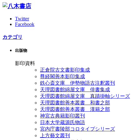
Twitter
Facebook
カテゴリ
出版物
影印資料
正倉院古文書影印集成
尊経閣善本影印集成
鉄心斎文庫 伊勢物語古注釈叢刊
天理図書館綿屋文庫 俳書集成
天理図書館綿屋文庫 真蹟掛軸シリーズ
天理図書館善本叢書 和書之部
天理図書館善本叢書 漢籍之部
神宮古典籍影印叢刊
日本大学蔵源氏物語
宮内庁書陵部コロタイプシリーズ
上方藝文叢刊