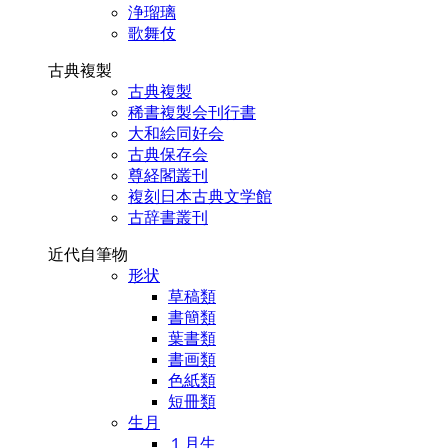
浄瑠璃
歌舞伎
古典複製
古典複製
稀書複製会刊行書
大和絵同好会
古典保存会
尊経閣叢刊
複刻日本古典文学館
古辞書叢刊
近代自筆物
形状
草稿類
書簡類
葉書類
書画類
色紙類
短冊類
生月
１月生