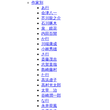
作家別
あ行
会津八一
芥川龍之介
石川啄木
泉 鏡花
内田百閒
か行
川端康成
小林秀雄
さ行
斎藤茂吉
志賀直哉
島崎藤村
た行
高浜虚子
高村光太郎
太宰 治
谷崎潤一郎
な行
永井荷風