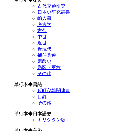
古代交通研究
日本史研究叢書
輸入書
考古学
古代
中世
近世
近現代
補任関連
宗教史
系図・家紋
その他
単行本◆書誌
反町茂雄関連書
目録
その他
単行本◆日本語史
キリシタン版
単行本◆美術