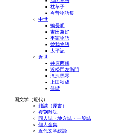
源氏物語
枕草子
今昔物語集
中世
鴨長明
吉田兼好
平家物語
曽我物語
太平記
近世
井原西鶴
近松門左衛門
滝沢馬琴
上田秋成
俳諧
国文学（近代）
雑誌（原書）
複刻雑誌
同人誌・地方誌・一般誌
個人全集
近代文学総論