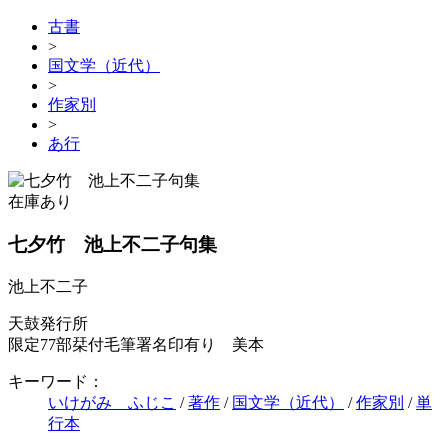
古書
>
国文学（近代）
>
作家別
>
あ行
在庫あり
七夕竹 池上不二子句集
池上不二子
天鼓発行所
限定77部栞付毛筆署名印有り 美本
キーワード：
いけがみ ふじこ
/
著作
/
国文学（近代）
/
作家別
/
単
行本