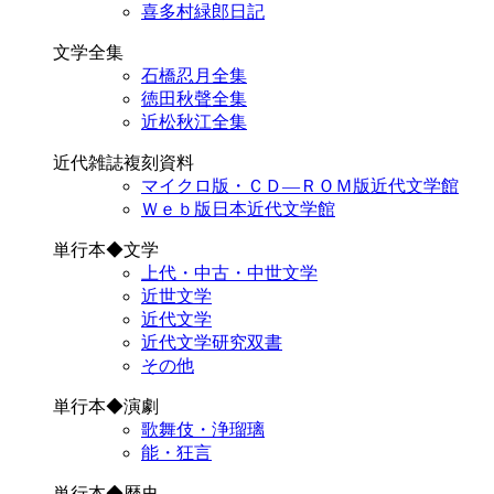
喜多村緑郎日記
文学全集
石橋忍月全集
徳田秋聲全集
近松秋江全集
近代雑誌複刻資料
マイクロ版・ＣＤ―ＲＯＭ版近代文学館
Ｗｅｂ版日本近代文学館
単行本◆文学
上代・中古・中世文学
近世文学
近代文学
近代文学研究双書
その他
単行本◆演劇
歌舞伎・浄瑠璃
能・狂言
単行本◆歴史