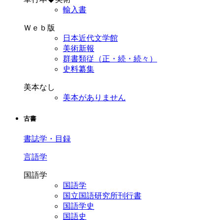
輸入書
Ｗｅｂ版
日本近代文学館
美術新報
群書類従（正・続・続々）
史料纂集
美本なし
美本がありません
古書
書誌学・目録
言語学
国語学
国語学
国立国語研究所刊行書
国語学史
国語史