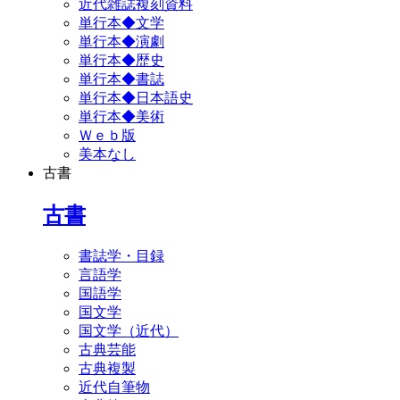
近代雑誌複刻資料
単行本◆文学
単行本◆演劇
単行本◆歴史
単行本◆書誌
単行本◆日本語史
単行本◆美術
Ｗｅｂ版
美本なし
古書
古書
書誌学・目録
言語学
国語学
国文学
国文学（近代）
古典芸能
古典複製
近代自筆物