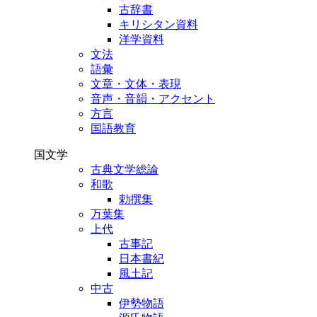
古辞書
キリシタン資料
洋学資料
文法
語彙
文章・文体・表現
音声・音韻・アクセント
方言
国語教育
国文学
古典文学総論
和歌
勅撰集
万葉集
上代
古事記
日本書紀
風土記
中古
伊勢物語