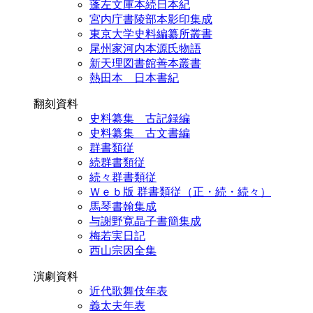
蓬左文庫本続日本紀
宮内庁書陵部本影印集成
東京大学史料編纂所叢書
尾州家河内本源氏物語
新天理図書館善本叢書
熱田本 日本書紀
翻刻資料
史料纂集 古記録編
史料纂集 古文書編
群書類従
続群書類従
続々群書類従
Ｗｅｂ版 群書類従（正・続・続々）
馬琴書翰集成
与謝野寛晶子書簡集成
梅若実日記
西山宗因全集
演劇資料
近代歌舞伎年表
義太夫年表