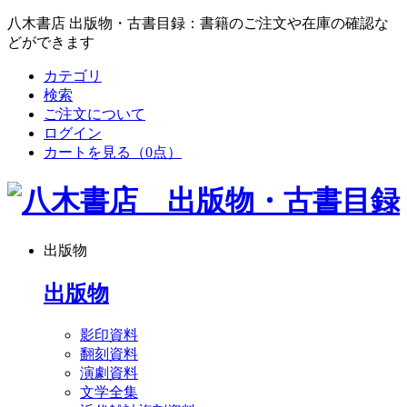
八木書店 出版物・古書目録：書籍のご注文や在庫の確認な
どができます
カテゴリ
検索
ご注文について
ログイン
カートを見る
（0点）
出版物
出版物
影印資料
翻刻資料
演劇資料
文学全集