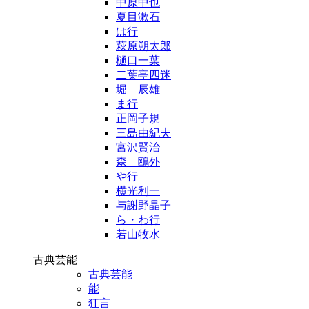
中原中也
夏目漱石
は行
萩原朔太郎
樋口一葉
二葉亭四迷
堀 辰雄
ま行
正岡子規
三島由紀夫
宮沢賢治
森 鴎外
や行
横光利一
与謝野晶子
ら・わ行
若山牧水
古典芸能
古典芸能
能
狂言