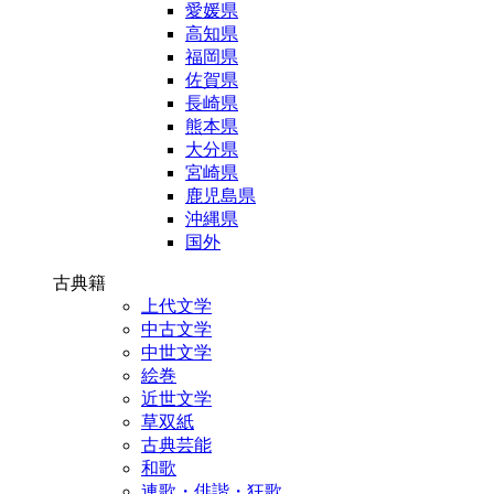
愛媛県
高知県
福岡県
佐賀県
長崎県
熊本県
大分県
宮崎県
鹿児島県
沖縄県
国外
古典籍
上代文学
中古文学
中世文学
絵巻
近世文学
草双紙
古典芸能
和歌
連歌・俳諧・狂歌