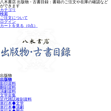
八木書店 出版物・古書目録：書籍のご注文や在庫の確認など
ができます
カテゴリ
検索
ご注文について
ログイン
カートを見る
（0点）
出版物
出版物
影印資料
翻刻資料
演劇資料
文学全集
近代雑誌複刻資料
単行本◆文学
単行本◆演劇