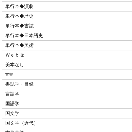
単行本◆演劇
単行本◆歴史
単行本◆書誌
単行本◆日本語史
単行本◆美術
Ｗｅｂ版
美本なし
古書
書誌学・目録
言語学
国語学
国文学
国文学（近代）