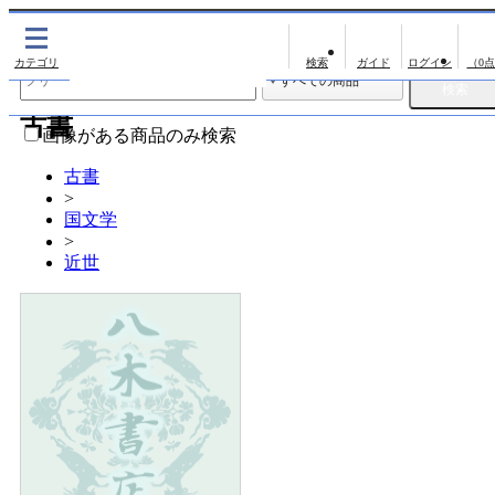
出版物
古書
（0
出版物
古書
影印資料
画像がある商品のみ検索
翻刻資料
古書
>
演劇資料
国文学
文学全集
>
近世
近代雑誌複刻資料
単行本◆文学
単行本◆演劇
単行本◆歴史
単行本◆書誌
単行本◆日本語史
単行本◆美術