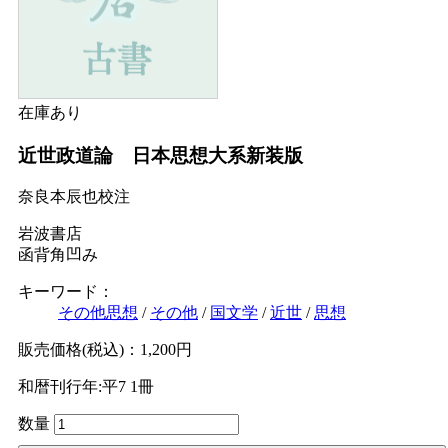
Ｗｅｂ版
美本なし
在庫あり
近世政道論 日本思想大系新装版
奈良本辰也校注
岩波書店
函背角凹み
キーワード：
その他思想
/
その他
/
国文学
/
近世
/
思想
販売価格(税込)：1,200円
和暦刊行年:平7
1冊
数量