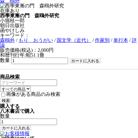
森 鴎外
在庫あり
西學東漸の門 森鴎外研究
小堀桂一郎
朝日出版社
函やけしみ
キーワード：
森鴎外
/
もり おうがい
/
国文学（近代）
/
作家別
/
単行本
/
評
論
販売価格(税込)：2,000円
和暦刊行年:昭51
1冊
数量
商品検索
画像がある商品のみ検索
購入する
八木書店で購入
数量