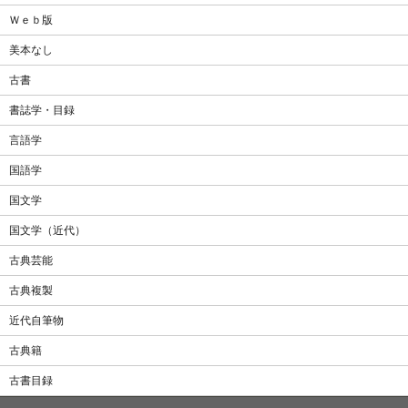
Ｗｅｂ版
美本なし
古書
書誌学・目録
言語学
国語学
国文学
国文学（近代）
古典芸能
古典複製
近代自筆物
古典籍
古書目録