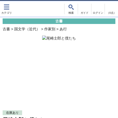
出版物
古書
画像がある商品のみ検索
（0点）
古書
出版物
古書
古書
>
国文学（近代）
>
作家別
>
あ行
影印資料
書誌学・目録
翻刻資料
言語学
演劇資料
国語学
文学全集
国文学
近代雑誌複刻資料
国文学（近代）
単行本◆文学
古典芸能
単行本◆演劇
古典複製
単行本◆歴史
近代自筆物
単行本◆書誌
古典籍
在庫あり