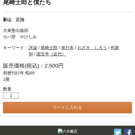
単行本◆日本語史
古書目録
尾崎士郎と僕たち
単行本◆美術
影山 正治
Ｗｅｂ版
大東塾出版部
美本なし
カバ帯 やけしみ
キーワード：
評論
/
尾崎士郎
/
単行本
/
おざき しろう
/
作家
別
/
国文学（近代）
販売価格(税込)：2,500円
和暦刊行年:昭49
1冊
数量
Twitter
F