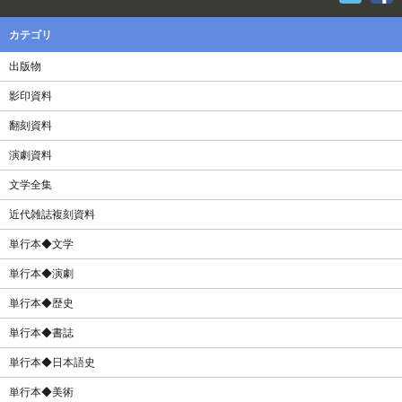
カテゴリ
出版物
影印資料
翻刻資料
演劇資料
文学全集
近代雑誌複刻資料
単行本◆文学
単行本◆演劇
単行本◆歴史
単行本◆書誌
単行本◆日本語史
単行本◆美術