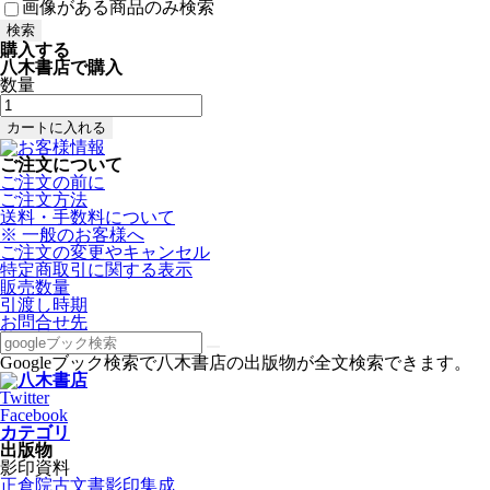
画像がある商品のみ検索
購入する
八木書店で購入
数量
ご注文について
ご注文の前に
ご注文方法
送料・手数料について
※ 一般のお客様へ
ご注文の変更やキャンセル
特定商取引に関する表示
販売数量
引渡し時期
お問合せ先
Googleブック検索で八木書店の出版物が全文検索できます。
Twitter
Facebook
カテゴリ
出版物
影印資料
正倉院古文書影印集成