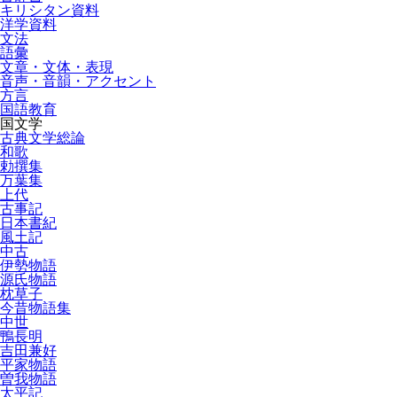
キリシタン資料
洋学資料
文法
語彙
文章・文体・表現
音声・音韻・アクセント
方言
国語教育
国文学
古典文学総論
和歌
勅撰集
万葉集
上代
古事記
日本書紀
風土記
中古
伊勢物語
源氏物語
枕草子
今昔物語集
中世
鴨長明
吉田兼好
平家物語
曽我物語
太平記