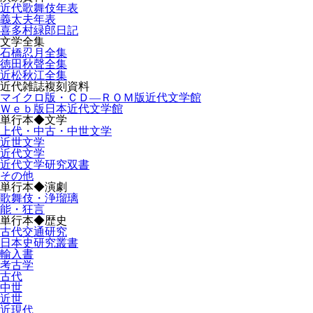
近代歌舞伎年表
義太夫年表
喜多村緑郎日記
文学全集
石橋忍月全集
徳田秋聲全集
近松秋江全集
近代雑誌複刻資料
マイクロ版・ＣＤ―ＲＯＭ版近代文学館
Ｗｅｂ版日本近代文学館
単行本◆文学
上代・中古・中世文学
近世文学
近代文学
近代文学研究双書
その他
単行本◆演劇
歌舞伎・浄瑠璃
能・狂言
単行本◆歴史
古代交通研究
日本史研究叢書
輸入書
考古学
古代
中世
近世
近現代