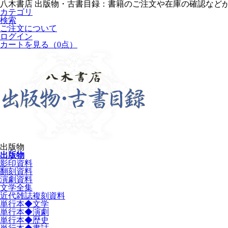
八木書店 出版物・古書目録：書籍のご注文や在庫の確認など
カテゴリ
検索
ご注文について
ログイン
カートを見る
（0点）
出版物
出版物
影印資料
翻刻資料
演劇資料
文学全集
近代雑誌複刻資料
単行本◆文学
単行本◆演劇
単行本◆歴史