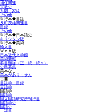
補任関連
宗教史
系図・家紋
その他
単行本◆書誌
反町茂雄関連書
目録
その他
単行本◆日本語史
キリシタン版
単行本◆美術
輸入書
Ｗｅｂ版
日本近代文学館
美術新報
群書類従（正・続・続々）
史料纂集
美本なし
美本がありません
古書
書誌学・目録
言語学
国語学
国語学
国立国語研究所刊行書
国語学史
国語史
古辞書