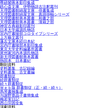
尊経閣善本影印集成
鉄心斎文庫 伊勢物語古注釈叢刊
天理図書館綿屋文庫 俳書集成
天理図書館綿屋文庫 真蹟掛軸シリーズ
天理図書館善本叢書 和書之部
天理図書館善本叢書 漢籍之部
神宮古典籍影印叢刊
日本大学蔵源氏物語
宮内庁書陵部コロタイプシリーズ
上方藝文叢刊
蓬左文庫本続日本紀
宮内庁書陵部本影印集成
東京大学史料編纂所叢書
尾州家河内本源氏物語
新天理図書館善本叢書
熱田本 日本書紀
翻刻資料
史料纂集 古記録編
史料纂集 古文書編
群書類従
続群書類従
続々群書類従
Ｗｅｂ版 群書類従（正・続・続々）
馬琴書翰集成
与謝野寛晶子書簡集成
梅若実日記
西山宗因全集
演劇資料