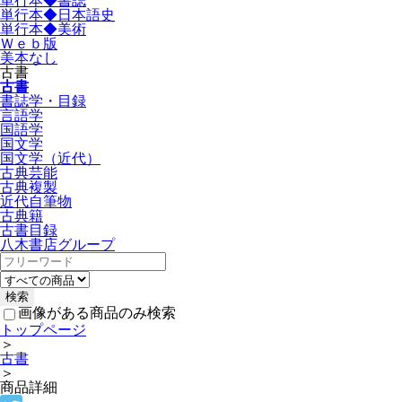
単行本◆書誌
単行本◆日本語史
単行本◆美術
Ｗｅｂ版
美本なし
古書
古書
書誌学・目録
言語学
国語学
国文学
国文学（近代）
古典芸能
古典複製
近代自筆物
古典籍
古書目録
八木書店グループ
画像がある商品のみ検索
トップページ
＞
古書
＞
商品詳細