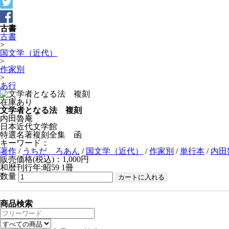
古書
古書
>
国文学（近代）
>
作家別
>
あ行
在庫あり
文学者となる法 複刻
内田魯庵
日本近代文学館
特選名著複刻全集 函
キーワード：
著作
/
うちだ ろあん
/
国文学（近代）
/
作家別
/
単行本
/
内田
販売価格(税込)：1,000円
和暦刊行年:昭59
1冊
数量
商品検索