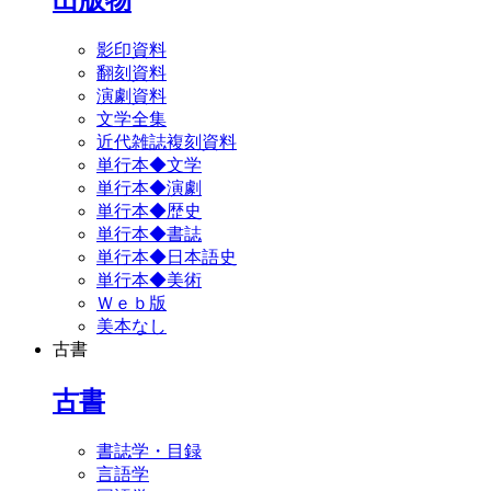
影印資料
翻刻資料
演劇資料
文学全集
近代雑誌複刻資料
単行本◆文学
単行本◆演劇
単行本◆歴史
単行本◆書誌
単行本◆日本語史
単行本◆美術
Ｗｅｂ版
美本なし
古書
古書
書誌学・目録
言語学