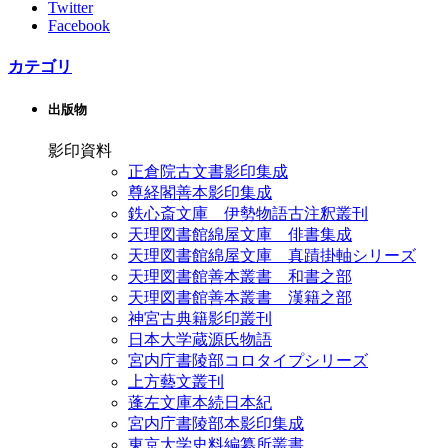
Twitter
Facebook
カテゴリ
出版物
影印資料
正倉院古文書影印集成
尊経閣善本影印集成
鉄心斎文庫 伊勢物語古注釈叢刊
天理図書館綿屋文庫 俳書集成
天理図書館綿屋文庫 真蹟掛軸シリーズ
天理図書館善本叢書 和書之部
天理図書館善本叢書 漢籍之部
神宮古典籍影印叢刊
日本大学蔵源氏物語
宮内庁書陵部コロタイプシリーズ
上方藝文叢刊
蓬左文庫本続日本紀
宮内庁書陵部本影印集成
東京大学史料編纂所叢書