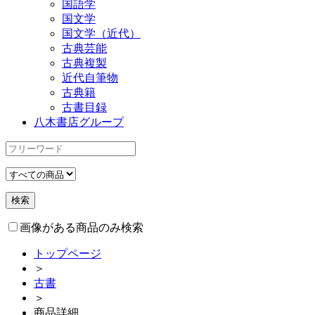
国語学
国文学
国文学（近代）
古典芸能
古典複製
近代自筆物
古典籍
古書目録
八木書店グループ
画像がある商品のみ検索
トップページ
＞
古書
＞
商品詳細