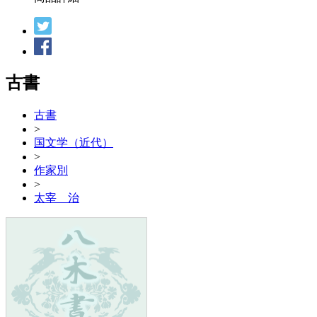
古書
古書
>
国文学（近代）
>
作家別
>
太宰 治