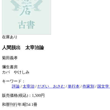
在庫あり
人間脱出 太宰治論
菊田義孝
彌生書房
カバ やけしみ
キーワード：
評論
/
太宰治
/
だざい おさむ
/
単行本
/
作家別
/
国文学
販売価格(税込)：1,500円
和暦刊行年:昭54
1冊