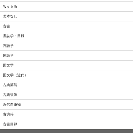
Ｗｅｂ版
美本なし
古書
書誌学・目録
言語学
国語学
国文学
国文学（近代）
古典芸能
古典複製
近代自筆物
古典籍
古書目録