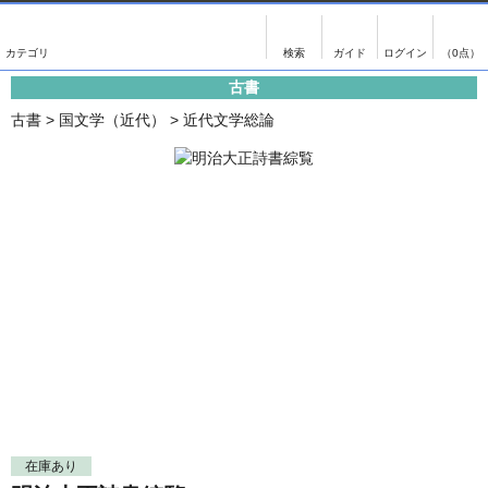
出版物
古書
画像がある商品のみ検索
（0点）
古書
出版物
古書
古書
>
国文学（近代）
>
近代文学総論
影印資料
書誌学・目録
翻刻資料
言語学
演劇資料
国語学
文学全集
国文学
近代雑誌複刻資料
国文学（近代）
単行本◆文学
古典芸能
単行本◆演劇
古典複製
単行本◆歴史
近代自筆物
単行本◆書誌
古典籍
在庫あり