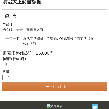
単行本◆日本語史
古書目録
明治大正詩書綜覧
単行本◆美術
山宮 允
Ｗｅｂ版
啓成社
美本なし
函やけ 天金 蔵書書入有
キーワード：
近代文学総論
/
全集揃い物総集物
/
国文学（近
代）
/
詩
販売価格(税込)：25,000円
和暦刊行年:昭9
2冊
数量
Twitter
F