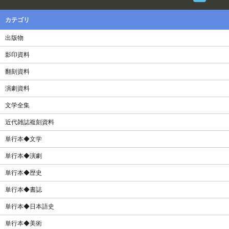
カテゴリ
出版物
影印資料
翻刻資料
演劇資料
文学全集
近代雑誌複刻資料
単行本◆文学
単行本◆演劇
単行本◆歴史
単行本◆書誌
単行本◆日本語史
単行本◆美術