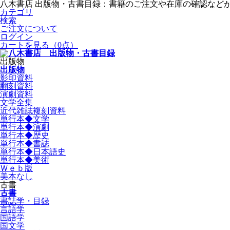
八木書店 出版物・古書目録：書籍のご注文や在庫の確認など
カテゴリ
検索
ご注文について
ログイン
カートを見る
（0点）
出版物
出版物
影印資料
翻刻資料
演劇資料
文学全集
近代雑誌複刻資料
単行本◆文学
単行本◆演劇
単行本◆歴史
単行本◆書誌
単行本◆日本語史
単行本◆美術
Ｗｅｂ版
美本なし
古書
古書
書誌学・目録
言語学
国語学
国文学