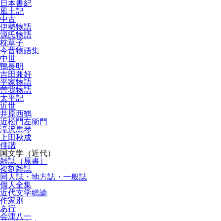
日本書紀
風土記
中古
伊勢物語
源氏物語
枕草子
今昔物語集
中世
鴨長明
吉田兼好
平家物語
曽我物語
太平記
近世
井原西鶴
近松門左衛門
滝沢馬琴
上田秋成
俳諧
国文学（近代）
雑誌（原書）
複刻雑誌
同人誌・地方誌・一般誌
個人全集
近代文学総論
作家別
あ行
会津八一