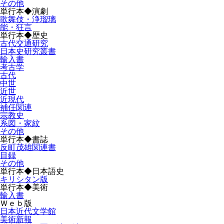
その他
単行本◆演劇
歌舞伎・浄瑠璃
能・狂言
単行本◆歴史
古代交通研究
日本史研究叢書
輸入書
考古学
古代
中世
近世
近現代
補任関連
宗教史
系図・家紋
その他
単行本◆書誌
反町茂雄関連書
目録
その他
単行本◆日本語史
キリシタン版
単行本◆美術
輸入書
Ｗｅｂ版
日本近代文学館
美術新報