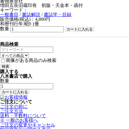
書物展望社
増田五良旧蔵印有 初版・天金本・函付
キーワード：
一般書目
/
書誌解説
/
書誌学・目録
販売価格(税込)：4,800円
和暦刊行年:昭9
1冊
数量
商品検索
画像がある商品のみ検索
購入する
八木書店で購入
数量
ご注文について
ご注文の前に
ご注文方法
送料・手数料について
※ 一般のお客様へ
ご注文の変更やキャンセル