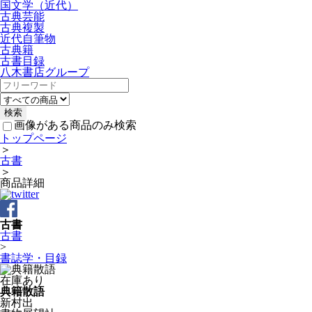
国文学（近代）
古典芸能
古典複製
近代自筆物
古典籍
古書目録
八木書店グループ
画像がある商品のみ検索
トップページ
＞
古書
＞
商品詳細
古書
古書
>
書誌学・目録
在庫あり
典籍散語
新村出