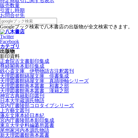
特定商取引に関する表示
販売数量
引渡し時期
お問合せ先
Googleブック検索で八木書店の出版物が全文検索できます。
Twitter
Facebook
カテゴリ
出版物
影印資料
正倉院古文書影印集成
尊経閣善本影印集成
鉄心斎文庫 伊勢物語古注釈叢刊
天理図書館綿屋文庫 俳書集成
天理図書館綿屋文庫 真蹟掛軸シリーズ
天理図書館善本叢書 和書之部
天理図書館善本叢書 漢籍之部
神宮古典籍影印叢刊
日本大学蔵源氏物語
宮内庁書陵部コロタイプシリーズ
上方藝文叢刊
蓬左文庫本続日本紀
宮内庁書陵部本影印集成
東京大学史料編纂所叢書
尾州家河内本源氏物語
新天理図書館善本叢書