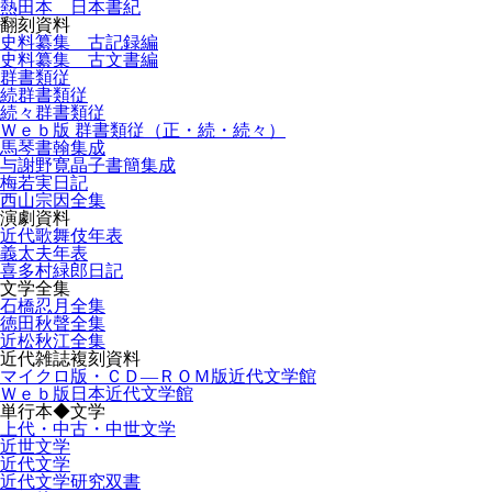
熱田本 日本書紀
翻刻資料
史料纂集 古記録編
史料纂集 古文書編
群書類従
続群書類従
続々群書類従
Ｗｅｂ版 群書類従（正・続・続々）
馬琴書翰集成
与謝野寛晶子書簡集成
梅若実日記
西山宗因全集
演劇資料
近代歌舞伎年表
義太夫年表
喜多村緑郎日記
文学全集
石橋忍月全集
徳田秋聲全集
近松秋江全集
近代雑誌複刻資料
マイクロ版・ＣＤ―ＲＯＭ版近代文学館
Ｗｅｂ版日本近代文学館
単行本◆文学
上代・中古・中世文学
近世文学
近代文学
近代文学研究双書