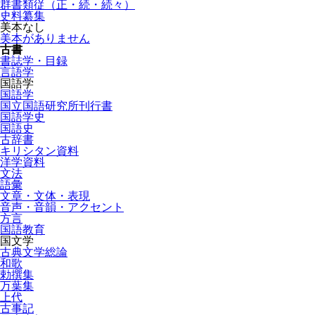
群書類従（正・続・続々）
史料纂集
美本なし
美本がありません
古書
書誌学・目録
言語学
国語学
国語学
国立国語研究所刊行書
国語学史
国語史
古辞書
キリシタン資料
洋学資料
文法
語彙
文章・文体・表現
音声・音韻・アクセント
方言
国語教育
国文学
古典文学総論
和歌
勅撰集
万葉集
上代
古事記