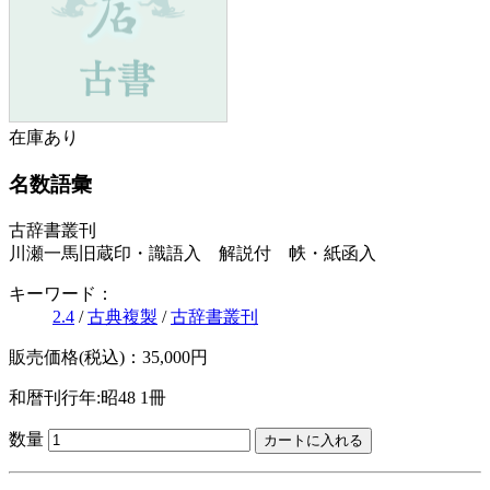
在庫あり
名数語彙
古辞書叢刊
川瀬一馬旧蔵印・識語入 解説付 帙・紙函入
キーワード：
2.4
/
古典複製
/
古辞書叢刊
販売価格(税込)：35,000円
和暦刊行年:昭48
1冊
数量