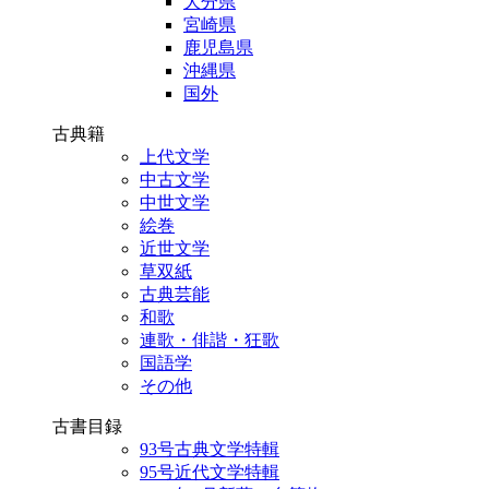
大分県
宮崎県
鹿児島県
沖縄県
国外
古典籍
上代文学
中古文学
中世文学
絵巻
近世文学
草双紙
古典芸能
和歌
連歌・俳諧・狂歌
国語学
その他
古書目録
93号古典文学特輯
95号近代文学特輯