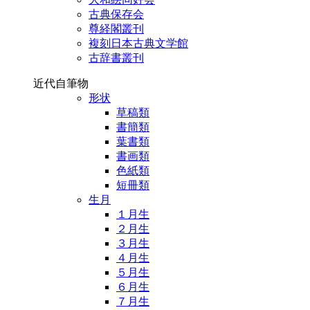
古典保存会
尊経閣叢刊
複刻日本古典文学館
古辞書叢刊
近代自筆物
形状
草稿類
書簡類
葉書類
書画類
色紙類
短冊類
生月
１月生
２月生
３月生
４月生
５月生
６月生
７月生