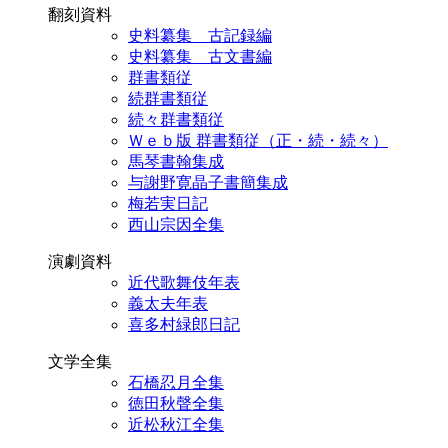
翻刻資料
史料纂集 古記録編
史料纂集 古文書編
群書類従
続群書類従
続々群書類従
Ｗｅｂ版 群書類従（正・続・続々）
馬琴書翰集成
与謝野寛晶子書簡集成
梅若実日記
西山宗因全集
演劇資料
近代歌舞伎年表
義太夫年表
喜多村緑郎日記
文学全集
石橋忍月全集
徳田秋聲全集
近松秋江全集