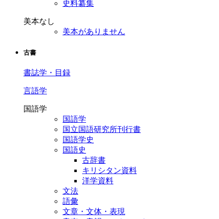
史料纂集
美本なし
美本がありません
古書
書誌学・目録
言語学
国語学
国語学
国立国語研究所刊行書
国語学史
国語史
古辞書
キリシタン資料
洋学資料
文法
語彙
文章・文体・表現