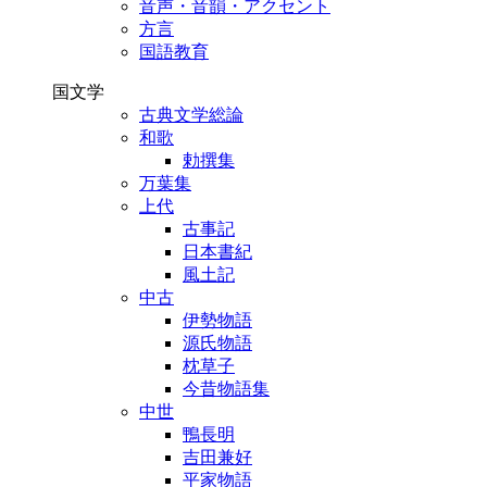
音声・音韻・アクセント
方言
国語教育
国文学
古典文学総論
和歌
勅撰集
万葉集
上代
古事記
日本書紀
風土記
中古
伊勢物語
源氏物語
枕草子
今昔物語集
中世
鴨長明
吉田兼好
平家物語