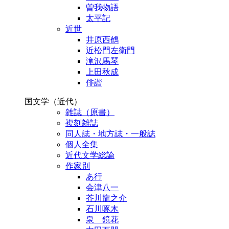
曽我物語
太平記
近世
井原西鶴
近松門左衛門
滝沢馬琴
上田秋成
俳諧
国文学（近代）
雑誌（原書）
複刻雑誌
同人誌・地方誌・一般誌
個人全集
近代文学総論
作家別
あ行
会津八一
芥川龍之介
石川啄木
泉 鏡花