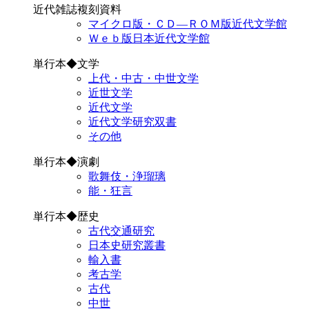
近代雑誌複刻資料
マイクロ版・ＣＤ―ＲＯＭ版近代文学館
Ｗｅｂ版日本近代文学館
単行本◆文学
上代・中古・中世文学
近世文学
近代文学
近代文学研究双書
その他
単行本◆演劇
歌舞伎・浄瑠璃
能・狂言
単行本◆歴史
古代交通研究
日本史研究叢書
輸入書
考古学
古代
中世