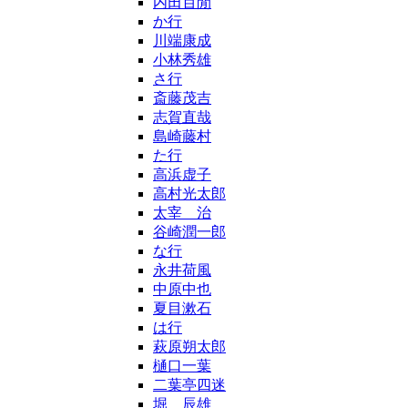
内田百閒
か行
川端康成
小林秀雄
さ行
斎藤茂吉
志賀直哉
島崎藤村
た行
高浜虚子
高村光太郎
太宰 治
谷崎潤一郎
な行
永井荷風
中原中也
夏目漱石
は行
萩原朔太郎
樋口一葉
二葉亭四迷
堀 辰雄