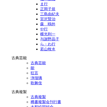
ま行
正岡子規
三島由紀夫
宮沢賢治
森 鴎外
や行
横光利一
与謝野晶子
ら・わ行
若山牧水
古典芸能
古典芸能
能
狂言
浄瑠璃
歌舞伎
古典複製
古典複製
稀書複製会刊行書
大和絵同好会