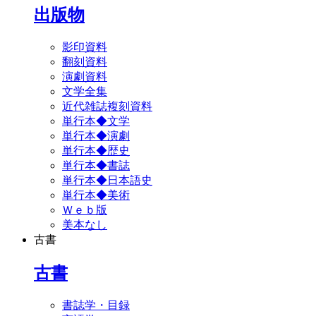
出版物
影印資料
翻刻資料
演劇資料
文学全集
近代雑誌複刻資料
単行本◆文学
単行本◆演劇
単行本◆歴史
単行本◆書誌
単行本◆日本語史
単行本◆美術
Ｗｅｂ版
美本なし
古書
古書
書誌学・目録