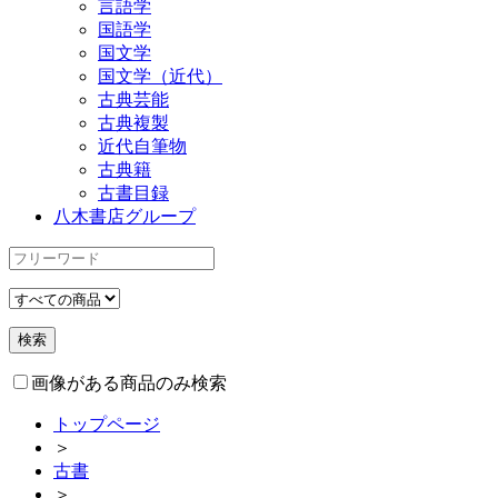
言語学
国語学
国文学
国文学（近代）
古典芸能
古典複製
近代自筆物
古典籍
古書目録
八木書店グループ
画像がある商品のみ検索
トップページ
＞
古書
＞