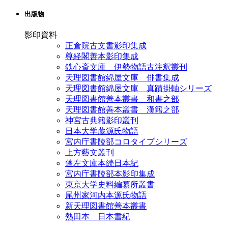
出版物
影印資料
正倉院古文書影印集成
尊経閣善本影印集成
鉄心斎文庫 伊勢物語古注釈叢刊
天理図書館綿屋文庫 俳書集成
天理図書館綿屋文庫 真蹟掛軸シリーズ
天理図書館善本叢書 和書之部
天理図書館善本叢書 漢籍之部
神宮古典籍影印叢刊
日本大学蔵源氏物語
宮内庁書陵部コロタイプシリーズ
上方藝文叢刊
蓬左文庫本続日本紀
宮内庁書陵部本影印集成
東京大学史料編纂所叢書
尾州家河内本源氏物語
新天理図書館善本叢書
熱田本 日本書紀