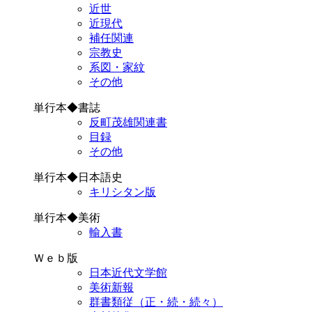
近世
近現代
補任関連
宗教史
系図・家紋
その他
単行本◆書誌
反町茂雄関連書
目録
その他
単行本◆日本語史
キリシタン版
単行本◆美術
輸入書
Ｗｅｂ版
日本近代文学館
美術新報
群書類従（正・続・続々）