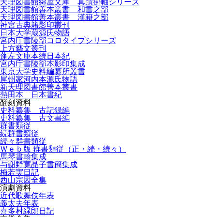
天理図書館綿屋文庫 真蹟掛軸シリーズ
天理図書館善本叢書 和書之部
天理図書館善本叢書 漢籍之部
神宮古典籍影印叢刊
日本大学蔵源氏物語
宮内庁書陵部コロタイプシリーズ
上方藝文叢刊
蓬左文庫本続日本紀
宮内庁書陵部本影印集成
東京大学史料編纂所叢書
尾州家河内本源氏物語
新天理図書館善本叢書
熱田本 日本書紀
翻刻資料
史料纂集 古記録編
史料纂集 古文書編
群書類従
続群書類従
続々群書類従
Ｗｅｂ版 群書類従（正・続・続々）
馬琴書翰集成
与謝野寛晶子書簡集成
梅若実日記
西山宗因全集
演劇資料
近代歌舞伎年表
義太夫年表
喜多村緑郎日記