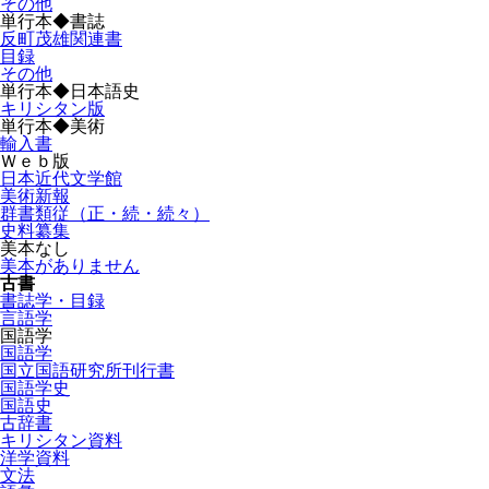
その他
単行本◆書誌
反町茂雄関連書
目録
その他
単行本◆日本語史
キリシタン版
単行本◆美術
輸入書
Ｗｅｂ版
日本近代文学館
美術新報
群書類従（正・続・続々）
史料纂集
美本なし
美本がありません
古書
書誌学・目録
言語学
国語学
国語学
国立国語研究所刊行書
国語学史
国語史
古辞書
キリシタン資料
洋学資料
文法