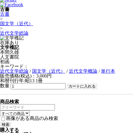
古書
古書
>
国文学（近代）
>
近代文学総論
在庫あり
文学襍記
本間久雄
人文書院
初函
キーワード：
近代文学総論
/
国文学（近代）
/
近代文学概論
/
単行本
販売価格(税込)：3,000円
和暦刊行年:昭13
1冊
数量
商品検索
画像がある商品のみ検索
購入する