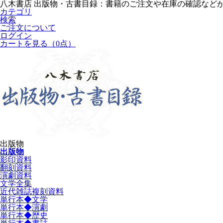
八木書店 出版物・古書目録：書籍のご注文や在庫の確認など
カテゴリ
検索
ご注文について
ログイン
カートを見る
（0点）
出版物
出版物
影印資料
翻刻資料
演劇資料
文学全集
近代雑誌複刻資料
単行本◆文学
単行本◆演劇
単行本◆歴史