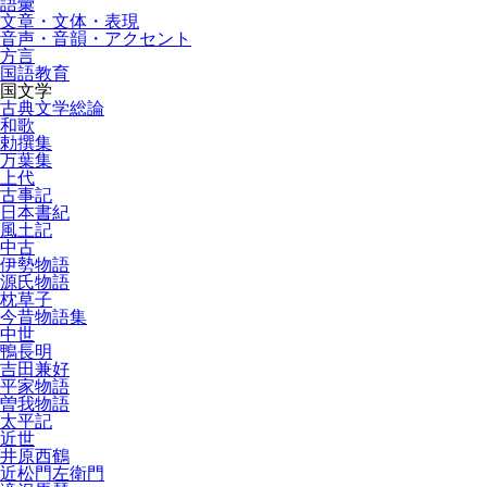
語彙
文章・文体・表現
音声・音韻・アクセント
方言
国語教育
国文学
古典文学総論
和歌
勅撰集
万葉集
上代
古事記
日本書紀
風土記
中古
伊勢物語
源氏物語
枕草子
今昔物語集
中世
鴨長明
吉田兼好
平家物語
曽我物語
太平記
近世
井原西鶴
近松門左衛門