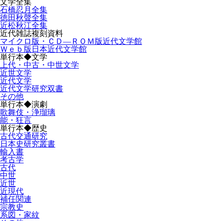
文学全集
石橋忍月全集
徳田秋聲全集
近松秋江全集
近代雑誌複刻資料
マイクロ版・ＣＤ―ＲＯＭ版近代文学館
Ｗｅｂ版日本近代文学館
単行本◆文学
上代・中古・中世文学
近世文学
近代文学
近代文学研究双書
その他
単行本◆演劇
歌舞伎・浄瑠璃
能・狂言
単行本◆歴史
古代交通研究
日本史研究叢書
輸入書
考古学
古代
中世
近世
近現代
補任関連
宗教史
系図・家紋