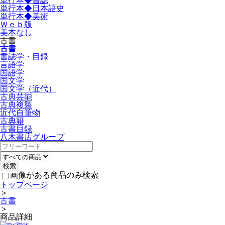
単行本◆書誌
単行本◆日本語史
単行本◆美術
Ｗｅｂ版
美本なし
古書
古書
書誌学・目録
言語学
国語学
国文学
国文学（近代）
古典芸能
古典複製
近代自筆物
古典籍
古書目録
八木書店グループ
画像がある商品のみ検索
トップページ
＞
古書
＞
商品詳細