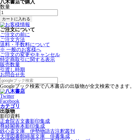
八木書店で購入
数量
ご注文について
ご注文の前に
ご注文方法
送料・手数料について
※ 一般のお客様へ
ご注文の変更やキャンセル
特定商取引に関する表示
販売数量
引渡し時期
お問合せ先
Googleブック検索で八木書店の出版物が全文検索できます。
Twitter
Facebook
カテゴリ
出版物
影印資料
正倉院古文書影印集成
尊経閣善本影印集成
鉄心斎文庫 伊勢物語古注釈叢刊
天理図書館綿屋文庫 俳書集成