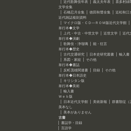
近代歌舞伎年表
義太夫年表
喜多村緑
文学全集
石橋忍月全集
徳田秋聲全集
近松秋江
近代雑誌複刻資料
マイクロ版・ＣＤ―ＲＯＭ版近代文学館
単行本◆文学
上代・中古・中世文学
近世文学
近代
単行本◆演劇
歌舞伎・浄瑠璃
能・狂言
単行本◆歴史
古代交通研究
日本史研究叢書
輸入書
系図・家紋
その他
単行本◆書誌
反町茂雄関連書
目録
その他
単行本◆日本語史
キリシタン版
単行本◆美術
輸入書
Ｗｅｂ版
日本近代文学館
美術新報
群書類従（
美本なし
美本がありません
古書
書誌学・目録
言語学