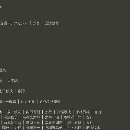
史
音韻・アクセント
方言
国語教育
語集
語
太平記
上田秋成
俳諧
誌・一般誌
個人全集
近代文学総論
木
泉 鏡花
内田百閒
か行
川端康成
小林秀雄
さ行
高浜虚子
高村光太郎
太宰 治
谷崎潤一郎
な行
萩原朔太郎
樋口一葉
二葉亭四迷
堀 辰雄
ま行
 鴎外
や行
横光利一
与謝野晶子
ら・わ行
若山牧水