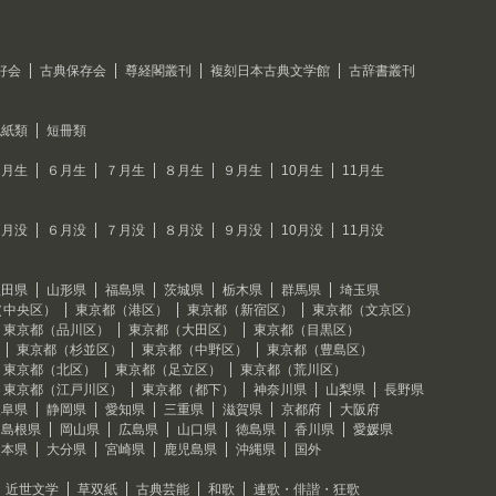
好会
古典保存会
尊経閣叢刊
複刻日本古典文学館
古辞書叢刊
色紙類
短冊類
５月生
６月生
７月生
８月生
９月生
10月生
11月生
５月没
６月没
７月没
８月没
９月没
10月没
11月没
秋田県
山形県
福島県
茨城県
栃木県
群馬県
埼玉県
（中央区）
東京都（港区）
東京都（新宿区）
東京都（文京区）
東京都（品川区）
東京都（大田区）
東京都（目黒区）
東京都（杉並区）
東京都（中野区）
東京都（豊島区）
東京都（北区）
東京都（足立区）
東京都（荒川区）
東京都（江戸川区）
東京都（都下）
神奈川県
山梨県
長野県
岐阜県
静岡県
愛知県
三重県
滋賀県
京都府
大阪府
島根県
岡山県
広島県
山口県
徳島県
香川県
愛媛県
熊本県
大分県
宮崎県
鹿児島県
沖縄県
国外
近世文学
草双紙
古典芸能
和歌
連歌・俳諧・狂歌