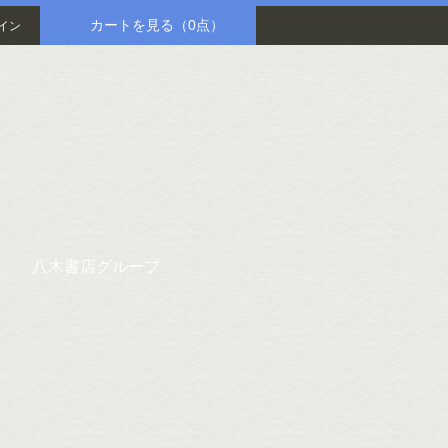
カートを見る
（0点）
イン
八木書店グループ