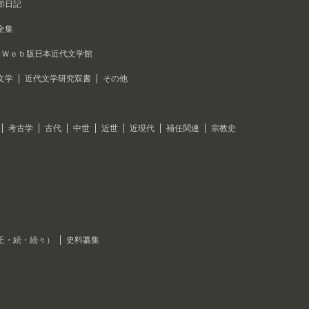
郎日記
全集
Ｗｅｂ版日本近代文学館
文学
近代文学研究双書
その他
考古学
古代
中世
近世
近現代
補任関連
宗教史
正・続・続々）
史料纂集