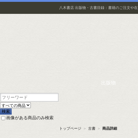
八木書店 出版物・古書目録：書籍のご注文や
出版物
画像がある商品のみ検索
トップページ
＞
古書
＞
商品詳細