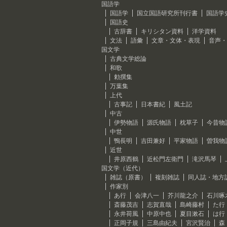
国語学
国語学
国立国語研究所刊行書
国語学
国語史
古辞書
キリシタン資料
洋学資料
文法
語彙
文章・文体・表現
音声・
国文学
古典文学総論
和歌
勅撰集
万葉集
上代
古事記
日本書紀
風土記
中古
伊勢物語
源氏物語
枕草子
今昔物
中世
鴨長明
吉田兼好
平家物語
曽我物
近世
井原西鶴
近松門左衛門
滝沢馬琴
国文学（近代）
雑誌（原書）
複刻雑誌
同人誌・地方
作家別
あ行
会津八一
芥川龍之介
石川啄
斎藤茂吉
志賀直哉
島崎藤村
た行
永井荷風
中原中也
夏目漱石
は行
正岡子規
三島由紀夫
宮沢賢治
森