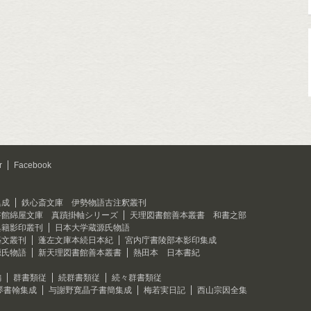
r
Facebook
集成
鉄心斎文庫 伊勢物語古注釈叢刊
書館綿屋文庫 真蹟掛軸シリーズ
天理図書館善本叢書 和書之部
典籍影印叢刊
日本大学蔵源氏物語
藝文叢刊
蓬左文庫本続日本紀
宮内庁書陵部本影印集成
源氏物語
新天理図書館善本叢書
熱田本 日本書紀
編
群書類従
続群書類従
続々群書類従
琴書翰集成
与謝野寛晶子書簡集成
梅若実日記
西山宗因全集