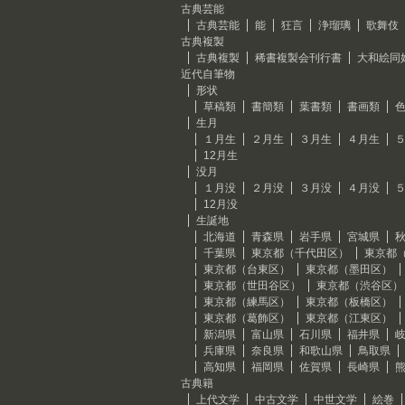
古典芸能
古典芸能
能
狂言
浄瑠璃
歌舞伎
古典複製
古典複製
稀書複製会刊行書
大和絵同
近代自筆物
形状
草稿類
書簡類
葉書類
書画類
生月
１月生
２月生
３月生
４月生
12月生
没月
１月没
２月没
３月没
４月没
12月没
生誕地
北海道
青森県
岩手県
宮城県
千葉県
東京都（千代田区）
東京都
東京都（台東区）
東京都（墨田区）
東京都（世田谷区）
東京都（渋谷区）
東京都（練馬区）
東京都（板橋区）
東京都（葛飾区）
東京都（江東区）
新潟県
富山県
石川県
福井県
兵庫県
奈良県
和歌山県
鳥取県
高知県
福岡県
佐賀県
長崎県
古典籍
上代文学
中古文学
中世文学
絵巻