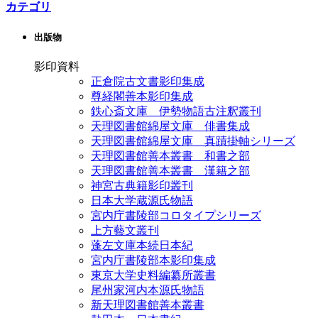
カテゴリ
出版物
影印資料
正倉院古文書影印集成
尊経閣善本影印集成
鉄心斎文庫 伊勢物語古注釈叢刊
天理図書館綿屋文庫 俳書集成
天理図書館綿屋文庫 真蹟掛軸シリーズ
天理図書館善本叢書 和書之部
天理図書館善本叢書 漢籍之部
神宮古典籍影印叢刊
日本大学蔵源氏物語
宮内庁書陵部コロタイプシリーズ
上方藝文叢刊
蓬左文庫本続日本紀
宮内庁書陵部本影印集成
東京大学史料編纂所叢書
尾州家河内本源氏物語
新天理図書館善本叢書