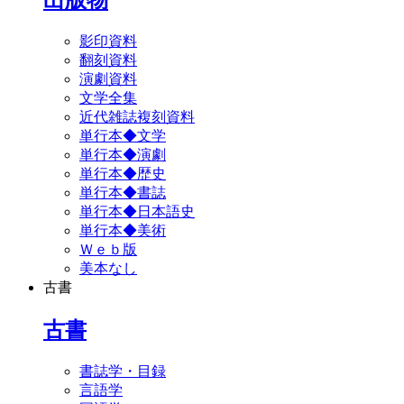
影印資料
翻刻資料
演劇資料
文学全集
近代雑誌複刻資料
単行本◆文学
単行本◆演劇
単行本◆歴史
単行本◆書誌
単行本◆日本語史
単行本◆美術
Ｗｅｂ版
美本なし
古書
古書
書誌学・目録
言語学