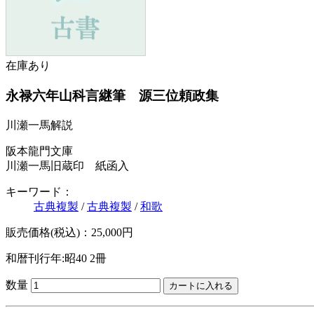
在庫あり
永禄六年山科言継筆 源三位頼政集
川瀬一馬解説
阪本龍門文庫
川瀬一馬旧蔵印 紙函入
キーワード：
古典複製
/
古典複製
/
和歌
販売価格(税込)：25,000円
和暦刊行年:昭40
2冊
数量