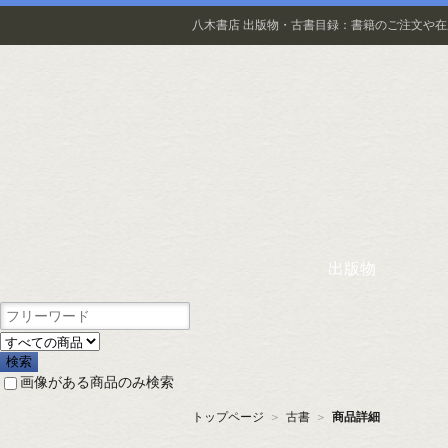
八木書店 出版物・古書目録：書籍のご注文や
出版物
画像がある商品のみ検索
トップページ
＞
古書
＞
商品詳細