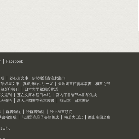
r
Facebook
集成
鉄心斎文庫 伊勢物語古注釈叢刊
書館綿屋文庫 真蹟掛軸シリーズ
天理図書館善本叢書 和書之部
典籍影印叢刊
日本大学蔵源氏物語
藝文叢刊
蓬左文庫本続日本紀
宮内庁書陵部本影印集成
源氏物語
新天理図書館善本叢書
熱田本 日本書紀
編
群書類従
続群書類従
続々群書類従
琴書翰集成
与謝野寛晶子書簡集成
梅若実日記
西山宗因全集
郎日記