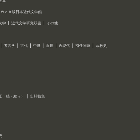
全集
Ｗｅｂ版日本近代文学館
文学
近代文学研究双書
その他
考古学
古代
中世
近世
近現代
補任関連
宗教史
正・続・続々）
史料纂集
史