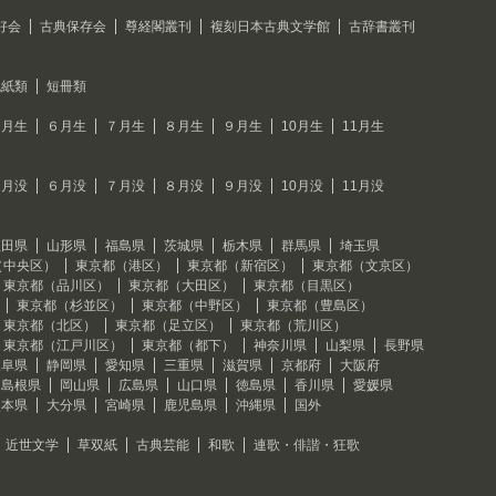
好会
古典保存会
尊経閣叢刊
複刻日本古典文学館
古辞書叢刊
色紙類
短冊類
５月生
６月生
７月生
８月生
９月生
10月生
11月生
５月没
６月没
７月没
８月没
９月没
10月没
11月没
秋田県
山形県
福島県
茨城県
栃木県
群馬県
埼玉県
（中央区）
東京都（港区）
東京都（新宿区）
東京都（文京区）
東京都（品川区）
東京都（大田区）
東京都（目黒区）
東京都（杉並区）
東京都（中野区）
東京都（豊島区）
東京都（北区）
東京都（足立区）
東京都（荒川区）
東京都（江戸川区）
東京都（都下）
神奈川県
山梨県
長野県
岐阜県
静岡県
愛知県
三重県
滋賀県
京都府
大阪府
島根県
岡山県
広島県
山口県
徳島県
香川県
愛媛県
熊本県
大分県
宮崎県
鹿児島県
沖縄県
国外
近世文学
草双紙
古典芸能
和歌
連歌・俳諧・狂歌