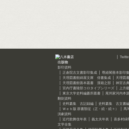
Twitte
出版物
影印資料
正倉院古文書影印集成
尊経閣善本影印
天理図書館綿屋文庫 俳書集成
天理図
天理図書館善本叢書 漢籍之部
神宮古
宮内庁書陵部コロタイプシリーズ
上方
東京大学史料編纂所叢書
尾州家河内本
翻刻資料
史料纂集 古記録編
史料纂集 古文書
Ｗｅｂ版 群書類従（正・続・続々）
馬
演劇資料
近代歌舞伎年表
義太夫年表
喜多村緑
文学全集