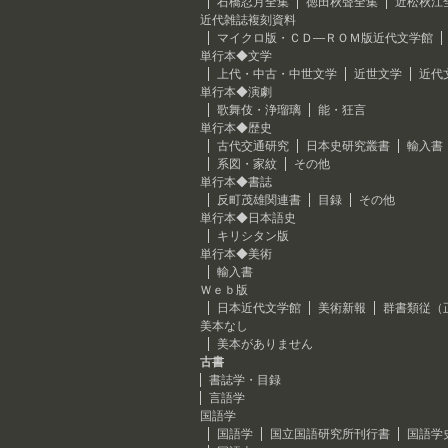
石橋忍月全集
徳田秋聲全集
近松秋江
近代雑誌複刻資料
マイクロ版・ＣＤ―ＲＯＭ版近代文学館
単行本◆文学
上代・中古・中世文学
近世文学
近代
単行本◆演劇
歌舞伎・浄瑠璃
能・狂言
単行本◆歴史
古代交通研究
日本史研究叢書
輸入書
系図・家紋
その他
単行本◆書誌
反町茂雄関連書
目録
その他
単行本◆日本語史
キリシタン版
単行本◆美術
輸入書
Ｗｅｂ版
日本近代文学館
美術新報
群書類従（
美本なし
美本がありません
古書
書誌学・目録
言語学
国語学
国語学
国立国語研究所刊行書
国語学