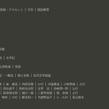
音韻・アクセント
方言
国語教育
語集
語
太平記
上田秋成
俳諧
誌・一般誌
個人全集
近代文学総論
木
泉 鏡花
内田百閒
か行
川端康成
小林秀雄
さ行
高浜虚子
高村光太郎
太宰 治
谷崎潤一郎
な行
萩原朔太郎
樋口一葉
二葉亭四迷
堀 辰雄
ま行
 鴎外
や行
横光利一
与謝野晶子
ら・わ行
若山牧水