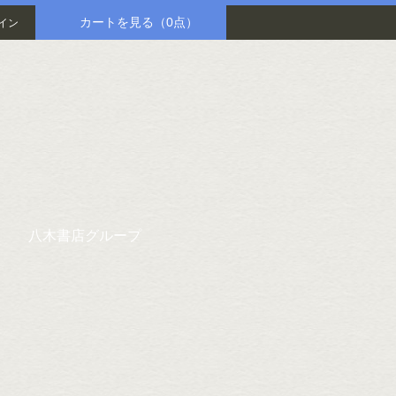
カートを見る
（0点）
イン
八木書店グループ