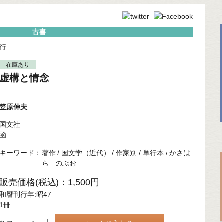
古書
行
在庫あり
虚構と情念
笠原伸夫
国文社
函
キーワード：
著作
/
国文学（近代）
/
作家別
/
単行本
/
かさは
ら のぶお
販売価格(税込)：1,500円
和暦刊行年:昭47
1冊