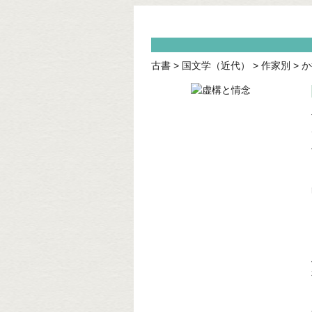
古書
>
国文学（近代）
>
作家別
>
か