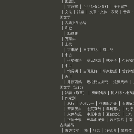
国語史
古辞書
キリシタン資料
洋学資料
文法
語彙
文章・文体・表現
音声・
国文学
古典文学総論
和歌
勅撰集
万葉集
上代
古事記
日本書紀
風土記
中古
伊勢物語
源氏物語
枕草子
今昔物
中世
鴨長明
吉田兼好
平家物語
曽我物
近世
井原西鶴
近松門左衛門
滝沢馬琴
国文学（近代）
雑誌（原書）
複刻雑誌
同人誌・地方
作家別
あ行
会津八一
芥川龍之介
石川啄
斎藤茂吉
志賀直哉
島崎藤村
た行
永井荷風
中原中也
夏目漱石
は行
正岡子規
三島由紀夫
宮沢賢治
森
古典芸能
古典芸能
能
狂言
浄瑠璃
歌舞伎