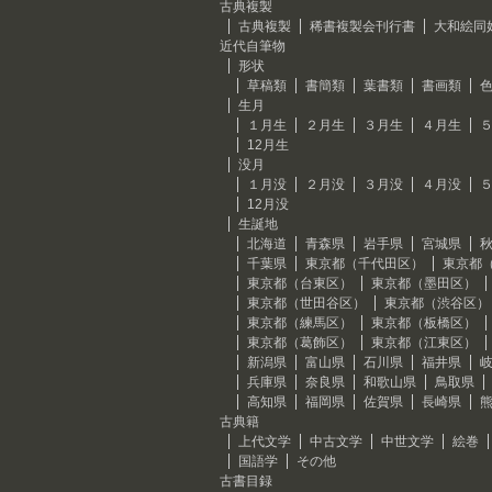
古典複製
古典複製
稀書複製会刊行書
大和絵同
近代自筆物
形状
草稿類
書簡類
葉書類
書画類
生月
１月生
２月生
３月生
４月生
12月生
没月
１月没
２月没
３月没
４月没
12月没
生誕地
北海道
青森県
岩手県
宮城県
千葉県
東京都（千代田区）
東京都
東京都（台東区）
東京都（墨田区）
東京都（世田谷区）
東京都（渋谷区）
東京都（練馬区）
東京都（板橋区）
東京都（葛飾区）
東京都（江東区）
新潟県
富山県
石川県
福井県
兵庫県
奈良県
和歌山県
鳥取県
高知県
福岡県
佐賀県
長崎県
古典籍
上代文学
中古文学
中世文学
絵巻
国語学
その他
古書目録