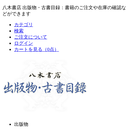
八木書店 出版物・古書目録：書籍のご注文や在庫の確認な
どができます
カテゴリ
検索
ご注文について
ログイン
カートを見る
（0点）
出版物