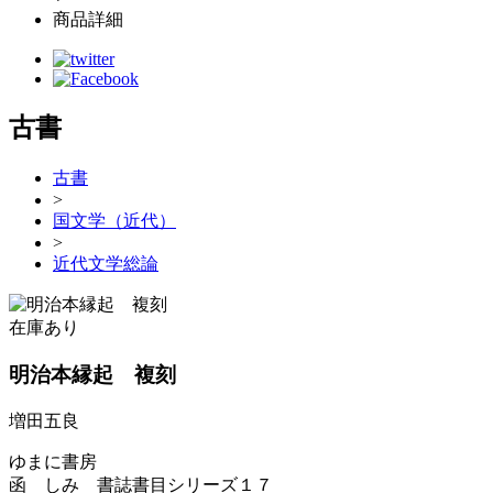
商品詳細
古書
古書
>
国文学（近代）
>
近代文学総論
在庫あり
明治本縁起 複刻
増田五良
ゆまに書房
函 しみ 書誌書目シリーズ１７