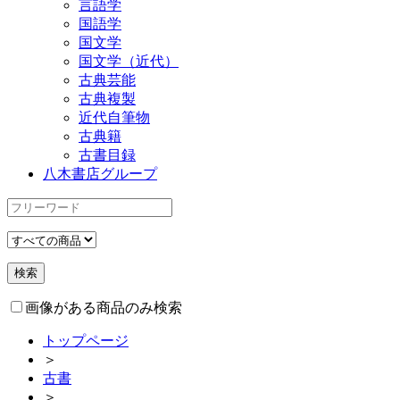
言語学
国語学
国文学
国文学（近代）
古典芸能
古典複製
近代自筆物
古典籍
古書目録
八木書店グループ
画像がある商品のみ検索
トップページ
＞
古書
＞