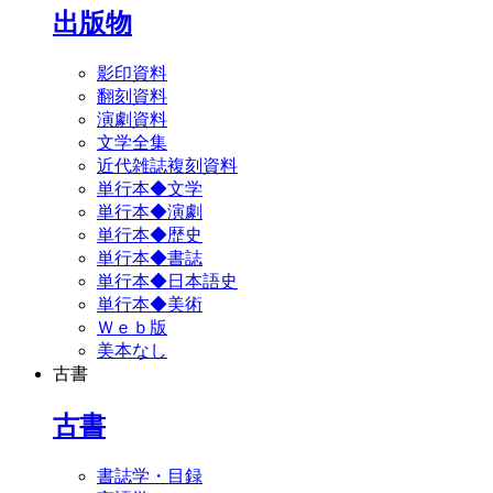
出版物
影印資料
翻刻資料
演劇資料
文学全集
近代雑誌複刻資料
単行本◆文学
単行本◆演劇
単行本◆歴史
単行本◆書誌
単行本◆日本語史
単行本◆美術
Ｗｅｂ版
美本なし
古書
古書
書誌学・目録