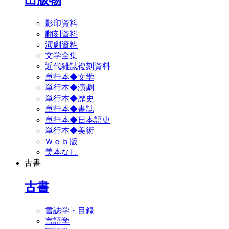
影印資料
翻刻資料
演劇資料
文学全集
近代雑誌複刻資料
単行本◆文学
単行本◆演劇
単行本◆歴史
単行本◆書誌
単行本◆日本語史
単行本◆美術
Ｗｅｂ版
美本なし
古書
古書
書誌学・目録
言語学