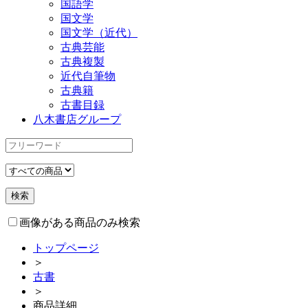
国語学
国文学
国文学（近代）
古典芸能
古典複製
近代自筆物
古典籍
古書目録
八木書店グループ
画像がある商品のみ検索
トップページ
＞
古書
＞
商品詳細