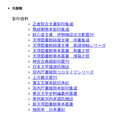
出版物
影印資料
正倉院古文書影印集成
尊経閣善本影印集成
鉄心斎文庫 伊勢物語古注釈叢刊
天理図書館綿屋文庫 俳書集成
天理図書館綿屋文庫 真蹟掛軸シリーズ
天理図書館善本叢書 和書之部
天理図書館善本叢書 漢籍之部
神宮古典籍影印叢刊
日本大学蔵源氏物語
宮内庁書陵部コロタイプシリーズ
上方藝文叢刊
蓬左文庫本続日本紀
宮内庁書陵部本影印集成
東京大学史料編纂所叢書
尾州家河内本源氏物語
新天理図書館善本叢書
熱田本 日本書紀