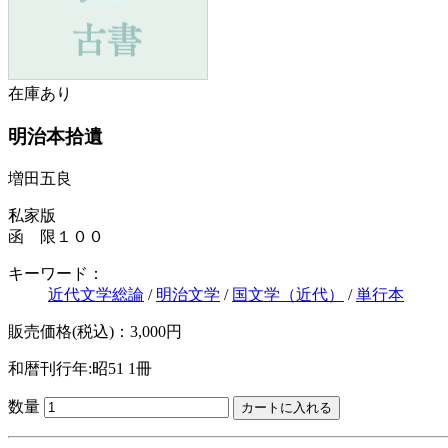
在庫あり
明治本拾遺
増田五良
私家版
函 限１００
キーワード：
近代文学総論
/
明治文学
/
国文学（近代）
/
単行本
販売価格(税込)：3,000円
和暦刊行年:昭51
1冊
数量