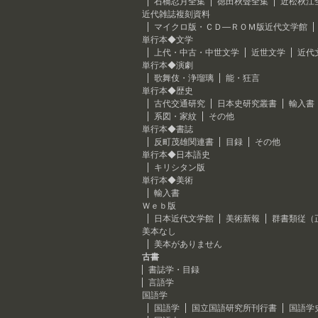
石橋忍月全集
徳田秋聲全集
近松秋江
近代雑誌複刻資料
マイクロ版・ＣＤ―ＲＯＭ版近代文学館
単行本◆文学
上代・中古・中世文学
近世文学
近代
単行本◆演劇
歌舞伎・浄瑠璃
能・狂言
単行本◆歴史
古代交通研究
日本史研究叢書
輸入書
系図・家紋
その他
単行本◆書誌
反町茂雄関連書
目録
その他
単行本◆日本語史
キリシタン版
単行本◆美術
輸入書
Ｗｅｂ版
日本近代文学館
美術新報
群書類従（
美本なし
美本がありません
古書
書誌学・目録
言語学
国語学
国語学
国立国語研究所刊行書
国語学