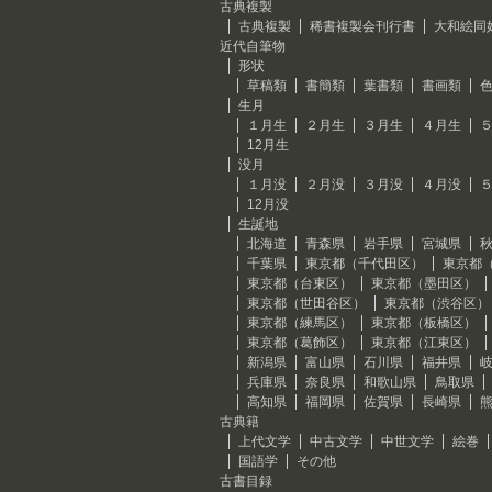
古典複製
古典複製
稀書複製会刊行書
大和絵同
近代自筆物
形状
草稿類
書簡類
葉書類
書画類
生月
１月生
２月生
３月生
４月生
12月生
没月
１月没
２月没
３月没
４月没
12月没
生誕地
北海道
青森県
岩手県
宮城県
千葉県
東京都（千代田区）
東京都
東京都（台東区）
東京都（墨田区）
東京都（世田谷区）
東京都（渋谷区）
東京都（練馬区）
東京都（板橋区）
東京都（葛飾区）
東京都（江東区）
新潟県
富山県
石川県
福井県
兵庫県
奈良県
和歌山県
鳥取県
高知県
福岡県
佐賀県
長崎県
古典籍
上代文学
中古文学
中世文学
絵巻
国語学
その他
古書目録