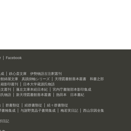
r
Facebook
集成
鉄心斎文庫 伊勢物語古注釈叢刊
書館綿屋文庫 真蹟掛軸シリーズ
天理図書館善本叢書 和書之部
典籍影印叢刊
日本大学蔵源氏物語
藝文叢刊
蓬左文庫本続日本紀
宮内庁書陵部本影印集成
源氏物語
新天理図書館善本叢書
熱田本 日本書紀
編
群書類従
続群書類従
続々群書類従
琴書翰集成
与謝野寛晶子書簡集成
梅若実日記
西山宗因全集
郎日記