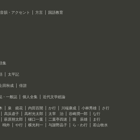
音韻・アクセント
方言
国語教育
語集
語
太平記
上田秋成
俳諧
誌・一般誌
個人全集
近代文学総論
木
泉 鏡花
内田百閒
か行
川端康成
小林秀雄
さ行
高浜虚子
高村光太郎
太宰 治
谷崎潤一郎
な行
萩原朔太郎
樋口一葉
二葉亭四迷
堀 辰雄
ま行
 鴎外
や行
横光利一
与謝野晶子
ら・わ行
若山牧水