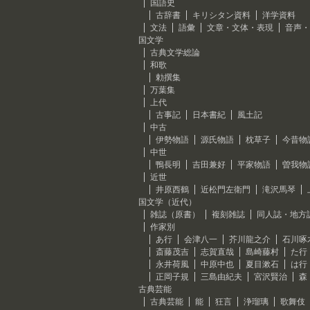
国語史
古辞書
キリシタン資料
洋学資料
文法
語彙
文章・文体・表現
音声・
国文学
古典文学総論
和歌
勅撰集
万葉集
上代
古事記
日本書紀
風土記
中古
伊勢物語
源氏物語
枕草子
今昔物
中世
鴨長明
吉田兼好
平家物語
曽我物
近世
井原西鶴
近松門左衛門
滝沢馬琴
国文学（近代）
雑誌（原書）
複刻雑誌
同人誌・地方
作家別
あ行
会津八一
芥川龍之介
石川啄
斎藤茂吉
志賀直哉
島崎藤村
た行
永井荷風
中原中也
夏目漱石
は行
正岡子規
三島由紀夫
宮沢賢治
森
古典芸能
古典芸能
能
狂言
浄瑠璃
歌舞伎