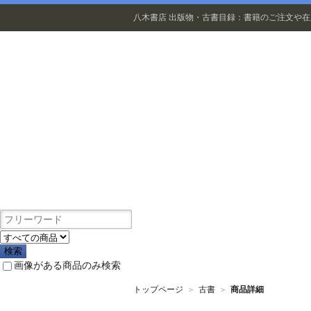
八木書店 出版物・古書目録：書籍のご注文や
出版物
画像がある商品のみ検索
トップページ
＞
古書
＞
商品詳細