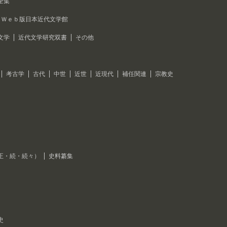
全集
Ｗｅｂ版日本近代文学館
文学
近代文学研究双書
その他
考古学
古代
中世
近世
近現代
補任関連
宗教史
正・続・続々）
史料纂集
史