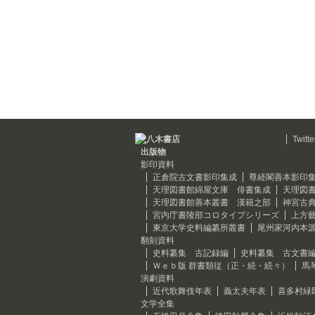
Twitte
出版物
影印資料
正倉院古文書影印集成
尊経閣善本影印
天理図書館綿屋文庫 俳書集成
天理図
天理図書館善本叢書 漢籍之部
神宮古
宮内庁書陵部コロタイプシリーズ
上方
東京大学史料編纂所叢書
尾州家河内本
翻刻資料
史料纂集 古記録編
史料纂集 古文書
Ｗｅｂ版 群書類従（正・続・続々）
馬
演劇資料
近代歌舞伎年表
義太夫年表
喜多村緑
文学全集