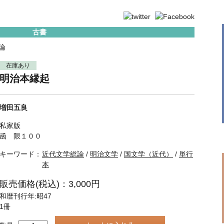
古書
論
在庫あり
明治本縁起
増田五良
私家版
函 限１００
キーワード：
近代文学総論
/
明治文学
/
国文学（近代）
/
単行
本
販売価格(税込)：3,000円
和暦刊行年:昭47
1冊