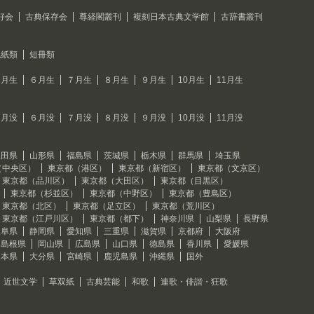
好会
古典保存会
尊経閣叢刊
複刻日本古典文学館
古辞書叢刊
色紙類
短冊類
５月生
６月生
７月生
８月生
９月生
10月生
11月生
５月没
６月没
７月没
８月没
９月没
10月没
11月没
秋田県
山形県
福島県
茨城県
栃木県
群馬県
埼玉県
（中央区）
東京都（港区）
東京都（新宿区）
東京都（文京区）
東京都（品川区）
東京都（大田区）
東京都（目黒区）
東京都（杉並区）
東京都（中野区）
東京都（豊島区）
東京都（北区）
東京都（足立区）
東京都（荒川区）
東京都（江戸川区）
東京都（都下）
神奈川県
山梨県
長野県
岐阜県
静岡県
愛知県
三重県
滋賀県
京都府
大阪府
島根県
岡山県
広島県
山口県
徳島県
香川県
愛媛県
熊本県
大分県
宮崎県
鹿児島県
沖縄県
国外
近世文学
草双紙
古典芸能
和歌
連歌・俳諧・狂歌