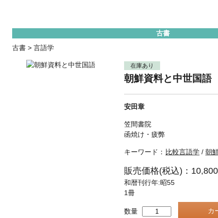
古書
古書
>
言語学
在庫あり
朝鮮資料と中世国語
安田章
笠間書院
函焼け・疲弊
キーワード：
比較言語学
/
朝
販売価格(税込)：10,80
和暦刊行年:昭55
1冊
数量