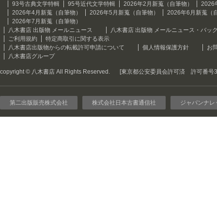
93号古典文学特輯
95号近代文学特輯
2026年2月新蒐（自筆物）
202
2026年4月新蒐（自筆物）
2026年5月新蒐（自筆物）
2026年6月新蒐（
2026年7月新蒐（自筆物）
八木書店 出版物 メールニュース
八木書店 出版物 メールニュース・バッ
ご利用規約
特定商取引に関する表示
八木書店出版物からの転載許可申請について
個人情報保護方針
お
八木書店グループ
copyright © 八木書店 All Rights Reserved.
[東京都公安委員会許可済 許可番号301
第二出版販売株式会社
株式会社日本古書通信社
ジャパンナレ