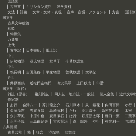
国語史
古辞書
キリシタン資料
洋学資料
文法
語彙
文章・文体・表現
音声・音韻・アクセント
方言
国語教
国文学
古典文学総論
和歌
勅撰集
万葉集
上代
古事記
日本書紀
風土記
中古
伊勢物語
源氏物語
枕草子
今昔物語集
中世
鴨長明
吉田兼好
平家物語
曽我物語
太平記
近世
井原西鶴
近松門左衛門
滝沢馬琴
上田秋成
俳諧
国文学（近代）
雑誌（原書）
複刻雑誌
同人誌・地方誌・一般誌
個人全集
近代文学
作家別
あ行
会津八一
芥川龍之介
石川啄木
泉 鏡花
内田百閒
か行
斎藤茂吉
志賀直哉
島崎藤村
た行
高浜虚子
高村光太郎
太宰 
永井荷風
中原中也
夏目漱石
は行
萩原朔太郎
樋口一葉
二葉亭
正岡子規
三島由紀夫
宮沢賢治
森 鴎外
や行
横光利一
与謝野
古典芸能
古典芸能
能
狂言
浄瑠璃
歌舞伎