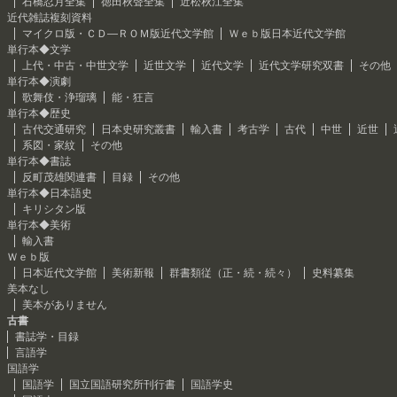
石橋忍月全集
徳田秋聲全集
近松秋江全集
近代雑誌複刻資料
マイクロ版・ＣＤ―ＲＯＭ版近代文学館
Ｗｅｂ版日本近代文学館
単行本◆文学
上代・中古・中世文学
近世文学
近代文学
近代文学研究双書
その他
単行本◆演劇
歌舞伎・浄瑠璃
能・狂言
単行本◆歴史
古代交通研究
日本史研究叢書
輸入書
考古学
古代
中世
近世
系図・家紋
その他
単行本◆書誌
反町茂雄関連書
目録
その他
単行本◆日本語史
キリシタン版
単行本◆美術
輸入書
Ｗｅｂ版
日本近代文学館
美術新報
群書類従（正・続・続々）
史料纂集
美本なし
美本がありません
古書
書誌学・目録
言語学
国語学
国語学
国立国語研究所刊行書
国語学史