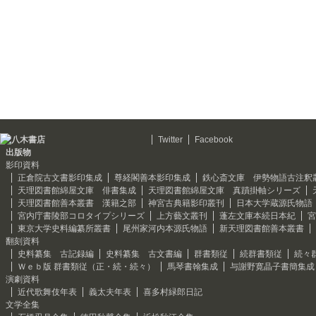
Twitter
Facebook
出版物
影印資料
正倉院古文書影印集成
尊経閣善本影印集成
鉄心斎文庫 伊勢物語古注釈
天理図書館綿屋文庫 俳書集成
天理図書館綿屋文庫 真蹟掛軸シリーズ
天理図書館善本叢書 漢籍之部
神宮古典籍影印叢刊
日本大学蔵源氏物語
宮内庁書陵部コロタイプシリーズ
上方藝文叢刊
蓬左文庫本続日本紀
宮
東京大学史料編纂所叢書
尾州家河内本源氏物語
新天理図書館善本叢書
翻刻資料
史料纂集 古記録編
史料纂集 古文書編
群書類従
続群書類従
続々
Ｗｅｂ版 群書類従（正・続・続々）
馬琴書翰集成
与謝野寛晶子書簡集成
演劇資料
近代歌舞伎年表
義太夫年表
喜多村緑郎日記
文学全集