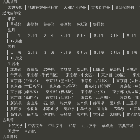
古典複製
古典複製
稀書複製会刊行書
大和絵同好会
古典保存会
尊経閣叢刊
近代自筆物
形状
草稿類
書簡類
葉書類
書画類
色紙類
短冊類
生月
１月生
２月生
３月生
４月生
５月生
６月生
７月生
８月生
12月生
没月
１月没
２月没
３月没
４月没
５月没
６月没
７月没
８月没
12月没
生誕地
北海道
青森県
岩手県
宮城県
秋田県
山形県
福島県
茨城県
千葉県
東京都（千代田区）
東京都（中央区）
東京都（港区）
東
東京都（台東区）
東京都（墨田区）
東京都（品川区）
東京都（大田
東京都（世田谷区）
東京都（渋谷区）
東京都（杉並区）
東京都（中
東京都（練馬区）
東京都（板橋区）
東京都（北区）
東京都（足立区
東京都（葛飾区）
東京都（江東区）
東京都（江戸川区）
東京都（都
新潟県
富山県
石川県
福井県
岐阜県
静岡県
愛知県
三重県
兵庫県
奈良県
和歌山県
鳥取県
島根県
岡山県
広島県
山口
高知県
福岡県
佐賀県
長崎県
熊本県
大分県
宮崎県
鹿児島
古典籍
上代文学
中古文学
中世文学
絵巻
近世文学
草双紙
古典芸能
国語学
その他
古書目録