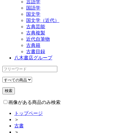
言語学
国語学
国文学
国文学（近代）
古典芸能
古典複製
近代自筆物
古典籍
古書目録
八木書店グループ
画像がある商品のみ検索
トップページ
＞
古書
＞