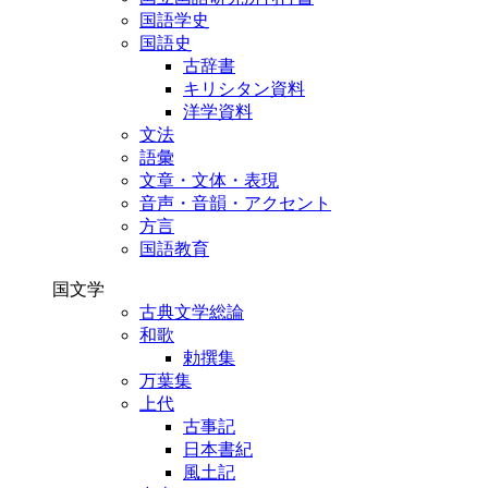
国語学史
国語史
古辞書
キリシタン資料
洋学資料
文法
語彙
文章・文体・表現
音声・音韻・アクセント
方言
国語教育
国文学
古典文学総論
和歌
勅撰集
万葉集
上代
古事記
日本書紀
風土記