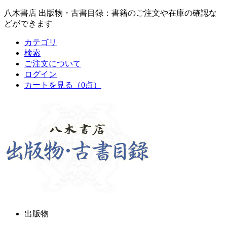
八木書店 出版物・古書目録：書籍のご注文や在庫の確認な
どができます
カテゴリ
検索
ご注文について
ログイン
カートを見る
（0点）
出版物