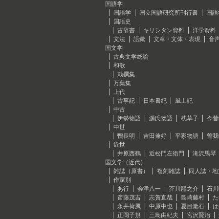
国語学
国語学
国立国語研究所刊行書
国語
国語史
古辞書
キリシタン資料
洋学資料
文法
語彙
文章・文体・表現
音
国文学
古典文学総論
和歌
勅撰集
万葉集
上代
古事記
日本書紀
風土記
中古
伊勢物語
源氏物語
枕草子
今昔
中世
鴨長明
吉田兼好
平家物語
曽我
近世
井原西鶴
近松門左衛門
滝沢馬琴
国文学（近代）
雑誌（原書）
複刻雑誌
同人誌・地
作家別
あ行
会津八一
芥川龍之介
石川
斎藤茂吉
志賀直哉
島崎藤村
た
永井荷風
中原中也
夏目漱石
は
正岡子規
三島由紀夫
宮沢賢治