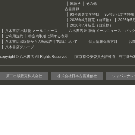
国語学
その他
古書目録
93号古典文学特輯
95号近代文学特輯
2026年4月新蒐（自筆物）
2026年
2026年7月新蒐（自筆物）
八木書店 出版物 メールニュース
八木書店 出版物 メールニュース・バッ
ご利用規約
特定商取引に関する表示
八木書店出版物からの転載許可申請について
個人情報保護方針
お
八木書店グループ
copyright © 八木書店 All Rights Reserved.
[東京都公安委員会許可済 許可番号301
第二出版販売株式会社
株式会社日本古書通信社
ジャパンナレ