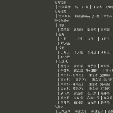
古典芸能
古典芸能
能
狂言
浄瑠璃
歌舞
古典複製
古典複製
稀書複製会刊行書
大和絵
近代自筆物
形状
草稿類
書簡類
葉書類
書画類
生月
１月生
２月生
３月生
４月生
12月生
没月
１月没
２月没
３月没
４月没
12月没
生誕地
北海道
青森県
岩手県
宮城県
千葉県
東京都（千代田区）
東京
東京都（台東区）
東京都（墨田区
東京都（世田谷区）
東京都（渋谷
東京都（練馬区）
東京都（板橋区
東京都（葛飾区）
東京都（江東区
新潟県
富山県
石川県
福井県
兵庫県
奈良県
和歌山県
鳥取県
高知県
福岡県
佐賀県
長崎県
古典籍
上代文学
中古文学
中世文学
絵