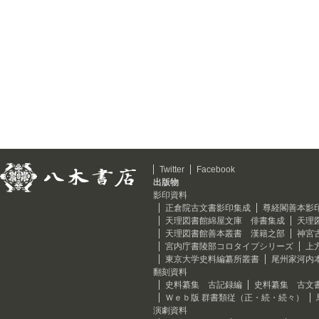
Twitter
Facebook
出版物
影印資料
正倉院古文書影印集成
尊経閣善本影
天理図書館綿屋文庫 俳書集成
天理
天理図書館善本叢書 漢籍之部
神宮
宮内庁書陵部コロタイプシリーズ
上
東京大学史料編纂所叢書
尾州家河内
翻刻資料
史料纂集 古記録編
史料纂集 古文
Ｗｅｂ版 群書類従（正・続・続々）
演劇資料