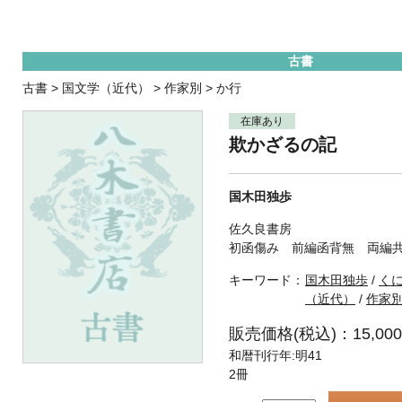
古書
古書
>
国文学（近代）
>
作家別
>
か行
在庫あり
欺かざるの記
国木田独歩
佐久良書房
初函傷み 前編函背無 両編
キーワード：
国木田独歩
/
く
（近代）
/
作家
販売価格(税込)：15,00
和暦刊行年:明41
2冊