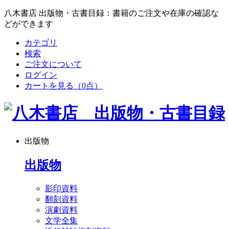
八木書店 出版物・古書目録：書籍のご注文や在庫の確認な
どができます
カテゴリ
検索
ご注文について
ログイン
カートを見る
（0点）
出版物
出版物
影印資料
翻刻資料
演劇資料
文学全集