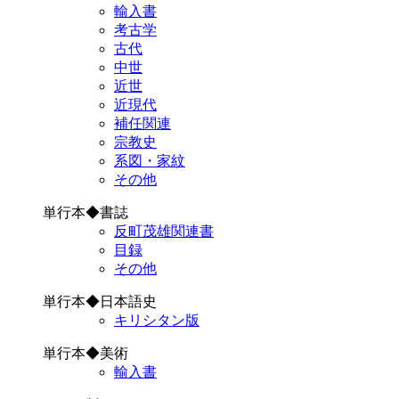
輸入書
考古学
古代
中世
近世
近現代
補任関連
宗教史
系図・家紋
その他
単行本◆書誌
反町茂雄関連書
目録
その他
単行本◆日本語史
キリシタン版
単行本◆美術
輸入書