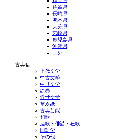
福岡県
佐賀県
長崎県
熊本県
大分県
宮崎県
鹿児島県
沖縄県
国外
古典籍
上代文学
中古文学
中世文学
絵巻
近世文学
草双紙
古典芸能
和歌
連歌・俳諧・狂歌
国語学
その他