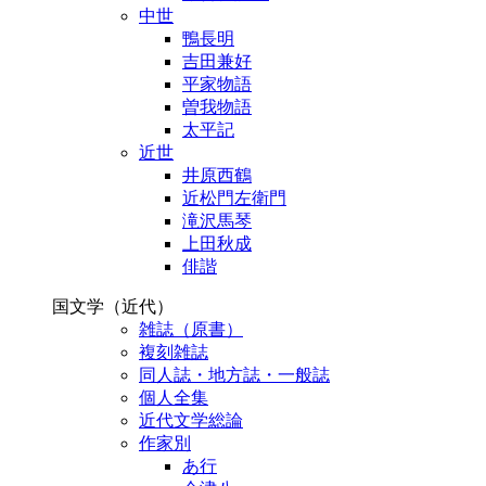
中世
鴨長明
吉田兼好
平家物語
曽我物語
太平記
近世
井原西鶴
近松門左衛門
滝沢馬琴
上田秋成
俳諧
国文学（近代）
雑誌（原書）
複刻雑誌
同人誌・地方誌・一般誌
個人全集
近代文学総論
作家別
あ行