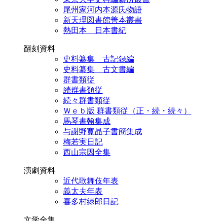
尾州家河内本源氏物語
新天理図書館善本叢書
熱田本 日本書紀
翻刻資料
史料纂集 古記録編
史料纂集 古文書編
群書類従
続群書類従
続々群書類従
Ｗｅｂ版 群書類従（正・続・続々）
馬琴書翰集成
与謝野寛晶子書簡集成
梅若実日記
西山宗因全集
演劇資料
近代歌舞伎年表
義太夫年表
喜多村緑郎日記
文学全集