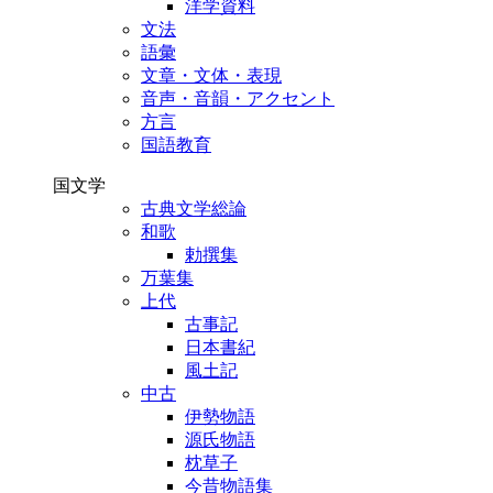
洋学資料
文法
語彙
文章・文体・表現
音声・音韻・アクセント
方言
国語教育
国文学
古典文学総論
和歌
勅撰集
万葉集
上代
古事記
日本書紀
風土記
中古
伊勢物語
源氏物語
枕草子
今昔物語集