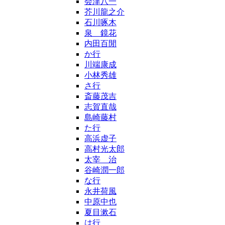
会津八一
芥川龍之介
石川啄木
泉 鏡花
内田百閒
か行
川端康成
小林秀雄
さ行
斎藤茂吉
志賀直哉
島崎藤村
た行
高浜虚子
高村光太郎
太宰 治
谷崎潤一郎
な行
永井荷風
中原中也
夏目漱石
は行