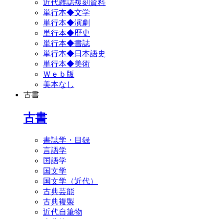
近代雑誌複刻資料
単行本◆文学
単行本◆演劇
単行本◆歴史
単行本◆書誌
単行本◆日本語史
単行本◆美術
Ｗｅｂ版
美本なし
古書
古書
書誌学・目録
言語学
国語学
国文学
国文学（近代）
古典芸能
古典複製
近代自筆物