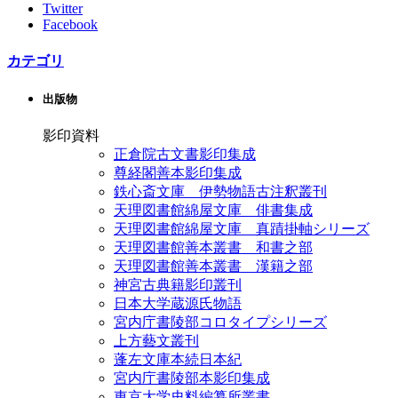
Twitter
Facebook
カテゴリ
出版物
影印資料
正倉院古文書影印集成
尊経閣善本影印集成
鉄心斎文庫 伊勢物語古注釈叢刊
天理図書館綿屋文庫 俳書集成
天理図書館綿屋文庫 真蹟掛軸シリーズ
天理図書館善本叢書 和書之部
天理図書館善本叢書 漢籍之部
神宮古典籍影印叢刊
日本大学蔵源氏物語
宮内庁書陵部コロタイプシリーズ
上方藝文叢刊
蓬左文庫本続日本紀
宮内庁書陵部本影印集成
東京大学史料編纂所叢書