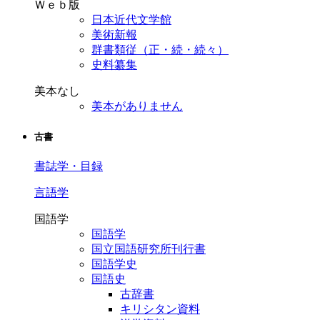
Ｗｅｂ版
日本近代文学館
美術新報
群書類従（正・続・続々）
史料纂集
美本なし
美本がありません
古書
書誌学・目録
言語学
国語学
国語学
国立国語研究所刊行書
国語学史
国語史
古辞書
キリシタン資料