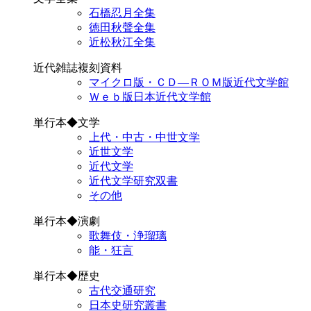
石橋忍月全集
徳田秋聲全集
近松秋江全集
近代雑誌複刻資料
マイクロ版・ＣＤ―ＲＯＭ版近代文学館
Ｗｅｂ版日本近代文学館
単行本◆文学
上代・中古・中世文学
近世文学
近代文学
近代文学研究双書
その他
単行本◆演劇
歌舞伎・浄瑠璃
能・狂言
単行本◆歴史
古代交通研究
日本史研究叢書