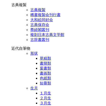
古典複製
古典複製
稀書複製会刊行書
大和絵同好会
古典保存会
尊経閣叢刊
複刻日本古典文学館
古辞書叢刊
近代自筆物
形状
草稿類
書簡類
葉書類
書画類
色紙類
短冊類
生月
１月生
２月生
３月生