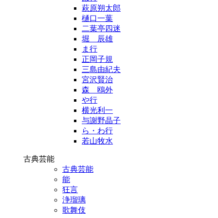
萩原朔太郎
樋口一葉
二葉亭四迷
堀 辰雄
ま行
正岡子規
三島由紀夫
宮沢賢治
森 鴎外
や行
横光利一
与謝野晶子
ら・わ行
若山牧水
古典芸能
古典芸能
能
狂言
浄瑠璃
歌舞伎