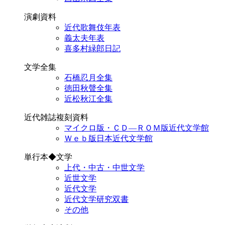
演劇資料
近代歌舞伎年表
義太夫年表
喜多村緑郎日記
文学全集
石橋忍月全集
徳田秋聲全集
近松秋江全集
近代雑誌複刻資料
マイクロ版・ＣＤ―ＲＯＭ版近代文学館
Ｗｅｂ版日本近代文学館
単行本◆文学
上代・中古・中世文学
近世文学
近代文学
近代文学研究双書
その他