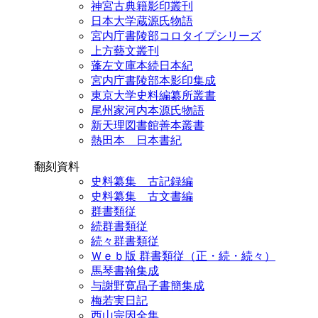
神宮古典籍影印叢刊
日本大学蔵源氏物語
宮内庁書陵部コロタイプシリーズ
上方藝文叢刊
蓬左文庫本続日本紀
宮内庁書陵部本影印集成
東京大学史料編纂所叢書
尾州家河内本源氏物語
新天理図書館善本叢書
熱田本 日本書紀
翻刻資料
史料纂集 古記録編
史料纂集 古文書編
群書類従
続群書類従
続々群書類従
Ｗｅｂ版 群書類従（正・続・続々）
馬琴書翰集成
与謝野寛晶子書簡集成
梅若実日記
西山宗因全集