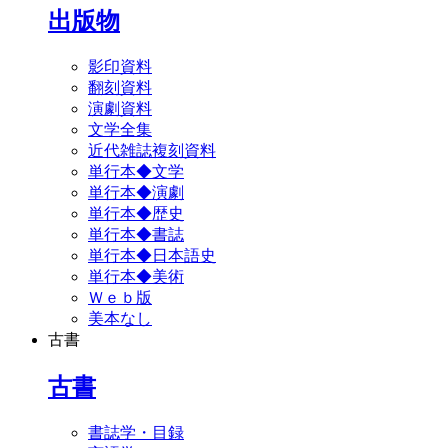
出版物
影印資料
翻刻資料
演劇資料
文学全集
近代雑誌複刻資料
単行本◆文学
単行本◆演劇
単行本◆歴史
単行本◆書誌
単行本◆日本語史
単行本◆美術
Ｗｅｂ版
美本なし
古書
古書
書誌学・目録