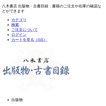
八木書店 出版物・古書目録：書籍のご注文や在庫の確認な
どができます
カテゴリ
検索
ご注文について
ログイン
カートを見る
（0点）
出版物