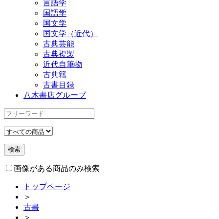
言語学
国語学
国文学
国文学（近代）
古典芸能
古典複製
近代自筆物
古典籍
古書目録
八木書店グループ
画像がある商品のみ検索
トップページ
＞
古書
＞