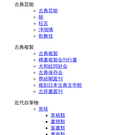
古典芸能
古典芸能
能
狂言
浄瑠璃
歌舞伎
古典複製
古典複製
稀書複製会刊行書
大和絵同好会
古典保存会
尊経閣叢刊
複刻日本古典文学館
古辞書叢刊
近代自筆物
形状
草稿類
書簡類
葉書類
書画類