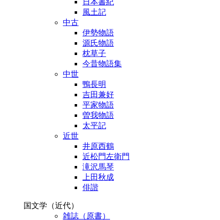
日本書紀
風土記
中古
伊勢物語
源氏物語
枕草子
今昔物語集
中世
鴨長明
吉田兼好
平家物語
曽我物語
太平記
近世
井原西鶴
近松門左衛門
滝沢馬琴
上田秋成
俳諧
国文学（近代）
雑誌（原書）