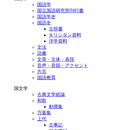
国語学
国立国語研究所刊行書
国語学史
国語史
古辞書
キリシタン資料
洋学資料
文法
語彙
文章・文体・表現
音声・音韻・アクセント
方言
国語教育
国文学
古典文学総論
和歌
勅撰集
万葉集
上代
古事記