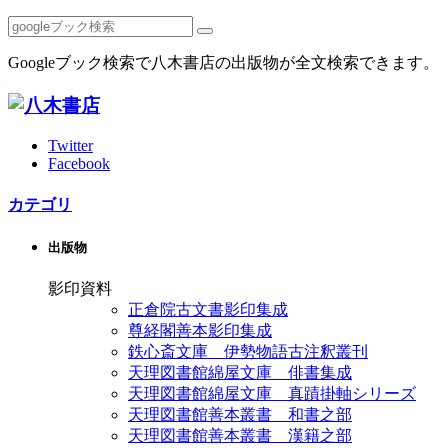
Googleブック検索で八木書店の出版物が全文検索できます。
Twitter
Facebook
カテゴリ
出版物
影印資料
正倉院古文書影印集成
尊経閣善本影印集成
鉄心斎文庫 伊勢物語古注釈叢刊
天理図書館綿屋文庫 俳書集成
天理図書館綿屋文庫 真蹟掛軸シリーズ
天理図書館善本叢書 和書之部
天理図書館善本叢書 漢籍之部