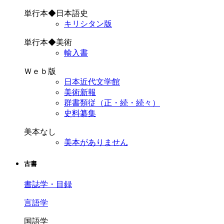
単行本◆日本語史
キリシタン版
単行本◆美術
輸入書
Ｗｅｂ版
日本近代文学館
美術新報
群書類従（正・続・続々）
史料纂集
美本なし
美本がありません
古書
書誌学・目録
言語学
国語学