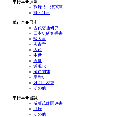
単行本◆演劇
歌舞伎・浄瑠璃
能・狂言
単行本◆歴史
古代交通研究
日本史研究叢書
輸入書
考古学
古代
中世
近世
近現代
補任関連
宗教史
系図・家紋
その他
単行本◆書誌
反町茂雄関連書
目録
その他