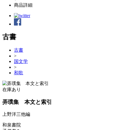
商品詳細
古書
古書
>
国文学
>
和歌
在庫あり
弄璞集 本文と索引
上野洋三他編
和泉書院