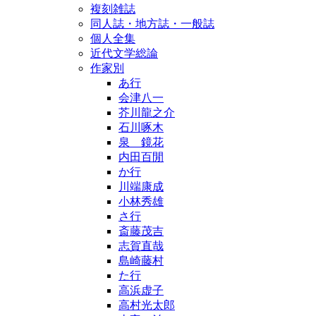
複刻雑誌
同人誌・地方誌・一般誌
個人全集
近代文学総論
作家別
あ行
会津八一
芥川龍之介
石川啄木
泉 鏡花
内田百閒
か行
川端康成
小林秀雄
さ行
斎藤茂吉
志賀直哉
島崎藤村
た行
高浜虚子
高村光太郎