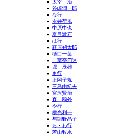
太宰 治
谷崎潤一郎
な行
永井荷風
中原中也
夏目漱石
は行
萩原朔太郎
樋口一葉
二葉亭四迷
堀 辰雄
ま行
正岡子規
三島由紀夫
宮沢賢治
森 鴎外
や行
横光利一
与謝野晶子
ら・わ行
若山牧水