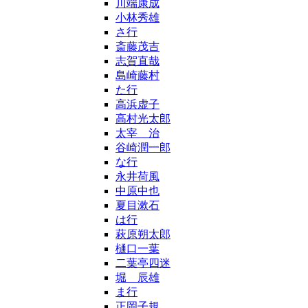
川端康成
小林秀雄
さ行
斎藤茂吉
志賀直哉
島崎藤村
た行
高浜虚子
高村光太郎
太宰 治
谷崎潤一郎
な行
永井荷風
中原中也
夏目漱石
は行
萩原朔太郎
樋口一葉
二葉亭四迷
堀 辰雄
ま行
正岡子規