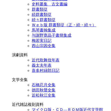
史料纂集 古文書編
群書類従
続群書類従
続々群書類従
Ｗｅｂ版 群書類従（正・続・続々）
馬琴書翰集成
与謝野寛晶子書簡集成
梅若実日記
西山宗因全集
演劇資料
近代歌舞伎年表
義太夫年表
喜多村緑郎日記
文学全集
石橋忍月全集
徳田秋聲全集
近松秋江全集
近代雑誌複刻資料
マイクロ版・ＣＤ―ＲＯＭ版近代文学館