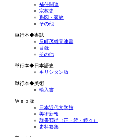
補任関連
宗教史
系図・家紋
その他
単行本◆書誌
反町茂雄関連書
目録
その他
単行本◆日本語史
キリシタン版
単行本◆美術
輸入書
Ｗｅｂ版
日本近代文学館
美術新報
群書類従（正・続・続々）
史料纂集