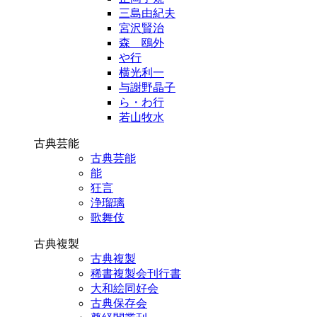
三島由紀夫
宮沢賢治
森 鴎外
や行
横光利一
与謝野晶子
ら・わ行
若山牧水
古典芸能
古典芸能
能
狂言
浄瑠璃
歌舞伎
古典複製
古典複製
稀書複製会刊行書
大和絵同好会
古典保存会