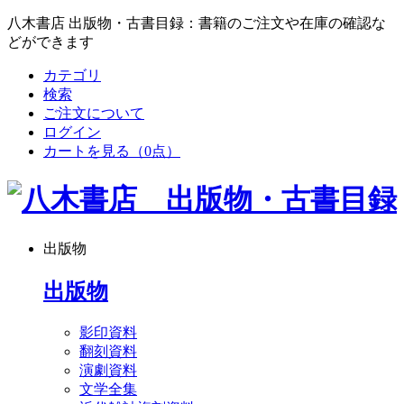
八木書店 出版物・古書目録：書籍のご注文や在庫の確認な
どができます
カテゴリ
検索
ご注文について
ログイン
カートを見る
（0点）
出版物
出版物
影印資料
翻刻資料
演劇資料
文学全集