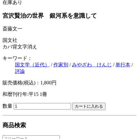
在庫あり
宮沢賢治の世界 銀河系を意識して
斎藤文一
国文社
カバ背文字消え
キーワード：
国文学（近代）
/
作家別
/
みやざわ けんじ
/
単行本
/
評論
販売価格(税込)：1,800円
和暦刊行年:平15
1冊
数量
商品検索