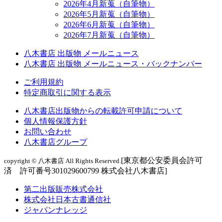
2026年4月新蒐（自筆物）
2026年5月新蒐（自筆物）
2026年6月新蒐（自筆物）
2026年7月新蒐（自筆物）
八木書店 出版物 メールニュース
八木書店 出版物 メールニュース・バックナンバー
ご利用規約
特定商取引に関する表示
八木書店出版物からの転載許可申請について
個人情報保護方針
お問い合わせ
八木書店グループ
[東京都公安委員会許可
copyright © 八木書店 All Rights Reserved.
済 許可番号301029600799 株式会社八木書店]
第二出版販売株式会社
株式会社日本古書通信社
ジャパンナレッジ