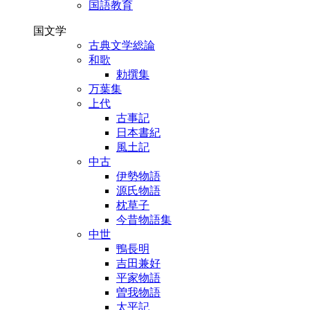
国語教育
国文学
古典文学総論
和歌
勅撰集
万葉集
上代
古事記
日本書紀
風土記
中古
伊勢物語
源氏物語
枕草子
今昔物語集
中世
鴨長明
吉田兼好
平家物語
曽我物語
太平記