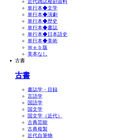
近代雑誌複刻資料
単行本◆文学
単行本◆演劇
単行本◆歴史
単行本◆書誌
単行本◆日本語史
単行本◆美術
Ｗｅｂ版
美本なし
古書
古書
書誌学・目録
言語学
国語学
国文学
国文学（近代）
古典芸能
古典複製
近代自筆物