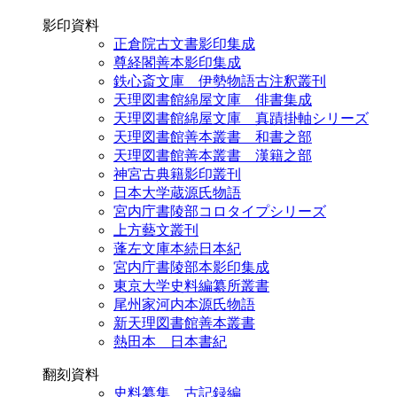
影印資料
正倉院古文書影印集成
尊経閣善本影印集成
鉄心斎文庫 伊勢物語古注釈叢刊
天理図書館綿屋文庫 俳書集成
天理図書館綿屋文庫 真蹟掛軸シリーズ
天理図書館善本叢書 和書之部
天理図書館善本叢書 漢籍之部
神宮古典籍影印叢刊
日本大学蔵源氏物語
宮内庁書陵部コロタイプシリーズ
上方藝文叢刊
蓬左文庫本続日本紀
宮内庁書陵部本影印集成
東京大学史料編纂所叢書
尾州家河内本源氏物語
新天理図書館善本叢書
熱田本 日本書紀
翻刻資料
史料纂集 古記録編