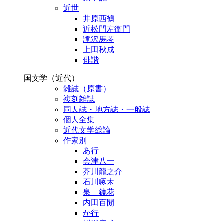
近世
井原西鶴
近松門左衛門
滝沢馬琴
上田秋成
俳諧
国文学（近代）
雑誌（原書）
複刻雑誌
同人誌・地方誌・一般誌
個人全集
近代文学総論
作家別
あ行
会津八一
芥川龍之介
石川啄木
泉 鏡花
内田百閒
か行