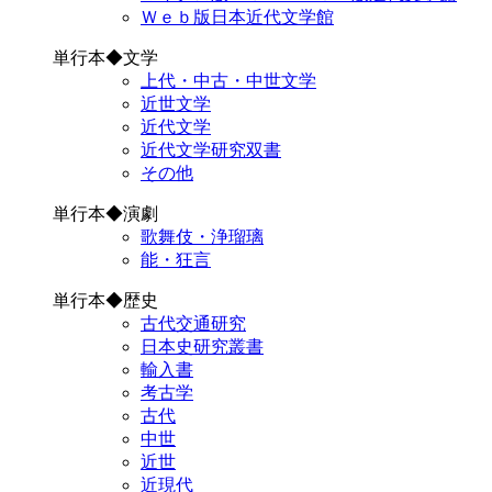
Ｗｅｂ版日本近代文学館
単行本◆文学
上代・中古・中世文学
近世文学
近代文学
近代文学研究双書
その他
単行本◆演劇
歌舞伎・浄瑠璃
能・狂言
単行本◆歴史
古代交通研究
日本史研究叢書
輸入書
考古学
古代
中世
近世
近現代