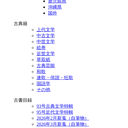
鹿児島県
沖縄県
国外
古典籍
上代文学
中古文学
中世文学
絵巻
近世文学
草双紙
古典芸能
和歌
連歌・俳諧・狂歌
国語学
その他
古書目録
93号古典文学特輯
95号近代文学特輯
2026年2月新蒐（自筆物）
2026年3月新蒐（自筆物）