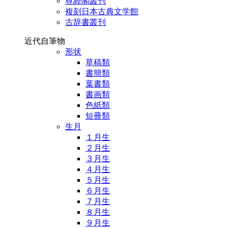
尊経閣叢刊
複刻日本古典文学館
古辞書叢刊
近代自筆物
形状
草稿類
書簡類
葉書類
書画類
色紙類
短冊類
生月
１月生
２月生
３月生
４月生
５月生
６月生
７月生
８月生
９月生