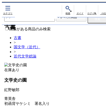
出版物
古書
（0
出版物
古書
影印資料
画像がある商品のみ検索
翻刻資料
古書
>
演劇資料
国文学（近代）
文学全集
>
近代文学総論
近代雑誌複刻資料
単行本◆文学
在庫あり
単行本◆演劇
文学史の園
単行本◆歴史
単行本◆書誌
紅野敏郎
単行本◆日本語史
青英舎
初函背ヤケシミ 署名入り
単行本◆美術