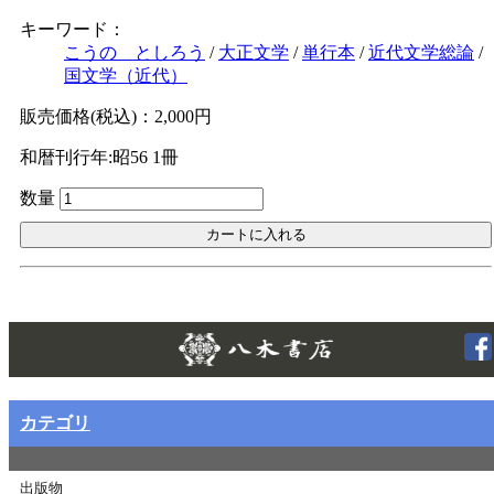
キーワード：
Ｗｅｂ版
こうの としろう
/
大正文学
/
単行本
/
近代文学総論
/
美本なし
国文学（近代）
販売価格(税込)：2,000円
和暦刊行年:昭56
1冊
数量
Twitt
カテゴリ
出版物