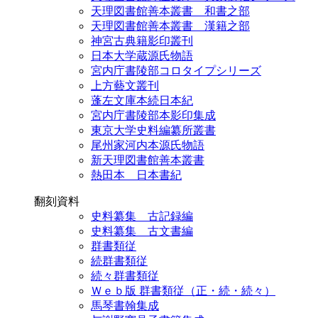
天理図書館善本叢書 和書之部
天理図書館善本叢書 漢籍之部
神宮古典籍影印叢刊
日本大学蔵源氏物語
宮内庁書陵部コロタイプシリーズ
上方藝文叢刊
蓬左文庫本続日本紀
宮内庁書陵部本影印集成
東京大学史料編纂所叢書
尾州家河内本源氏物語
新天理図書館善本叢書
熱田本 日本書紀
翻刻資料
史料纂集 古記録編
史料纂集 古文書編
群書類従
続群書類従
続々群書類従
Ｗｅｂ版 群書類従（正・続・続々）
馬琴書翰集成