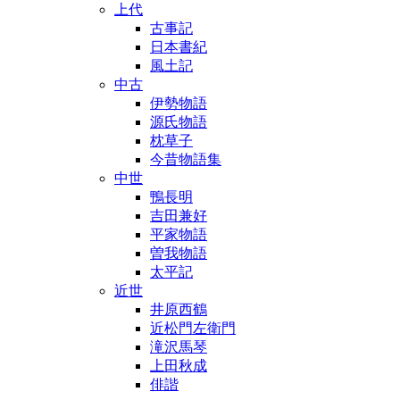
上代
古事記
日本書紀
風土記
中古
伊勢物語
源氏物語
枕草子
今昔物語集
中世
鴨長明
吉田兼好
平家物語
曽我物語
太平記
近世
井原西鶴
近松門左衛門
滝沢馬琴
上田秋成
俳諧