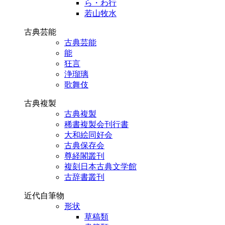
ら・わ行
若山牧水
古典芸能
古典芸能
能
狂言
浄瑠璃
歌舞伎
古典複製
古典複製
稀書複製会刊行書
大和絵同好会
古典保存会
尊経閣叢刊
複刻日本古典文学館
古辞書叢刊
近代自筆物
形状
草稿類