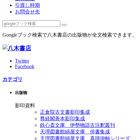
引渡し時期
お問合せ先
Googleブック検索で八木書店の出版物が全文検索できます。
Twitter
Facebook
カテゴリ
出版物
影印資料
正倉院古文書影印集成
尊経閣善本影印集成
鉄心斎文庫 伊勢物語古注釈叢刊
天理図書館綿屋文庫 俳書集成
天理図書館綿屋文庫 真蹟掛軸シリーズ