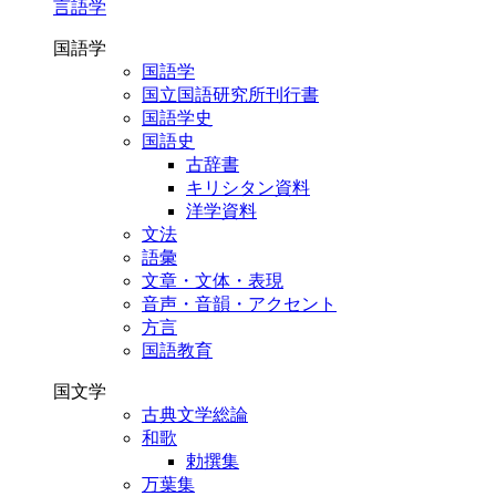
言語学
国語学
国語学
国立国語研究所刊行書
国語学史
国語史
古辞書
キリシタン資料
洋学資料
文法
語彙
文章・文体・表現
音声・音韻・アクセント
方言
国語教育
国文学
古典文学総論
和歌
勅撰集
万葉集