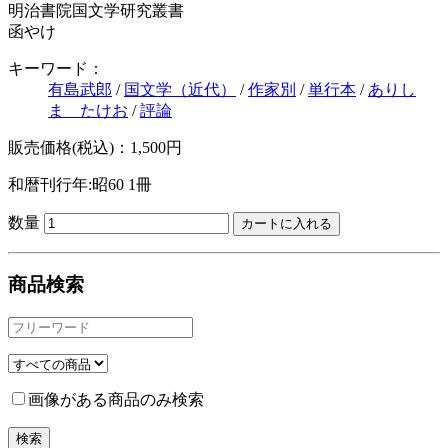
明治書院国文学研究叢書
函やけ
キーワード：
有島武郎
/
国文学（近代）
/
作家別
/
単行本
/
ありし
ま たけお
/
評論
販売価格(税込)：1,500円
和暦刊行年:昭60
1冊
数量
商品検索
画像がある商品のみ検索