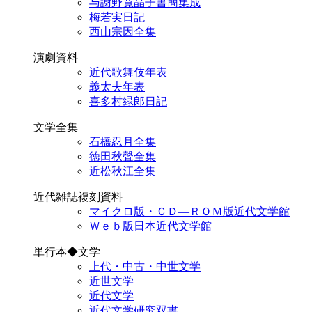
与謝野寛晶子書簡集成
梅若実日記
西山宗因全集
演劇資料
近代歌舞伎年表
義太夫年表
喜多村緑郎日記
文学全集
石橋忍月全集
徳田秋聲全集
近松秋江全集
近代雑誌複刻資料
マイクロ版・ＣＤ―ＲＯＭ版近代文学館
Ｗｅｂ版日本近代文学館
単行本◆文学
上代・中古・中世文学
近世文学
近代文学
近代文学研究双書