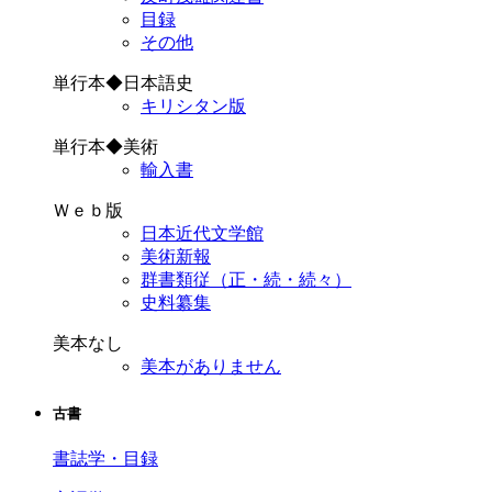
目録
その他
単行本◆日本語史
キリシタン版
単行本◆美術
輸入書
Ｗｅｂ版
日本近代文学館
美術新報
群書類従（正・続・続々）
史料纂集
美本なし
美本がありません
古書
書誌学・目録