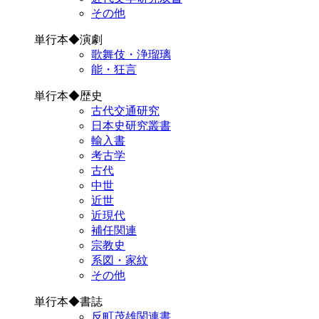
その他
単行本◆演劇
歌舞伎・浄瑠璃
能・狂言
単行本◆歴史
古代交通研究
日本史研究叢書
輸入書
考古学
古代
中世
近世
近現代
補任関連
宗教史
系図・家紋
その他
単行本◆書誌
反町茂雄関連書