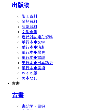
出版物
影印資料
翻刻資料
演劇資料
文学全集
近代雑誌複刻資料
単行本◆文学
単行本◆演劇
単行本◆歴史
単行本◆書誌
単行本◆日本語史
単行本◆美術
Ｗｅｂ版
美本なし
古書
古書
書誌学・目録