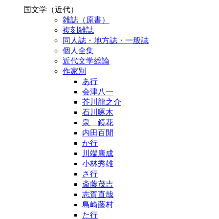
国文学（近代）
雑誌（原書）
複刻雑誌
同人誌・地方誌・一般誌
個人全集
近代文学総論
作家別
あ行
会津八一
芥川龍之介
石川啄木
泉 鏡花
内田百閒
か行
川端康成
小林秀雄
さ行
斎藤茂吉
志賀直哉
島崎藤村
た行