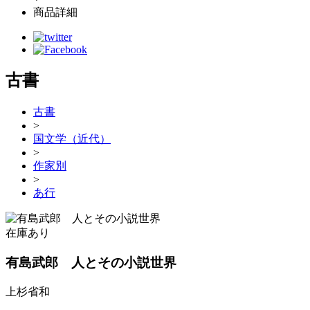
商品詳細
古書
古書
>
国文学（近代）
>
作家別
>
あ行
在庫あり
有島武郎 人とその小説世界
上杉省和