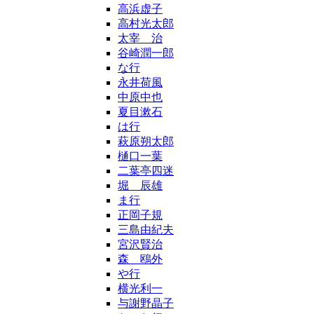
高浜虚子
高村光太郎
太宰 治
谷崎潤一郎
な行
永井荷風
中原中也
夏目漱石
は行
萩原朔太郎
樋口一葉
二葉亭四迷
堀 辰雄
ま行
正岡子規
三島由紀夫
宮沢賢治
森 鴎外
や行
横光利一
与謝野晶子