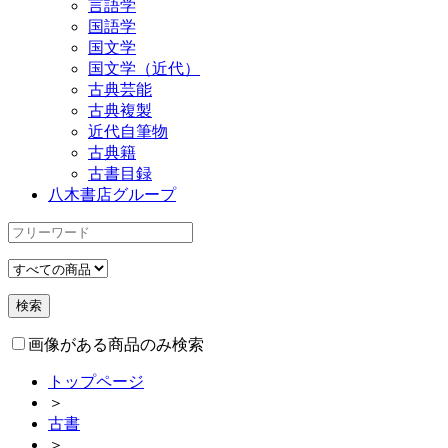
言語学
国語学
国文学
国文学（近代）
古典芸能
古典複製
近代自筆物
古典籍
古書目録
八木書店グループ
画像がある商品のみ検索
トップページ
＞
古書
＞