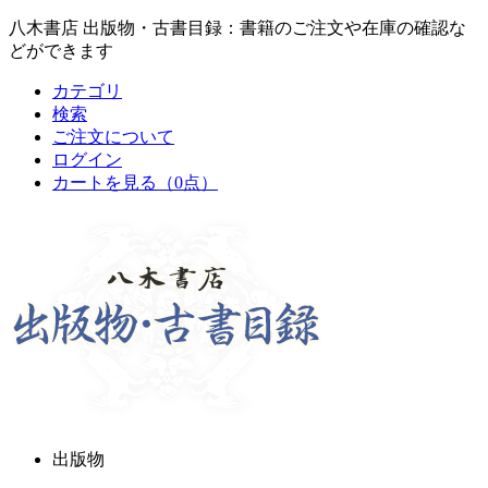
八木書店 出版物・古書目録：書籍のご注文や在庫の確認な
どができます
カテゴリ
検索
ご注文について
ログイン
カートを見る
（0点）
出版物