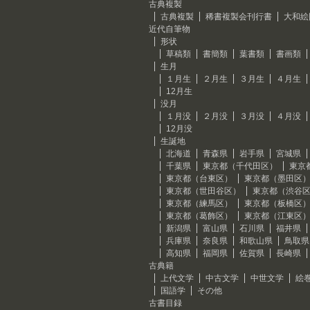
古典複製
古典複製
稀書複製会刊行書
大和絵
近代自筆物
形状
草稿類
書簡類
葉書類
書画類
生月
１月生
２月生
３月生
４月生
12月生
没月
１月没
２月没
３月没
４月没
12月没
生誕地
北海道
青森県
岩手県
宮城県
千葉県
東京都（千代田区）
東京
東京都（台東区）
東京都（墨田区
東京都（世田谷区）
東京都（渋谷
東京都（練馬区）
東京都（板橋区
東京都（葛飾区）
東京都（江東区
新潟県
富山県
石川県
福井県
兵庫県
奈良県
和歌山県
鳥取県
高知県
福岡県
佐賀県
長崎県
古典籍
上代文学
中古文学
中世文学
絵
国語学
その他
古書目録