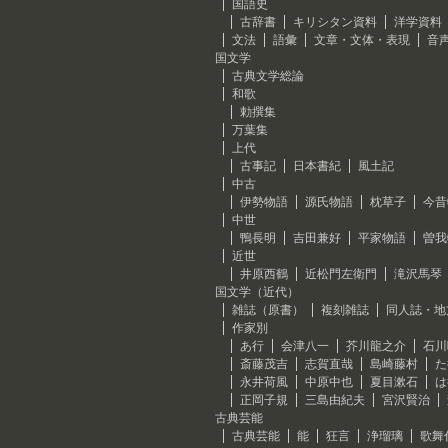
国語史
古辞書
キリシタン資料
洋学資料
文法
語彙
文章・文体・表現
音
国文学
古典文学総論
和歌
勅撰集
万葉集
上代
古事記
日本書紀
風土記
中古
伊勢物語
源氏物語
枕草子
今昔
中世
鴨長明
吉田兼好
平家物語
曽我
近世
井原西鶴
近松門左衛門
滝沢馬琴
国文学（近代）
雑誌（原書）
複刻雑誌
同人誌・地
作家別
あ行
会津八一
芥川龍之介
石川
斎藤茂吉
志賀直哉
島崎藤村
た
永井荷風
中原中也
夏目漱石
は
正岡子規
三島由紀夫
宮沢賢治
古典芸能
古典芸能
能
狂言
浄瑠璃
歌舞