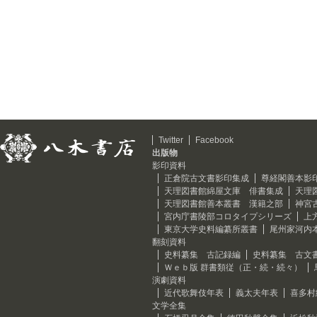
Twitter
Facebook
出版物
影印資料
正倉院古文書影印集成
尊経閣善本影
天理図書館綿屋文庫 俳書集成
天理
天理図書館善本叢書 漢籍之部
神宮
宮内庁書陵部コロタイプシリーズ
上
東京大学史料編纂所叢書
尾州家河内
翻刻資料
史料纂集 古記録編
史料纂集 古文
Ｗｅｂ版 群書類従（正・続・続々）
演劇資料
近代歌舞伎年表
義太夫年表
喜多村
文学全集