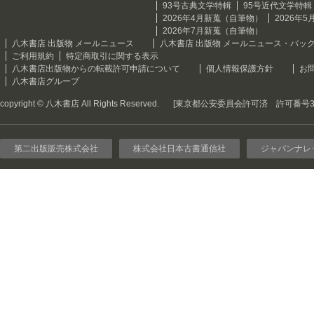
93号古典文学特輯
95号近代文学特輯
2026年4月新蒐（自筆物）
2026年
2026年7月新蒐（自筆物）
八木書店 出版物 メールニュース
八木書店 出版物 メールニュース・バッ
ご利用規約
特定商取引に関する表示
八木書店出版物からの転載許可申請について
個人情報保護方針
お
八木書店グループ
copyright © 八木書店 All Rights Reserved.
[東京都公安委員会許可済 許可番号301
第二出版販売株式会社
株式会社日本古書通信社
ジャパンナレ