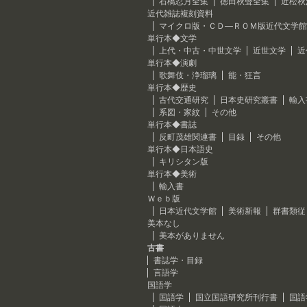
石橋忍月全集
徳田秋聲全集
近松秋
近代雑誌複刻資料
マイクロ版・ＣＤ―ＲＯＭ版近代文学館
単行本◆文学
上代・中古・中世文学
近世文学
近
単行本◆演劇
歌舞伎・浄瑠璃
能・狂言
単行本◆歴史
古代交通研究
日本史研究叢書
輸入
系図・家紋
その他
単行本◆書誌
反町茂雄関連書
目録
その他
単行本◆日本語史
キリシタン版
単行本◆美術
輸入書
Ｗｅｂ版
日本近代文学館
美術新報
群書類従
美本なし
美本がありません
古書
書誌学・目録
言語学
国語学
国語学
国立国語研究所刊行書
国語