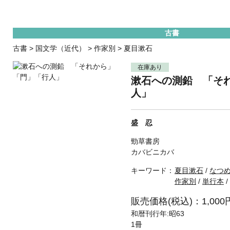
古書
古書
>
国文学（近代）
>
作家別
>
夏目漱石
在庫あり
漱石への測鉛 「そ
人」
盛 忍
勁草書房
カバビニカバ
キーワード：
夏目漱石
/
なつ
作家別
/
単行本
/
販売価格(税込)：1,000
和暦刊行年:昭63
1冊