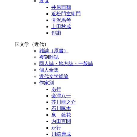
近世
井原西鶴
近松門左衛門
滝沢馬琴
上田秋成
俳諧
国文学（近代）
雑誌（原書）
複刻雑誌
同人誌・地方誌・一般誌
個人全集
近代文学総論
作家別
あ行
会津八一
芥川龍之介
石川啄木
泉 鏡花
内田百閒
か行
川端康成