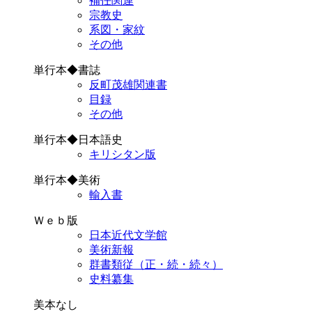
補任関連
宗教史
系図・家紋
その他
単行本◆書誌
反町茂雄関連書
目録
その他
単行本◆日本語史
キリシタン版
単行本◆美術
輸入書
Ｗｅｂ版
日本近代文学館
美術新報
群書類従（正・続・続々）
史料纂集
美本なし