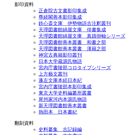
影印資料
正倉院古文書影印集成
尊経閣善本影印集成
鉄心斎文庫 伊勢物語古注釈叢刊
天理図書館綿屋文庫 俳書集成
天理図書館綿屋文庫 真蹟掛軸シリーズ
天理図書館善本叢書 和書之部
天理図書館善本叢書 漢籍之部
神宮古典籍影印叢刊
日本大学蔵源氏物語
宮内庁書陵部コロタイプシリーズ
上方藝文叢刊
蓬左文庫本続日本紀
宮内庁書陵部本影印集成
東京大学史料編纂所叢書
尾州家河内本源氏物語
新天理図書館善本叢書
熱田本 日本書紀
翻刻資料
史料纂集 古記録編