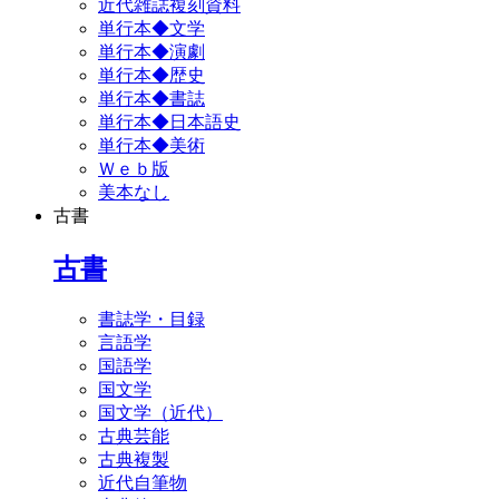
近代雑誌複刻資料
単行本◆文学
単行本◆演劇
単行本◆歴史
単行本◆書誌
単行本◆日本語史
単行本◆美術
Ｗｅｂ版
美本なし
古書
古書
書誌学・目録
言語学
国語学
国文学
国文学（近代）
古典芸能
古典複製
近代自筆物