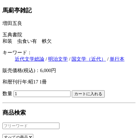
馬薊亭雑記
増田五良
五典書院
和装 虫食い有 帙欠
キーワード：
近代文学総論
/
明治文学
/
国文学（近代）
/
単行本
販売価格(税込)：6,000円
和暦刊行年:昭17
1冊
数量
商品検索