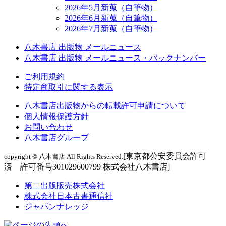
2026年5月新蒐（自筆物）
2026年6月新蒐（自筆物）
2026年7月新蒐（自筆物）
八木書店 出版物 メールニュース
八木書店 出版物 メールニュース・バックナンバー
ご利用規約
特定商取引に関する表示
八木書店出版物からの転載許可申請について
個人情報保護方針
お問い合わせ
八木書店グループ
[東京都公安委員会許可
copyright © 八木書店 All Rights Reserved.
済 許可番号301029600799 株式会社八木書店]
第二出版販売株式会社
株式会社日本古書通信社
ジャパンナレッジ