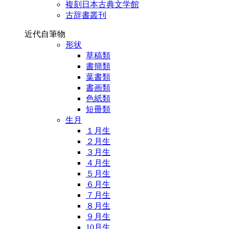
複刻日本古典文学館
古辞書叢刊
近代自筆物
形状
草稿類
書簡類
葉書類
書画類
色紙類
短冊類
生月
１月生
２月生
３月生
４月生
５月生
６月生
７月生
８月生
９月生
10月生