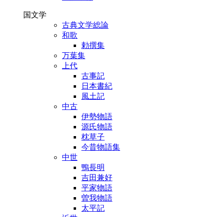
国文学
古典文学総論
和歌
勅撰集
万葉集
上代
古事記
日本書紀
風土記
中古
伊勢物語
源氏物語
枕草子
今昔物語集
中世
鴨長明
吉田兼好
平家物語
曽我物語
太平記