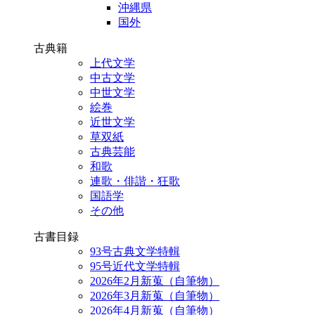
沖縄県
国外
古典籍
上代文学
中古文学
中世文学
絵巻
近世文学
草双紙
古典芸能
和歌
連歌・俳諧・狂歌
国語学
その他
古書目録
93号古典文学特輯
95号近代文学特輯
2026年2月新蒐（自筆物）
2026年3月新蒐（自筆物）
2026年4月新蒐（自筆物）