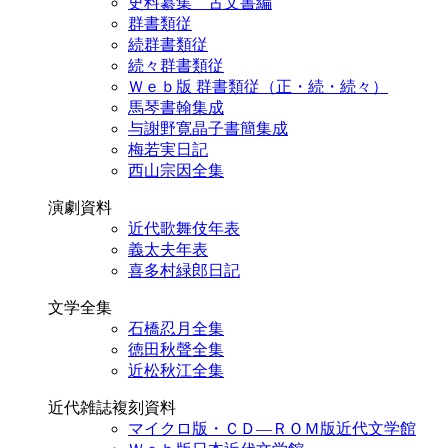
史料纂集 古文書編
群書類従
続群書類従
続々群書類従
Ｗｅｂ版 群書類従（正・続・続々）
馬琴書翰集成
与謝野寛晶子書簡集成
梅若実日記
西山宗因全集
演劇資料
近代歌舞伎年表
義太夫年表
喜多村緑郎日記
文学全集
石橋忍月全集
徳田秋聲全集
近松秋江全集
近代雑誌複刻資料
マイクロ版・ＣＤ―ＲＯＭ版近代文学館