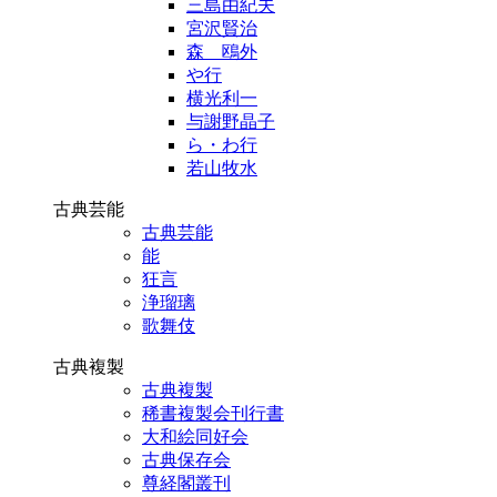
三島由紀夫
宮沢賢治
森 鴎外
や行
横光利一
与謝野晶子
ら・わ行
若山牧水
古典芸能
古典芸能
能
狂言
浄瑠璃
歌舞伎
古典複製
古典複製
稀書複製会刊行書
大和絵同好会
古典保存会
尊経閣叢刊