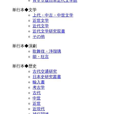
Ｗｅｂ版日本近代文学館
単行本◆文学
上代・中古・中世文学
近世文学
近代文学
近代文学研究双書
その他
単行本◆演劇
歌舞伎・浄瑠璃
能・狂言
単行本◆歴史
古代交通研究
日本史研究叢書
輸入書
考古学
古代
中世
近世
近現代