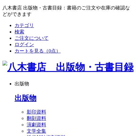
八木書店 出版物・古書目録：書籍のご注文や在庫の確認な
どができます
カテゴリ
検索
ご注文について
ログイン
カートを見る
（0点）
出版物
出版物
影印資料
翻刻資料
演劇資料
文学全集