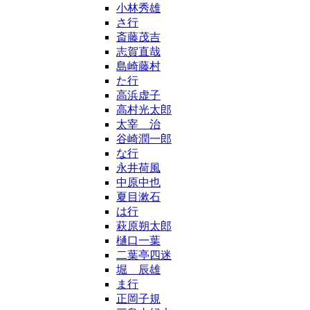
小林秀雄
さ行
斎藤茂吉
志賀直哉
島崎藤村
た行
高浜虚子
高村光太郎
太宰 治
谷崎潤一郎
な行
永井荷風
中原中也
夏目漱石
は行
萩原朔太郎
樋口一葉
二葉亭四迷
堀 辰雄
ま行
正岡子規