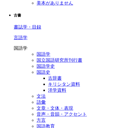
美本がありません
古書
書誌学・目録
言語学
国語学
国語学
国立国語研究所刊行書
国語学史
国語史
古辞書
キリシタン資料
洋学資料
文法
語彙
文章・文体・表現
音声・音韻・アクセント
方言
国語教育