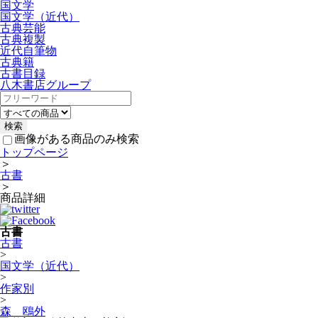
国文学
国文学（近代）
古典芸能
古典複製
近代自筆物
古典籍
古書目録
八木書店グループ
画像がある商品のみ検索
トップページ
＞
古書
＞
商品詳細
古書
古書
>
国文学（近代）
>
作家別
>
森 鴎外