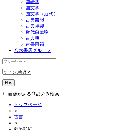
国語学
国文学
国文学（近代）
古典芸能
古典複製
近代自筆物
古典籍
古書目録
八木書店グループ
画像がある商品のみ検索
トップページ
＞
古書
＞
商品詳細