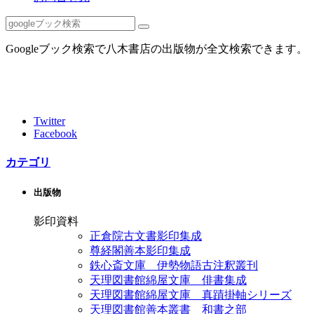
Googleブック検索で八木書店の出版物が全文検索できます。
Twitter
Facebook
カテゴリ
出版物
影印資料
正倉院古文書影印集成
尊経閣善本影印集成
鉄心斎文庫 伊勢物語古注釈叢刊
天理図書館綿屋文庫 俳書集成
天理図書館綿屋文庫 真蹟掛軸シリーズ
天理図書館善本叢書 和書之部