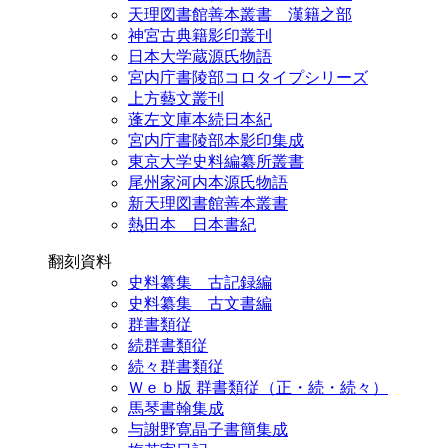
天理図書館善本叢書 漢籍之部
神宮古典籍影印叢刊
日本大学蔵源氏物語
宮内庁書陵部コロタイプシリーズ
上方藝文叢刊
蓬左文庫本続日本紀
宮内庁書陵部本影印集成
東京大学史料編纂所叢書
尾州家河内本源氏物語
新天理図書館善本叢書
熱田本 日本書紀
翻刻資料
史料纂集 古記録編
史料纂集 古文書編
群書類従
続群書類従
続々群書類従
Ｗｅｂ版 群書類従（正・続・続々）
馬琴書翰集成
与謝野寛晶子書簡集成