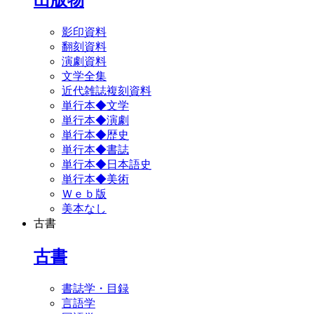
影印資料
翻刻資料
演劇資料
文学全集
近代雑誌複刻資料
単行本◆文学
単行本◆演劇
単行本◆歴史
単行本◆書誌
単行本◆日本語史
単行本◆美術
Ｗｅｂ版
美本なし
古書
古書
書誌学・目録
言語学