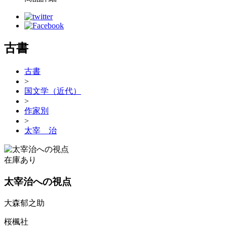
古書
古書
>
国文学（近代）
>
作家別
>
太宰 治
在庫あり
太宰治への視点
大森郁之助
桜楓社