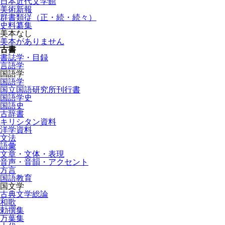
日本近代文学館
美術新報
群書類従（正・続・続々）
史料纂集
美本なし
美本がありません
古書
書誌学・目録
言語学
国語学
国語学
国立国語研究所刊行書
国語学史
国語史
古辞書
キリシタン資料
洋学資料
文法
語彙
文章・文体・表現
音声・音韻・アクセント
方言
国語教育
国文学
古典文学総論
和歌
勅撰集
万葉集