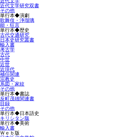
近代文学
近代文学研究双書
その他
単行本◆演劇
歌舞伎・浄瑠璃
能・狂言
単行本◆歴史
古代交通研究
日本史研究叢書
輸入書
考古学
古代
中世
近世
近現代
補任関連
宗教史
系図・家紋
その他
単行本◆書誌
反町茂雄関連書
目録
その他
単行本◆日本語史
キリシタン版
単行本◆美術
輸入書
Ｗｅｂ版