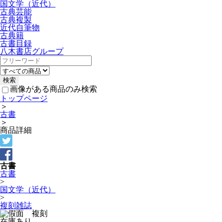
国文学（近代）
古典芸能
古典複製
近代自筆物
古典籍
古書目録
八木書店グループ
画像がある商品のみ検索
トップページ
＞
古書
＞
商品詳細
古書
古書
>
国文学（近代）
>
複刻雑誌
在庫あり