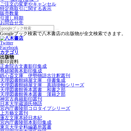
ご注文の変更やキャンセル
特定商取引に関する表示
販売数量
引渡し時期
お問合せ先
Googleブック検索で八木書店の出版物が全文検索できます。
Twitter
Facebook
カテゴリ
出版物
影印資料
正倉院古文書影印集成
尊経閣善本影印集成
鉄心斎文庫 伊勢物語古注釈叢刊
天理図書館綿屋文庫 俳書集成
天理図書館綿屋文庫 真蹟掛軸シリーズ
天理図書館善本叢書 和書之部
天理図書館善本叢書 漢籍之部
神宮古典籍影印叢刊
日本大学蔵源氏物語
宮内庁書陵部コロタイプシリーズ
上方藝文叢刊
蓬左文庫本続日本紀
宮内庁書陵部本影印集成
東京大学史料編纂所叢書