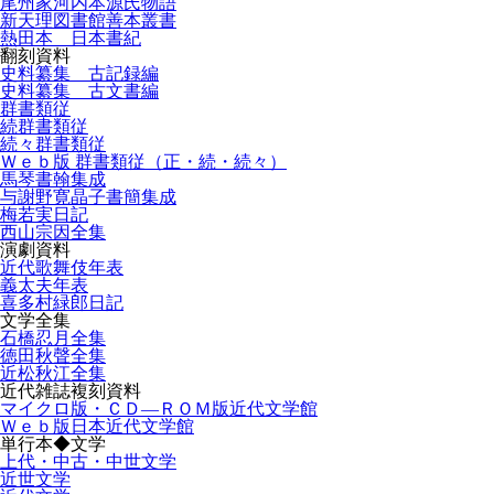
尾州家河内本源氏物語
新天理図書館善本叢書
熱田本 日本書紀
翻刻資料
史料纂集 古記録編
史料纂集 古文書編
群書類従
続群書類従
続々群書類従
Ｗｅｂ版 群書類従（正・続・続々）
馬琴書翰集成
与謝野寛晶子書簡集成
梅若実日記
西山宗因全集
演劇資料
近代歌舞伎年表
義太夫年表
喜多村緑郎日記
文学全集
石橋忍月全集
徳田秋聲全集
近松秋江全集
近代雑誌複刻資料
マイクロ版・ＣＤ―ＲＯＭ版近代文学館
Ｗｅｂ版日本近代文学館
単行本◆文学
上代・中古・中世文学
近世文学