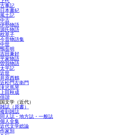
上代
古事記
日本書紀
風土記
中古
伊勢物語
源氏物語
枕草子
今昔物語集
中世
鴨長明
吉田兼好
平家物語
曽我物語
太平記
近世
井原西鶴
近松門左衛門
滝沢馬琴
上田秋成
俳諧
国文学（近代）
雑誌（原書）
複刻雑誌
同人誌・地方誌・一般誌
個人全集
近代文学総論
作家別