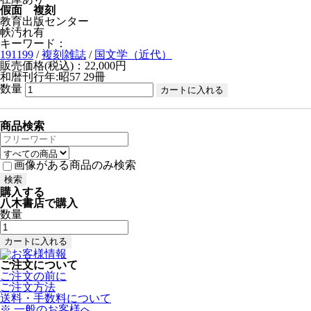
假面 複刻
教育出版センター
帙汚れ有
キーワード：
191199
/
複刻雑誌
/
国文学（近代）
販売価格(税込)：22,000円
和暦刊行年:昭57
29冊
数量
商品検索
画像がある商品のみ検索
購入する
八木書店で購入
数量
ご注文について
ご注文の前に
ご注文方法
送料・手数料について
※ 一般のお客様へ