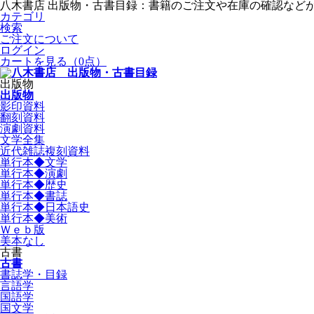
八木書店 出版物・古書目録：書籍のご注文や在庫の確認など
カテゴリ
検索
ご注文について
ログイン
カートを見る
（0点）
出版物
出版物
影印資料
翻刻資料
演劇資料
文学全集
近代雑誌複刻資料
単行本◆文学
単行本◆演劇
単行本◆歴史
単行本◆書誌
単行本◆日本語史
単行本◆美術
Ｗｅｂ版
美本なし
古書
古書
書誌学・目録
言語学
国語学
国文学