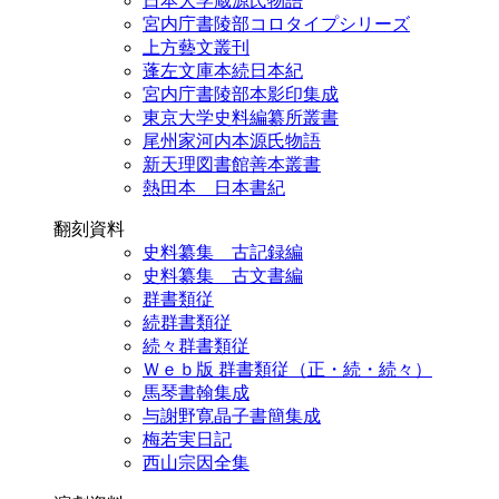
日本大学蔵源氏物語
宮内庁書陵部コロタイプシリーズ
上方藝文叢刊
蓬左文庫本続日本紀
宮内庁書陵部本影印集成
東京大学史料編纂所叢書
尾州家河内本源氏物語
新天理図書館善本叢書
熱田本 日本書紀
翻刻資料
史料纂集 古記録編
史料纂集 古文書編
群書類従
続群書類従
続々群書類従
Ｗｅｂ版 群書類従（正・続・続々）
馬琴書翰集成
与謝野寛晶子書簡集成
梅若実日記
西山宗因全集