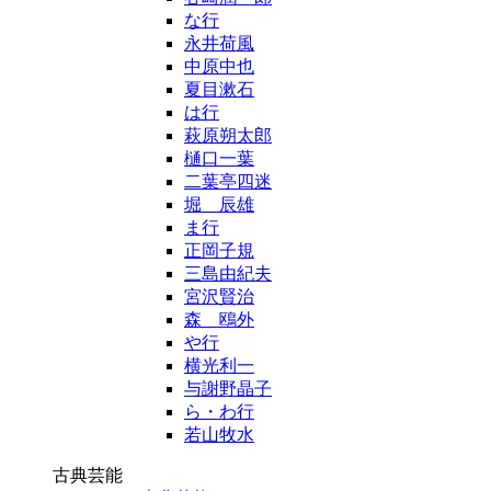
な行
永井荷風
中原中也
夏目漱石
は行
萩原朔太郎
樋口一葉
二葉亭四迷
堀 辰雄
ま行
正岡子規
三島由紀夫
宮沢賢治
森 鴎外
や行
横光利一
与謝野晶子
ら・わ行
若山牧水
古典芸能