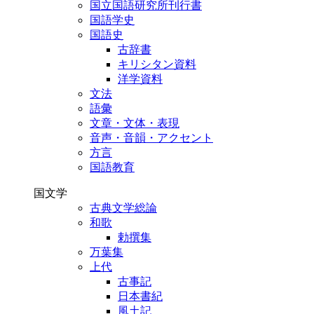
国立国語研究所刊行書
国語学史
国語史
古辞書
キリシタン資料
洋学資料
文法
語彙
文章・文体・表現
音声・音韻・アクセント
方言
国語教育
国文学
古典文学総論
和歌
勅撰集
万葉集
上代
古事記
日本書紀
風土記