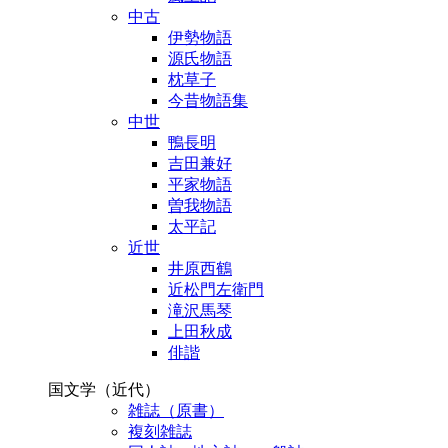
中古
伊勢物語
源氏物語
枕草子
今昔物語集
中世
鴨長明
吉田兼好
平家物語
曽我物語
太平記
近世
井原西鶴
近松門左衛門
滝沢馬琴
上田秋成
俳諧
国文学（近代）
雑誌（原書）
複刻雑誌