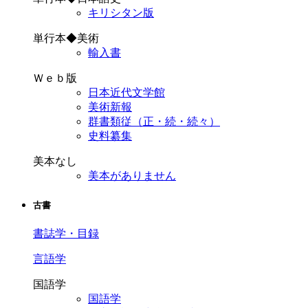
キリシタン版
単行本◆美術
輸入書
Ｗｅｂ版
日本近代文学館
美術新報
群書類従（正・続・続々）
史料纂集
美本なし
美本がありません
古書
書誌学・目録
言語学
国語学
国語学