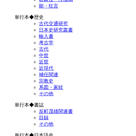
能・狂言
単行本◆歴史
古代交通研究
日本史研究叢書
輸入書
考古学
古代
中世
近世
近現代
補任関連
宗教史
系図・家紋
その他
単行本◆書誌
反町茂雄関連書
目録
その他
単行本◆日本語史