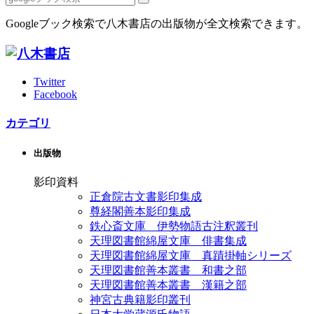
Googleブック検索で八木書店の出版物が全文検索できます。
Twitter
Facebook
カテゴリ
出版物
影印資料
正倉院古文書影印集成
尊経閣善本影印集成
鉄心斎文庫 伊勢物語古注釈叢刊
天理図書館綿屋文庫 俳書集成
天理図書館綿屋文庫 真蹟掛軸シリーズ
天理図書館善本叢書 和書之部
天理図書館善本叢書 漢籍之部
神宮古典籍影印叢刊