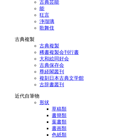
古典芸能
能
狂言
浄瑠璃
歌舞伎
古典複製
古典複製
稀書複製会刊行書
大和絵同好会
古典保存会
尊経閣叢刊
複刻日本古典文学館
古辞書叢刊
近代自筆物
形状
草稿類
書簡類
葉書類
書画類
色紙類