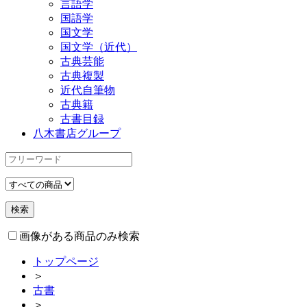
言語学
国語学
国文学
国文学（近代）
古典芸能
古典複製
近代自筆物
古典籍
古書目録
八木書店グループ
画像がある商品のみ検索
トップページ
＞
古書
＞