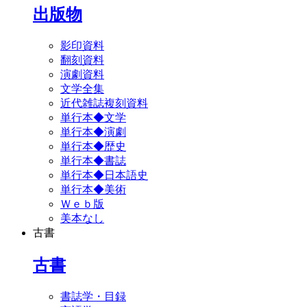
出版物
影印資料
翻刻資料
演劇資料
文学全集
近代雑誌複刻資料
単行本◆文学
単行本◆演劇
単行本◆歴史
単行本◆書誌
単行本◆日本語史
単行本◆美術
Ｗｅｂ版
美本なし
古書
古書
書誌学・目録