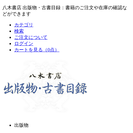
八木書店 出版物・古書目録：書籍のご注文や在庫の確認な
どができます
カテゴリ
検索
ご注文について
ログイン
カートを見る
（0点）
出版物