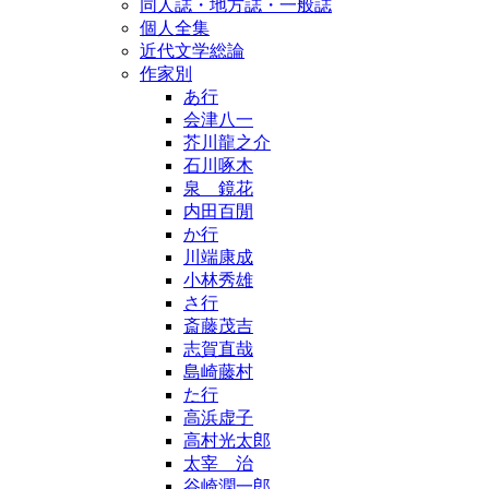
同人誌・地方誌・一般誌
個人全集
近代文学総論
作家別
あ行
会津八一
芥川龍之介
石川啄木
泉 鏡花
内田百閒
か行
川端康成
小林秀雄
さ行
斎藤茂吉
志賀直哉
島崎藤村
た行
高浜虚子
高村光太郎
太宰 治
谷崎潤一郎