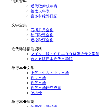
演劇資料
近代歌舞伎年表
義太夫年表
喜多村緑郎日記
文学全集
石橋忍月全集
徳田秋聲全集
近松秋江全集
近代雑誌複刻資料
マイクロ版・ＣＤ―ＲＯＭ版近代文学館
Ｗｅｂ版日本近代文学館
単行本◆文学
上代・中古・中世文学
近世文学
近代文学
近代文学研究双書
その他
単行本◆演劇
歌舞伎・浄瑠璃