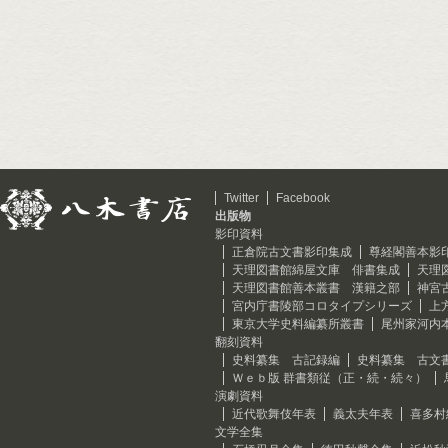
Twitter
Facebook
出版物
影印資料
正倉院古文書影印集成
尊経閣善本影
天理図書館綿屋文庫 俳書集成
天理
天理図書館善本叢書 漢籍之部
神宮
宮内庁書陵部コロタイプシリーズ
上
東京大学史料編纂所叢書
尾州家河内
翻刻資料
史料纂集 古記録編
史料纂集 古文
Ｗｅｂ版 群書類従（正・続・続々）
演劇資料
近代歌舞伎年表
義太夫年表
喜多村
文学全集