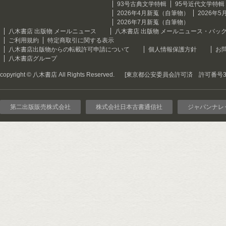
93号古典文学特輯
95号近代文学特輯
2026年4月新蒐（自筆物）
2026年
2026年7月新蒐（自筆物）
八木書店 出版物 メールニュース
八木書店 出版物 メールニュース・バッ
ご利用規約
特定商取引に関する表示
八木書店出版物からの転載許可申請について
個人情報保護方針
お
八木書店グループ
copyright © 八木書店 All Rights Reserved.
[東京都公安委員会許可済 許可番号301
第二出版販売株式会社
株式会社日本古書通信社
ジャパンナレ