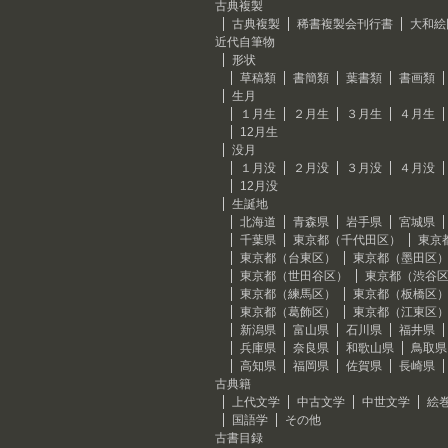
古典複製
古典複製
稀書複製会刊行書
大和絵
近代自筆物
形状
草稿類
書簡類
葉書類
書画類
生月
１月生
２月生
３月生
４月生
12月生
没月
１月没
２月没
３月没
４月没
12月没
生誕地
北海道
青森県
岩手県
宮城県
千葉県
東京都（千代田区）
東京
東京都（台東区）
東京都（墨田区
東京都（世田谷区）
東京都（渋谷
東京都（練馬区）
東京都（板橋区
東京都（葛飾区）
東京都（江東区
新潟県
富山県
石川県
福井県
兵庫県
奈良県
和歌山県
鳥取県
高知県
福岡県
佐賀県
長崎県
古典籍
上代文学
中古文学
中世文学
絵
国語学
その他
古書目録