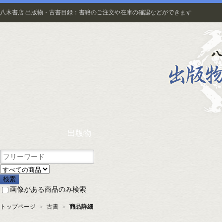
八木書店 出版物・古書目録：書籍のご注文や在庫の確認などができます
出版物
画像がある商品のみ検索
トップページ
＞
古書
＞
商品詳細