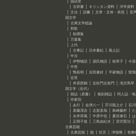
国語史
古辞書
キリシタン資料
洋学資料
文法
語彙
文章・文体・表現
音
国文学
古典文学総論
和歌
勅撰集
万葉集
上代
古事記
日本書紀
風土記
中古
伊勢物語
源氏物語
枕草子
今昔
中世
鴨長明
吉田兼好
平家物語
曽我
近世
井原西鶴
近松門左衛門
滝沢馬琴
国文学（近代）
雑誌（原書）
複刻雑誌
同人誌・地
作家別
あ行
会津八一
芥川龍之介
石川
斎藤茂吉
志賀直哉
島崎藤村
た
永井荷風
中原中也
夏目漱石
は
正岡子規
三島由紀夫
宮沢賢治
古典芸能
古典芸能
能
狂言
浄瑠璃
歌舞