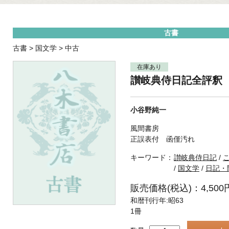
古書
古書
>
国文学
>
中古
在庫あり
讃岐典侍日記全評釈
小谷野純一
風間書房
正誤表付 函僅汚れ
キーワード：
讃岐典侍日記
/
/
国文学
/
日記・
販売価格(税込)：4,500
和暦刊行年:昭63
1冊