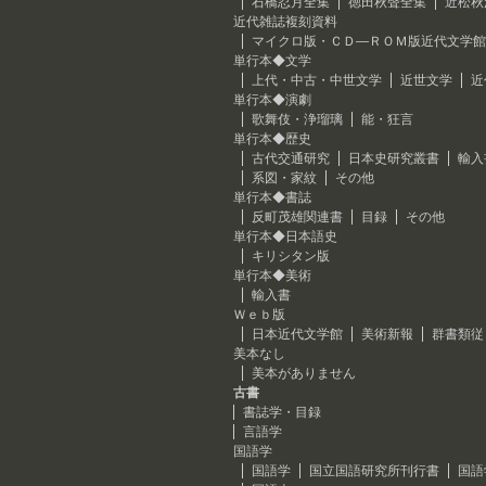
石橋忍月全集
徳田秋聲全集
近松秋
近代雑誌複刻資料
マイクロ版・ＣＤ―ＲＯＭ版近代文学館
単行本◆文学
上代・中古・中世文学
近世文学
近
単行本◆演劇
歌舞伎・浄瑠璃
能・狂言
単行本◆歴史
古代交通研究
日本史研究叢書
輸入
系図・家紋
その他
単行本◆書誌
反町茂雄関連書
目録
その他
単行本◆日本語史
キリシタン版
単行本◆美術
輸入書
Ｗｅｂ版
日本近代文学館
美術新報
群書類従
美本なし
美本がありません
古書
書誌学・目録
言語学
国語学
国語学
国立国語研究所刊行書
国語