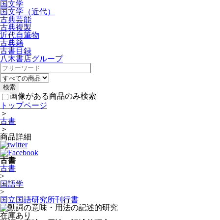
国文学
国文学（近代）
古典芸能
古典複製
近代自筆物
古典籍
古書目録
八木書店グループ
画像がある商品のみ検索
トップページ
＞
古書
＞
商品詳細
古書
古書
>
国語学
>
国立国語研究所刊行書
在庫あり