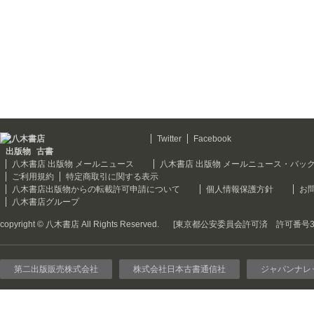
Twitter
Facebook
出版物
古書
八木書店 出版物 メールニュース
八木書店 出版物 メールニュース・バッ
ご利用規約
特定商取引に関する表示
八木書店出版物からの転載許可申請について
個人情報保護方針
お
八木書店グループ
copyright © 八木書店 All Rights Reserved.
[東京都公安委員会許可済 許可番号301
第二出版販売株式会社
株式会社日本古書通信社
ジャパンナレ