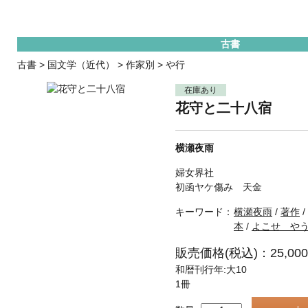
古書
古書
>
国文学（近代）
>
作家別
>
や行
在庫あり
花守と二十八宿
横瀬夜雨
婦女界社
初函ヤケ傷み 天金
キーワード：
横瀬夜雨
/
著作
/
本
/
よこせ や
販売価格(税込)：25,00
和暦刊行年:大10
1冊