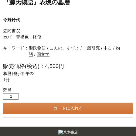
単行本◆日本語史
古書目録
『源氏物語』表現の基層
単行本◆美術
今野鈴代
Ｗｅｂ版
笠間書院
美本なし
カバー背褪色・軽傷
キーワード：
源氏物語
/
こんの、すずよ
/
一般研究
/
中古
/
物
語
/
国文学
販売価格(税込)：4,500円
和暦刊行年:平23
1冊
数量
Twitter
F