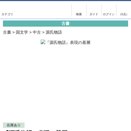
出版物
古書
画像がある商品のみ検索
（0点）
古書
出版物
古書
古書
>
国文学
>
中古
>
源氏物語
影印資料
書誌学・目録
翻刻資料
言語学
演劇資料
国語学
文学全集
国文学
近代雑誌複刻資料
国文学（近代）
単行本◆文学
古典芸能
単行本◆演劇
古典複製
単行本◆歴史
近代自筆物
単行本◆書誌
古典籍
在庫あり