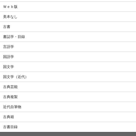
Ｗｅｂ版
美本なし
古書
書誌学・目録
言語学
国語学
国文学
国文学（近代）
古典芸能
古典複製
近代自筆物
古典籍
古書目録