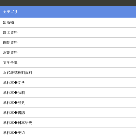
カテゴリ
出版物
影印資料
翻刻資料
演劇資料
文学全集
近代雑誌複刻資料
単行本◆文学
単行本◆演劇
単行本◆歴史
単行本◆書誌
単行本◆日本語史
単行本◆美術