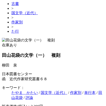
古書
>
国文学（近代）
>
作家別
>
た行
在庫あり
田山花袋の文学（一） 複刻
柳田 泉
日本図書センター
函 近代作家研究叢書６８
キーワード：
たやま かたい
/
国文学（近代）
/
作家別
/
単行本
/
田
山花袋
/
評論