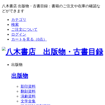
八木書店 出版物・古書目録：書籍のご注文や在庫の確認な
どができます
カテゴリ
検索
ご注文について
ログイン
カートを見る
（0点）
出版物
出版物
影印資料
翻刻資料
演劇資料
文学全集