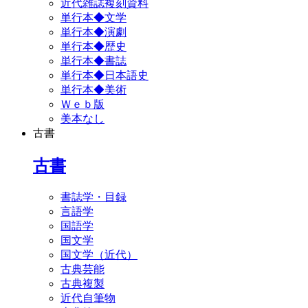
近代雑誌複刻資料
単行本◆文学
単行本◆演劇
単行本◆歴史
単行本◆書誌
単行本◆日本語史
単行本◆美術
Ｗｅｂ版
美本なし
古書
古書
書誌学・目録
言語学
国語学
国文学
国文学（近代）
古典芸能
古典複製
近代自筆物